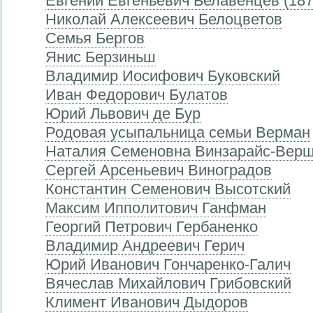
Евгений Евгеньевич Белавенцев (18
Николай Алексеевич Белоцветов
Семья Бергов
Янис Берзиньш
Владимир Иосифович Буковский
Иван Федорович Булатов
Юрий Львович де Бур
Родовая усыпальница семьи Верман
Наталия Семеновна Винзарайс-Верш
Сергей Арсеньевич Виноградов
Константин Семенович Высотский
Максим Ипполитович Ганфман
Георгий Петрович Гербаненко
Владимир Андреевич Герич
Юрий Иванович Гончаренко-Галич
Вячеслав Михайлович Грибовский
Климент Иванович Дыдоров