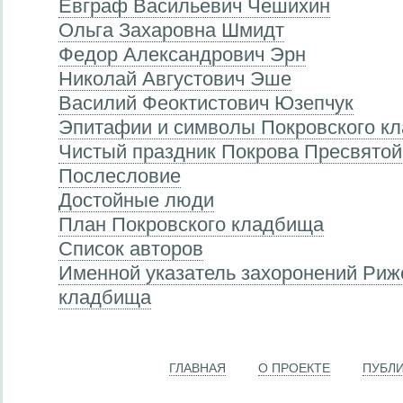
Евграф Васильевич Чешихин
Ольга Захаровна Шмидт
Федор Александрович Эрн
Николай Августович Эше
Василий Феоктистович Юзепчук
Эпитафии и символы Покровского к
Чистый праздник Покрова Пресвято
Послесловие
Достойные люди
План Покровского кладбища
Список авторов
Именной указатель захоронений Риж
кладбища
ГЛАВНАЯ
О ПРОЕКТЕ
ПУБЛ