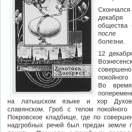
Скончалс
декабр
общества 
после п
болезни.
12 декабря
Вознесен
соверш
покойного
Во время
поперемен
на латышском языке и хор Духов
славянском. Гроб с телом покойного
Покровское кладбище, где по соверше
надгробных речей был предан земле п