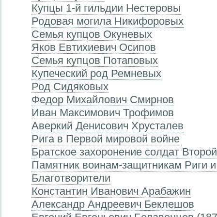
Купцы 1-й гильдии Нестеровы
Родовая могила Никифоровых
Семья купцов Окуневых
Яков Евтихиевич Осипов
Семья купцов Потаповых
Купеческий род Ремневых
Род Сидяковых
Федор Михайлович Смирнов
Иван Максимович Трофимов
Аверкий Денисович Хрусталев
Рига в Первой мировой войне
Братское захоронение солдат Второ
Памятник воинам-защитникам Риги и
Благотворители
Константин Иванович Арабажин
Александр Андреевич Беклешов