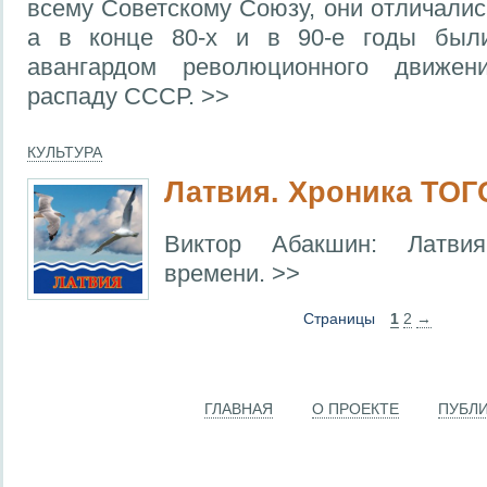
всему Советскому Союзу, они отличали
а в конце 80-х и в 90-е годы был
авангардом революционного движен
распаду СССР. >>
КУЛЬТУРА
Латвия. Хроника ТОГ
Виктор Абакшин: Латви
времени. >>
Страницы
1
2
→
ГЛАВНАЯ
О ПРОЕКТЕ
ПУБЛ