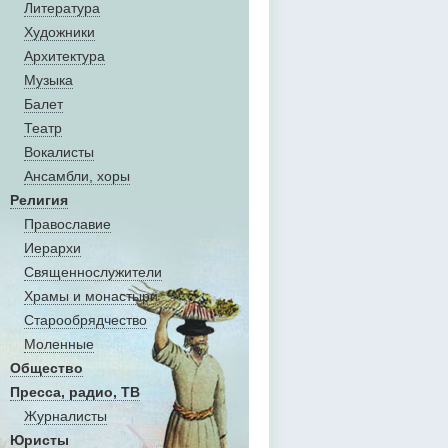
Литература
Художники
Aрхитектура
Музыка
Балет
Театр
Вокалисты
Aнсамбли, хоры
Религия
Православие
Иерархи
Священнослужители
Храмы и монастыри
Старообрядчество
Моленные
Общество
Пресса, радио, ТВ
Журналисты
Юристы