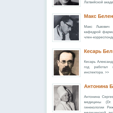
Латвийской акад
Макс Беле
Макс Львович 
кафедрой фармак
член-корреспонд
Кесарь Бел
Кесарь Александ
год работал п
инспектора. >>
Aнтонина Б
Антонина Серге
медицины (Dr.
гинекологии Ри
медицинской ак