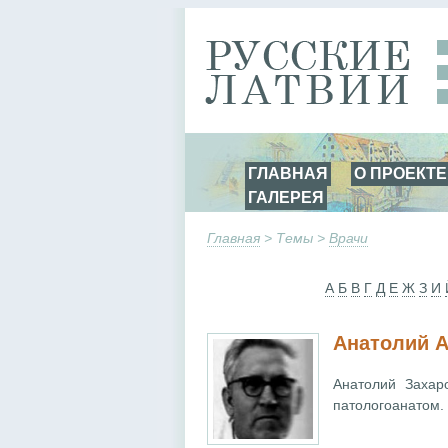
ГЛАВНАЯ
О ПРОЕКТЕ
ГАЛЕРЕЯ
Главная
> Темы >
Врачи
А
Б
В
Г
Д
Е
Ж
З
И
Анатолий 
Анатолий Захар
патологоанатом.