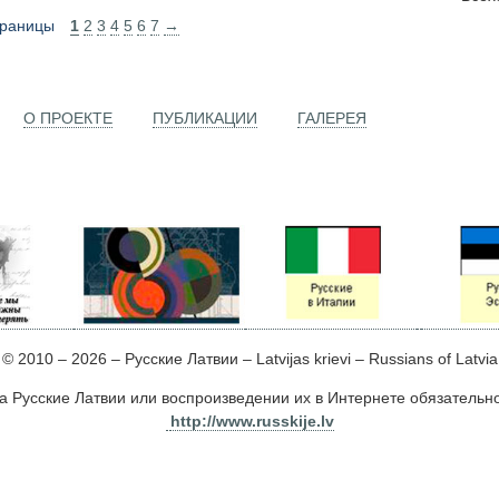
раницы
1
2
3
4
5
6
7
→
О ПРОЕКТЕ
ПУБЛИКАЦИИ
ГАЛЕРЕЯ
© 2010 – 2026 – Русские Латвии – Latvijas krievi – Russians of Latvia
а Русские Латвии или воспроизведении их в Интернете обязатель
http://www.russkije.lv