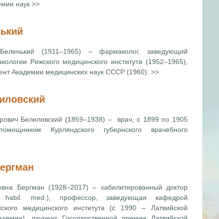
емии наук >>
нький
Беленький (1911–1965) – фармаколог, заведующий
ологии Рижского медицинского института (1952–1965),
ент Академии медицинских наук СССР (1960). >>
иловский
рович Белиловский
(1859–1938) – врач, с 1899 по 1905
омощником Курляндского губернского врачебного
ергман
евна Бергман (1928–2017) – хабилитированный доктор
 habil. med.), профессор, заведующая кафедрой
жского медицинского института (с 1990 – Латвийской
адемии), лауреат Государственной премии Латвийской