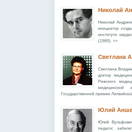
Николай А
Николай Андреев
инициатор созда
института карди
(1980). >>
Светлана 
Светлана Владим
доктор медицин
Рижского медиц
медицинской 
Государственной премии Латвийской
Юлий Анше
Юлий Вульфович
педагог, хабил