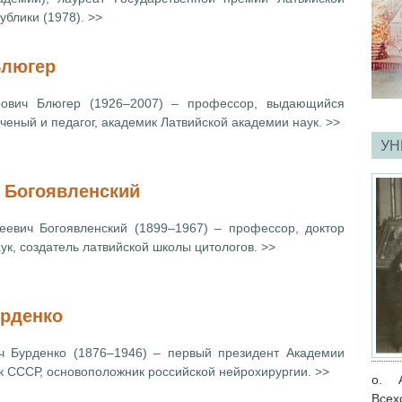
ублики (1978). >>
Блюгер
ович Блюгер (1926–2007) – профессор, выдающийся
ученый и педагог, академик Латвийской академии наук. >>
УН
 Богоявленский
еевич Богоявленский (1899–1967) – профессор, доктор
ук, создатель латвийской школы цитологов. >>
урденко
ч Бурденко (1876–1946) – первый президент Академии
к СССР, основоположник российской нейрохирургии. >>
о. 
Всех