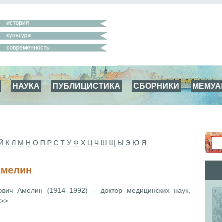
НАУКА
ПУБЛИЦИСТИКА
СБОРНИКИ
МЕМУ
Й
К
Л
М
Н
О
П
Р
С
Т
У
Ф
Х
Ц
Ч
Ш
Щ
Ы
Э
Ю
Я
Амелин
ович Амелин (1914–1992) – доктор медицинских наук,
 >>