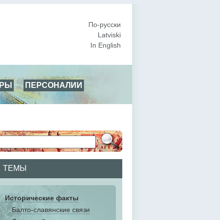
По-русски
Latviski
In English
АРЫ
ПЕРСОНАЛИИ
ТЕМЫ
Исторические факты
Балто-славянские связи