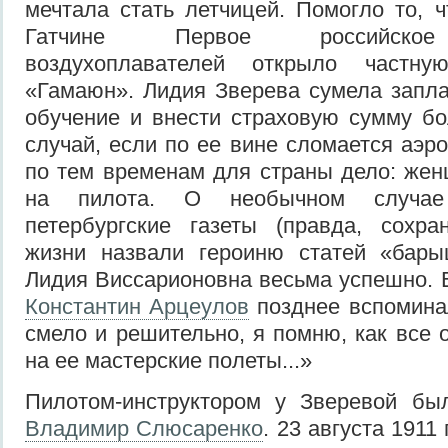
мечтала стать летчицей. Помогло то, ч
Гатчине Первое российское
воздухоплавателей открыло частн
«Гамаюн». Лидия Зверева сумела запла
обучение и внести страховую сумму б
случай, если по ее вине сломается аэр
по тем временам для страны дело: жен
на пилота. О необычном случае
петербургские газеты (правда, сохра
жизни назвали героиню статей «бары
Лидия Виссарионовна весьма успешно. Е
Константин Арцеулов
позднее вспомина
смело и решительно, я помню, как все
на ее мастерские полеты...»
Пилотом-инструктором у Зверевой б
Владимир Слюсаренко
. 23 августа 1911