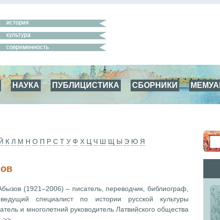
НАУКА
ПУБЛИЦИСТИКА
СБОРНИКИ
МЕМУ
Й
К
Л
М
Н
О
П
Р
С
Т
У
Ф
Х
Ц
Ч
Ш
Щ
Ы
Э
Ю
Я
ов
бызов (1921–2006) – писатель, переводчик, библиограф,
 ведущий специалист по истории русской культуры
датель и многолетний руководитель Латвийского общества
. >>