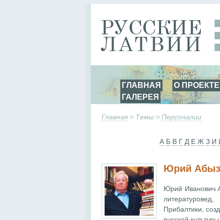
ГЛАВНАЯ
О ПРОЕКТЕ
ГАЛЕРЕЯ
Главная
> Темы >
Персоналии
А
Б
В
Г
Д
Е
Ж
З
И
Юрий Абыз
Юрий Иванович А
литературовед,
Прибалтики, соз
русской культуры