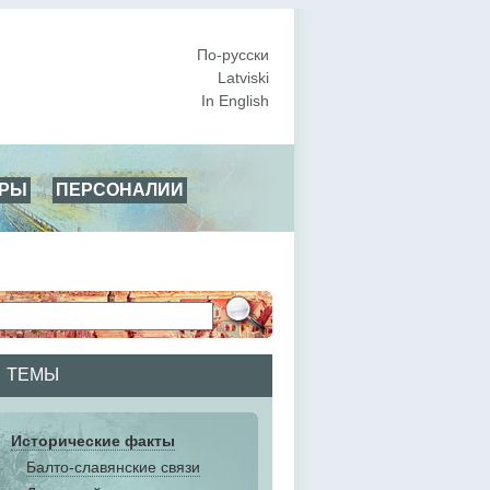
По-русски
Latviski
In English
АРЫ
ПЕРСОНАЛИИ
ТЕМЫ
Исторические факты
Балто-славянские связи