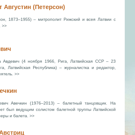
 Августин (Петерсон)
сон, 1873–1955) – митрополит Рижский и всея Латвии с
. >>
евич
а Авдевич (4 ноября 1966, Рига, Латвийская ССР – 23
га, Латвийская Республика) – журналистка и редактор,
ятель. >>
ечкин
евич Авечкин (1976–2013) – балетный танцовщик. На
лет был ведущим солистом балетной труппы Латвийской
еры и балета. >>
Австриц