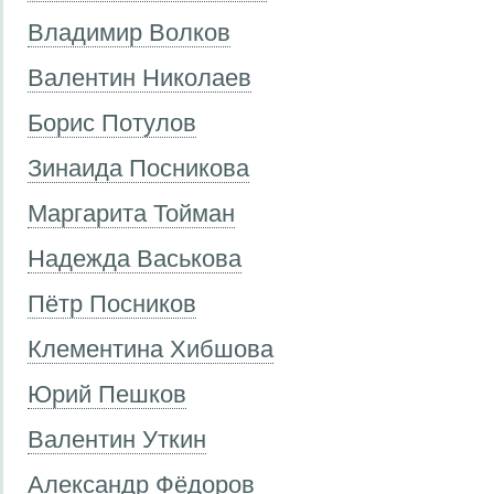
Владимир Волков
Валентин Николаев
Борис Потулов
Зинаида Посникова
Маргарита Тойман
Надежда Васькова
Пётр Посников
Клементина Хибшова
Юрий Пешков
Валентин Уткин
Александр Фёдоров