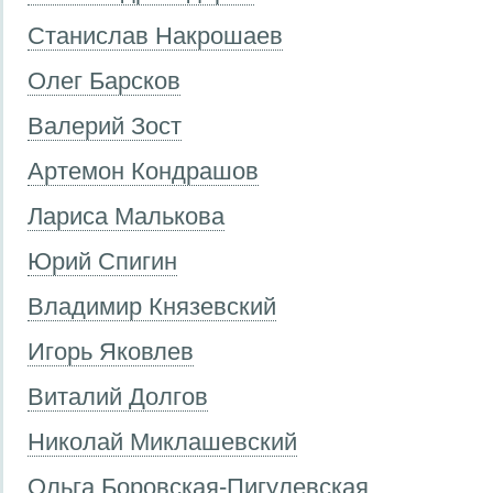
Станислав Накрошаев
Олег Барсков
Валерий Зост
Артемон Кондрашов
Лариса Малькова
Юрий Спигин
Владимир Князевский
Игорь Яковлев
Виталий Долгов
Николай Миклашевский
Ольга Боровская-Пигулевская