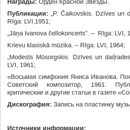
Награды:
Орден Красной Звезды.
Публикации:
„P. Čaikovskis. Dzīves un d
Rīga: LVI,1951;
„Jāņa Ivanova čellokoncerts”. – Rīga: LVI, 
Krievu klasiskā mūzika. – Rīga: LVI, 1964;
„Modests Mūsorgskis. Dzīves un daiļrade
LVI, 1961;
«Восьмая симфония Яниса Иванова. Поя
Советский композитор, 1961. Публ
критические и другие статьи в газете «С
Дискография:
Запись на пластинку муз
Источники информации: