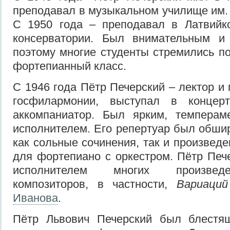
преподавал в музыкальном училище им
С 1950 года – преподавал в Латвийко
консерватории. Был внимательным и 
поэтому многие студенты стремились по
фортепианный класс.
С 1946 года Пётр Печерский – лектор и
госфилармонии, выступал в концер
аккомпаниатор. Был ярким, темперам
исполнителем. Его репертуар был обшир
как сольные сочинения, так и произвед
для фортепиано с оркестром. Пётр Пе
исполнителем многих произвед
композиторов, в частности,
Вариаци
Иванова
.
Пётр Львович Печерский был блестя