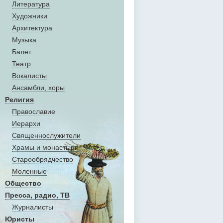
Литература
Художники
Aрхитектура
Музыка
Балет
Театр
Вокалисты
Aнсамбли, хоры
Религия
Православие
Иерархи
Священнослужители
Храмы и монастыри
Старообрядчество
Моленные
Общество
Пресса, радио, ТВ
Журналисты
Юристы