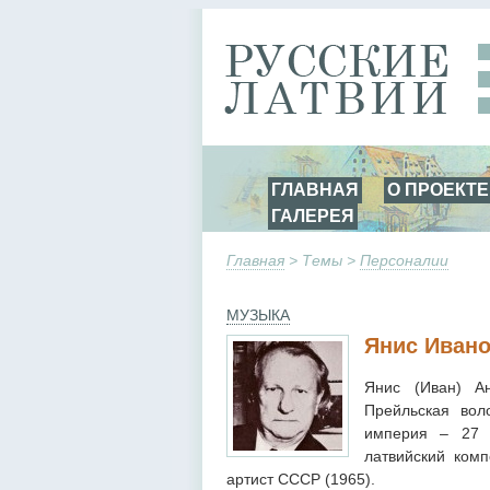
ГЛАВНАЯ
О ПРОЕКТЕ
ГАЛЕРЕЯ
Главная
> Темы >
Персоналии
МУЗЫКА
Янис Иван
Янис (Иван) А
Прейльская вол
империя – 27 
латвийский ком
артист СССР (1965).