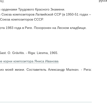
русс
5).
 орденами Трудового Красного Знамени.
 Союза композиторов Латвийской ССР (в 1950-51 годах –
 Союза композиторов СССР.
та 1983 года в Риге. Похоронен на Лесном кладбище.
ast. O. Grāvītis. - Riga: Liesma, 1965.
ие корни композитора Яниса Иванова
из моей жизни. Составитель Александр Малнач. - Рига: