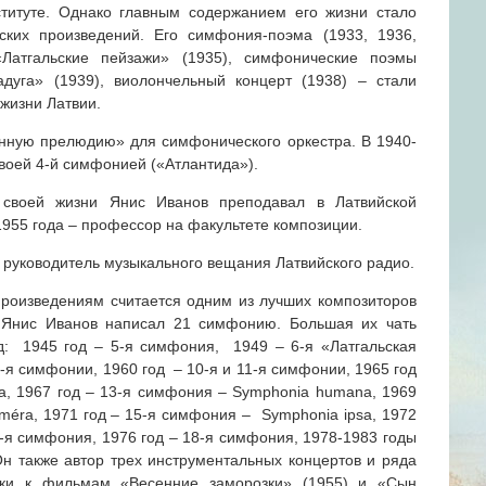
титуте. Однако главным содержанием его жизни стало
ских произведений. Его симфония-поэма (1933, 1936,
Латгальские пейзажи» (1935), симфонические поэмы
дуга» (1939), виолончельный концерт (1938) – стали
жизни Латвии.
енную прелюдию» для симфонического оркестра. В 1940-
своей 4-й симфонией («Атлантида»).
своей жизни Янис Иванов преподавал в Латвийской
1955 года – профессор на факультете композиции.
 руководитель музыкального вещания Латвийского радио.
роизведениям считается одним из лучших композиторов
а Янис Иванов написал 21 симфонию. Большая их чать
: 1945 год – 5-я симфония, 1949 – 6-я «Латгальская
-я симфонии, 1960 год – 10-я и 11-я симфонии, 1965 год
ca, 1967 год – 13-я симфония – Symphonia humana, 1969
améra, 1971 год – 15-я симфония – Symphonia ipsa, 1972
7-я симфония, 1976 год – 18-я симфония, 1978-1983 годы
н также автор трех инструментальных концертов и ряда
ыки к фильмам «Весенние заморозки» (1955) и «Сын