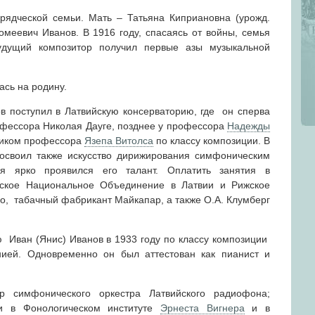
ядческой семьи. Мать – Татьяна Киприановна (урожд.
меевич Иванов. В 1916 году, спасаясь от войны, семья
удущий композитор получил первые азы музыкальной
ась на родину.
в поступил в Латвийскую консерваторию, где он сперва
офессора Николая Дауге, позднее у профессора
Надежды
еником профессора
Язепа Витолса
по классу композиции. В
освоил также искусство дирижирования симфоническим
я ярко проявился его талант. Оплатить занятия в
сское Национальное Объединение в Латвии и Рижское
о, табачный фабрикант Майкапар, а также О.А. Клумберг
 Иван (Янис) Иванов в 1933 году по классу композиции
ией. Одновременно он был аттестован как пианист и
 симфонического оркестра Латвийского радиофона;
ии в Фонологическом институте
Эрнеста Вигнера
и в