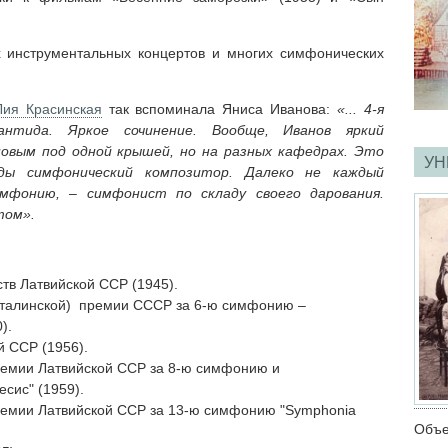
х инструментальных концертов и многих симфонических
Лия Красинская
так вспоминала Яниса Иванова:
«... 4-я
нтида. Яркое сочинение. Вообще, Иванов яркий
овым под одной крышей, но на разных кафедрах. Это
УН
ды симфонический композитор. Далеко не каждый
мфонию, – симфонист по складу своего дарования.
том».
в Латвийской ССР (1945).
талинской) премии СССР за 6-ю симфонию –
).
 ССР (1956).
емии Латвийской ССР за 8-ю симфонию и
сис" (1959).
емии Латвийской ССР за 13-ю симфонию "Symphonia
Объе