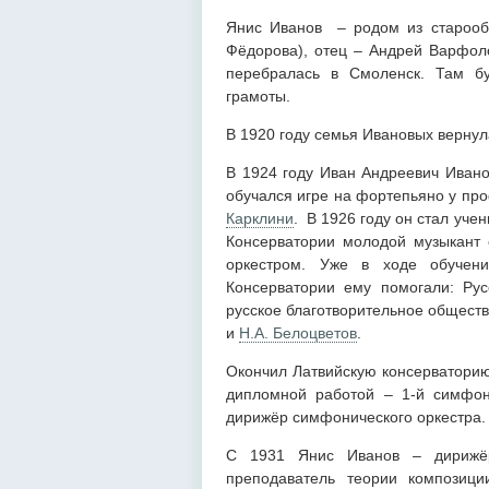
Янис Иванов – родом из старообр
Фёдорова), отец – Андрей Варфоло
перебралась в Смоленск. Там б
грамоты.
В 1920 году семья Ивановых вернул
В 1924 году Иван Андреевич Ивано
обучался игре на фортепьяно у пр
Карклини
. В 1926 году он стал уч
Консерватории молодой музыкант 
оркестром. Уже в ходе обучени
Консерватории ему помогали: Ру
русское благотворительное обществ
и
Н.А. Белоцветов
.
Окончил Латвийскую консерваторию
дипломной работой – 1-й симфон
дирижёр симфонического оркестра.
С 1931 Янис Иванов – дирижёр
преподаватель теории композиц