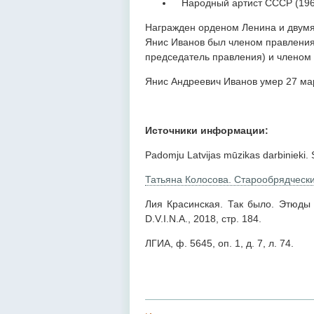
Народный артист СССР (196
Награжден орденом Ленина и двумя
Янис Иванов был членом правления
председатель правления) и членом
Янис Андреевич Иванов умер 27 мар
Источники информации:
Padomju Latvijas mūzikas darbinieki. S
Татьяна Колосова. Старообрядческ
Лия Красинская. Так было. Этюды 
D.V.I.N.A., 2018, стр. 184.
ЛГИА, ф. 5645, оп. 1, д. 7, л. 74.