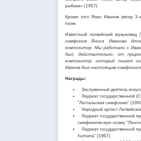
рыбака» (1957).
Кроме того Янис Иванов автор 3-
поэм.
Известный латвийский музыковед
симфония Яниса Иванова Атла
композитор. Мы работали с Иван
был, действительно, от приро
композитор, который пишет си
Иванов был настоящим симфонис
Награды:
Заслуженный деятель искусст
Лауреат государственной (С
"Латгальская симфония" (1950
Народный артист Латвийской
Лауреат государственной пр
симфоническую поэму "Лачпле
Лауреат государственной пр
humana" (1967).