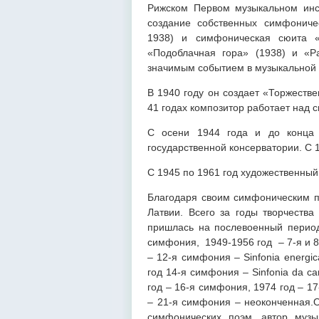
Рижском Первом музыкальном инс
создание собственных симфониче
1938) и симфоническая сюита «
«Подоблачная гора» (1938) и «Ра
значимым событием в музыкальной 
В 1940 году он создает «Торжеств
41 годах композитор работает над 
С осени 1944 года и до конца 
государственной консерватории. С 
С 1945 по 1961 год художественный
Благодаря своим симфоническим п
Латвии. Всего за годы творчеств
пришлась на послевоенный период
симфония, 1949-1956 год – 7-я и 8
– 12-я симфония – Sinfonia energi
год 14-я симфония – Sinfonia da c
год – 16-я симфония, 1974 год – 1
– 21-я симфония – неоконченная.О
симфонических поэм, автор муз