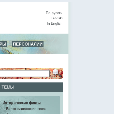
По-русски
Latviski
In English
АРЫ
ПЕРСОНАЛИИ
ТЕМЫ
Исторические факты
Балто-славянские связи