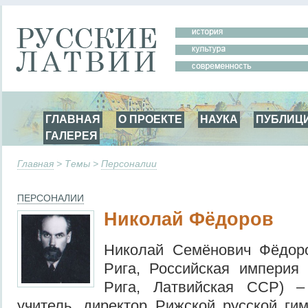
ГЛАВНАЯ
О ПРОЕКТЕ
НАУКА
ПУБЛИЦ
ГАЛЕРЕЯ
Главная
> Темы >
Персоналии
ПЕРСОНАЛИИ
Николай Фёдоров
Николай Семёнович Фёдоро
Рига, Российская империя
Рига, Латвийская ССР) –
учитель, директор Рижской русской ги