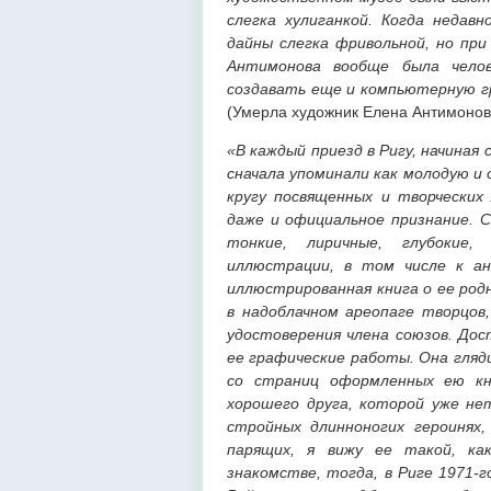
слегка хулиганкой. Когда недав
дайны слегка фривольной, но при
Антимонова вообще была чело
создавать еще и компьютерную г
(Умерла художник Елена Антимонова
«В каждый приезд в Ригу, начиная 
сначала упоминали как молодую и 
кругу посвященных и творческих
даже и официальное признание. 
тонкие, лиричные, глубокие
иллюстрации, в том числе к ант
иллюстрированная книга о ее родн
в надоблачном ареопаге творцов
удостоверения члена союзов. Дос
ее графические работы. Она гляди
со страниц оформленных ею кн
хорошего друга, которой уже нет
стройных длинноногих героинях,
парящих, я вижу ее такой, ка
знакомстве, тогда, в Риге 1971-г