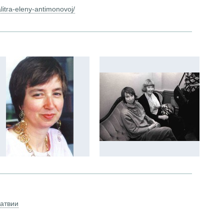
alitra-eleny-antimonovoj/
Латвии