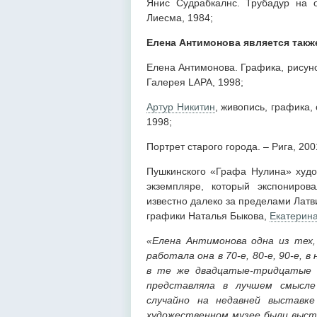
Янис Судрабкалнс. Трубадур на о
Лиесма, 1984;
Елена Антимонова является такж
Елена Антимонова. Графика, рисуно
Галерея LAPA, 1998;
Артур Никитин
, живопись, графика,
1998;
Портрет старого города. – Рига, 200
Пушкинского «Графа Нулина» худо
экземпляре, который экспониров
известно далеко за пределами Латв
графики Наталья Быкова,
Екатерина
«Елена Антимонова одна из тех,
работала она в 70-е, 80-е, 90-е, 
в те же двадцатые-тридцатые г
представляла в лучшем смысле
случайно на недавней выставк
художественном музее были выст