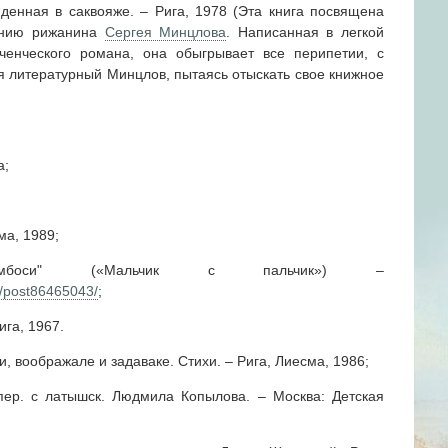
йденная в саквояже. – Рига, 1978 (Эта книга посвящена
анию рижанина
Сергея Минцлова
. Написанная в легкой
ченческого романа, она обыгрывает все перипетии, с
я литературный Минцлов, пытаясь отыскать свое книжное
а;
ма, 1989;
сумбоси" («Мальчик с пальчик») –
49/post86465043/
;
ига, 1967.
, воображале и задаваке. Стихи. – Рига, Лиесма, 1986;
пер. с латышск. Людмила Копылова. – Москва: Детская