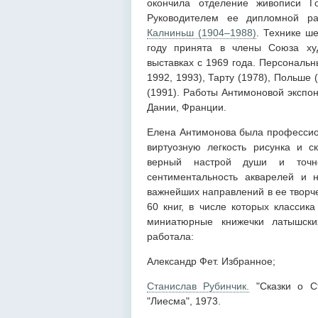
окончила отделение живописи Го
Руководителем ее дипломной р
Калниньш (1904–1988)
. Технике ш
году принята в члены Союза худ
выставках с 1969 года. Персональн
1992, 1993), Тарту (1978), Польше
(1991). Работы Антимоновой экспо
Дании, Франции.
Елена Антимонова была профессион
виртуозную легкость рисунка и с
верный настрой души и точно
сентиментальность акварелей и 
важнейших направлений в ее творч
60 книг, в числе которых классика
миниатюрные книжечки латышск
работала:
Александр Фет. Избранное;
Станислав Рубинчик.
"Сказки о Ст
"Лиесма", 1973.