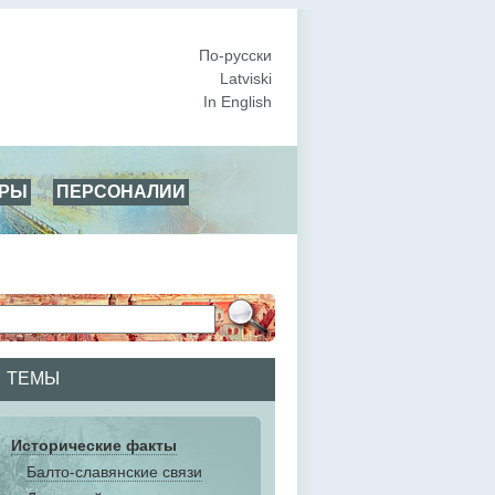
По-русски
Latviski
In English
АРЫ
ПЕРСОНАЛИИ
ТЕМЫ
Исторические факты
Балто-славянские связи