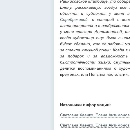
Райнисовское кладбище, то собира
Елену, рассекавшую воздух все
объекта и субъекта у меня 
Серебряковой
, с которой я кон
автопортретах и в изображениях
у меня гравюра Антимоновой, ще
когда художница еще была с нам
будет сделано, что ее работы мо
за стекла книжной полки. Когда я
за подарок и за возможность
быстротечности жизни, смутные
делится воспоминаниями о худож
временах, или Попытка ностальгии, 
Источники информации:
Светлана Хаенко. Елена Антимонов
Светлана Хаенко. Елена Антимонов