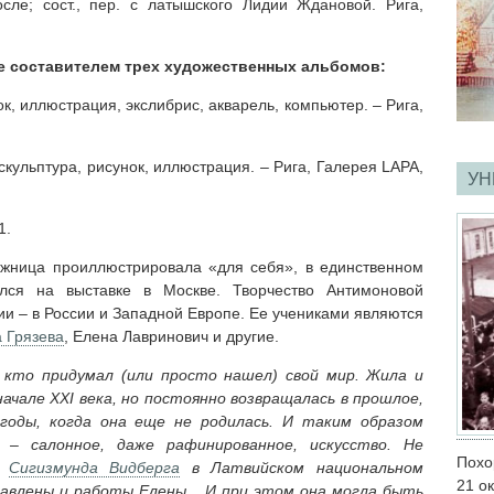
сле; сост., пер. с латышского Лидии Ждановой. Рига,
е составителем трех художественных альбомов:
к, иллюстрация, экслибрис, акварель, компьютер. – Рига,
 скульптура, рисунок, иллюстрация. – Рига, Галерея LAPA,
УН
1.
жница проиллюстрировала «для себя», в единственном
ался на выставке в Москве. Творчество Антимоновой
ии – в России и Западной Европе. Ее учениками являются
 Грязева
, Елена Лавринович и другие.
 кто придумал (или просто нашел) свой мир. Жила и
в начале XXI века, но постоянно возвращалась в прошлое,
оды, когда она еще не родилась. И таким образом
 – салонное, даже рафинированное, искусство. Не
Похо
е
Сигизмунда Видберга
в Латвийском национальном
21 о
авлены и работы Елены... И при этом она могла быть