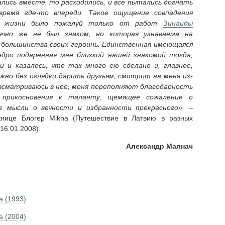
лись вместе, то расходились, и все пытались догнать
 время где-то впереди. Такое ощущение совпадения
в жизни было пожалуй только от работ
Зинаиды
ечно же не был знаком, но которая узнаваема на
 большинства своих героинь. Единственная имеющаяся
дро подаренная мне близкой нашей знакомой тогда,
и и казалось, что так много ею сделано и, главное,
жно без оглядки дарить друзьям, смотрит на меня из-
 всматриваюсь в нее, меня переполняют благодарность
 прикосновения к таланту, щемящее сожаление о
 мысли о вечности и избранности прекрасного»,
–
нице Блогер Mikha (Путешествие в Латвию в разных
16.01.2008).
Александр Малнач
а (1993)
а (2004)