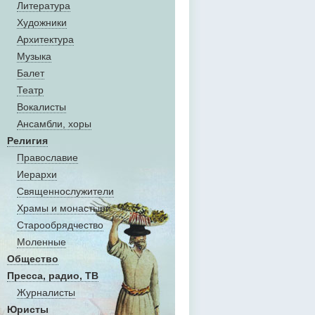
Литература
Художники
Aрхитектура
Музыка
Балет
Театр
Вокалисты
Aнсамбли, хоры
Религия
Православие
Иерархи
Священнослужители
Храмы и монастыри
Старообрядчество
Моленные
Общество
Пресса, радио, ТВ
Журналисты
Юристы