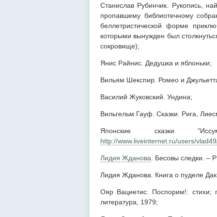
Станислав Рубинчик. Рукопись, на
пропавшему библиотечному собр
беллетристической форме приклю
которыми вынужден был столкнутьс
сокровище);
Янис Райнис. Дедушка и яблоньки;
Вильям Шекспир. Ромео и Джульетт
Василий Жуковский. Ундина;
Вильгельм Гауф. Сказки. Рига, Лиес
Японские сказки "Ис
http://www.liveinternet.ru/users/vlad
Лидия Жданова
. Бесовы следки. – Р
Лидия Жданова. Книга о пуделе Даки
Ояр Вациетис. Поспорим!: стихи; 
литература, 1979;