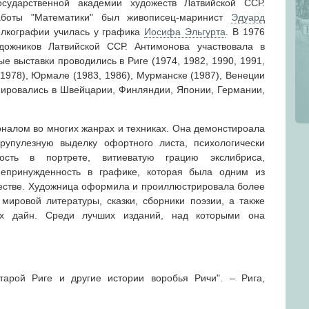
сударственной академии художеств Латвийской ССР.
аботы "Математики" был живописец-маринист
Эдуард
елкографии училась у графика
Иосифа Эльгурта
. В 1976
ожников Латвийской ССР. Антимонова участвовала в
ые выставки проводились в Риге (1974, 1982, 1990, 1991,
 (1978), Юрмале (1983, 1986), Мурманске (1987), Венеции
нировались в Швейцарии, Финляндии, Японии, Германии,
алом во многих жанрах и техниках. Она демонстироала
крупулезную выделку офортного листа, психологически
сть в портрете, витиеватую грацию экслибриса,
непринужденность в графике, которая была одним из
естве. Художница оформила и проиллюстрировала более
 мировой литературы, сказки, сборники поэзии, а также
их дайн. Среди лучших изданий, над которыми она
арой Риге и другие истории воробья Ричи". – Рига,