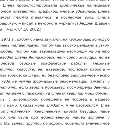
но Елена проиллюстрировала эротические латышские
 этом элегантной графикой, многие удивились. Елена
веком тысячи талантов: в последние годы стала
рафику»,
– писал в некрологе журналист Андрей Шаврей
, «Час», 04.10.2002.).
с 1971 г., рядом с нами звучало имя художницы, которую
очень талантливую, потом как высоко ценимую в узком
 людей, потом как завоевавшую несмотря ни на что
Сегодня Елены Антимоновой нет среди живущих, но ее
, иногда озорные графические работы, книжные
ичной классике, ее, наверное, последняя работа –
ом городе, снискали ей безусловно заслуженное место
, куда не нужны формальные рекомендации, анкеты и
таточно, если верить Коровьеву, посмотреть две-три
т на меня с паспарту на стенах квартир моих друзей,
иг, с живописного портрета ее подруги и нашего
 с нами. Сказав «она глядит», я не оговорился. В ее
 отстраненных, женственных, иногда бегущих, чаще
кой она была при единственной нашей встрече и
о. Мы гуляли группой по городу, посетили знаменитое