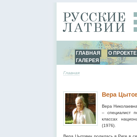
ГЛАВНАЯ
О ПРОЕКТЕ
ГАЛЕРЕЯ
Главная
Вера Цыто
Вера Николаевна 
– специалист п
классах национ
(1976).
Вера Цытович родилась в Риге в с