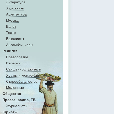
Литература
Художники
Aрхитектура
Музыка
Балет
Театр
Вокалисты
Aнсамбли, хоры
Религия
Православие
Иерархи
Священнослужители
Храмы и монастыри
Старообрядчество
Моленные
Общество
Пресса, радио, ТВ
Журналисты
Юристы