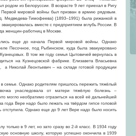
л родом из Белоруссии. В возрасте 9 лет приехал в Ригу
м Первой мировой войны был призван в армию рядовым.
д. Медведева-Тимофеева) (1893–1991) была рижанкой в
 эвакуировалась вместе с предприятием вглубь России. В
зда женщин-работниц в Москве.
ились еще до начала Первой мировой войны. Однако
 селе Песочное, под Рыбинском, куда была эвакуировано
узнецовых. В том же году семья Цытовичей вернулась в
диться на Кузнецовской фабрике. Елизавета Власьевна
, а Николай Леонтьевич – на складе готовой продукции
в семье. Однако родителям пришлось пережить тяжёлый
евочка унаследовала от матери тяжёлую болезнь –
что могло необратимо отразиться на всей её дальнейшей
а года Вере надо было лежать на твёрдом гипсе головой
нь отступила. Однако еще до 9 лет Вере надо было носить
 только в 9 лет, но зато сразу во 2-й класс. В 1934 году
скую основную школу, которую успешно окончила в 1939