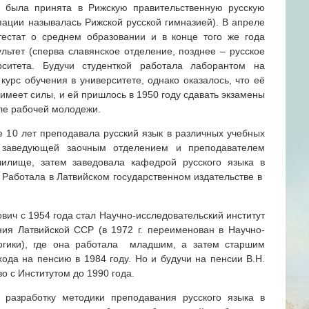
ч была принята в Рижскую правительственную русскую
пации называлась Рижской русской гимназией). В апреле
тестат о среднем образовании и в конце того же года
льтет (сперва славянское отделение, позднее – русское
ерситета. Будучи студенткой работала лаборантом на
 курс обучения в университете, однако оказалось, что её
 имеет силы, и ей пришлось в 1950 году сдавать экзамены
ле рабочей молодежи.
е 10 лет преподавала русский язык в различных учебных
 заведующей заочным отделением и преподавателем
чилище, затем заведовала кафедрой русского языка в
 Работала в Латвийском государственном издательстве в
ич с 1954 года стал Научно-исследовательский институт
ия Латвийской ССР (в 1972 г. переименован в Научно-
гогики), где она работала младшим, а затем старшим
ода на пенсию в 1984 году. Но и будучи на пенсии В.Н.
 с Институтом до 1990 года.
 разработку методики преподавания русского языка в