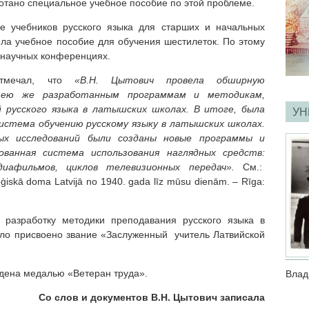
отано специальное учебное пособие по этой проблеме.
е учебников русского языка для старших и начальных
ила учебное пособие для обучения шестилеток. По этому
 научных конференциях.
мечал, что
«В.Н. Цытович провела обширную
 ею же разработанным программам и методикам,
й русского языка в латышских школах. В итоге, была
УН
истема обучению русскому языку в латышских школах.
ых исследований были созданы новые программы и
ованная система использования наглядных средств:
 диафильмов, циклов телевизионных передач».
См.:
oģiskā doma Latvijā no 1940. gada līz mūsu dienām. – Rīga:
 разработку методики преподавания русского языка в
ло присвоено звание «Заслуженный учитель Латвийской
ждена медалью «Ветеран труда».
Влад
Со слов и документов В.Н. Цытович записала