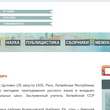
НАУКА
ПУБЛИЦИСТИКА
СБОРНИКИ
МЕМУ
вич
Цытович (25 августа 1925, Рига, Латвийская Республика)
о методике преподавания русского языка в младших
альных школ, Заслуженный учитель Латвийской ССР
емье рабочих Кузнецовской фабрики. Её отец – Николай