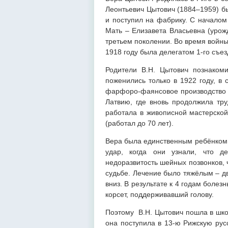
Леонтьевич Цытович (1884–1959) бы
и поступил на фабрику. С начало
Мать – Елизавета Власьевна (урож
третьем поколении. Во время войны
1918 году была делегатом 1-го съе
Родители В.Н. Цытович познаком
поженились только в 1922 году, в
фарфоро-фаянсовое производство К
Латвию, где вновь продолжила тру
работала в живописной мастерской
(работал до 70 лет).
Вера была единственным ребёнком 
удар, когда они узнали, что д
недоразвитость шейных позвонков, 
судьбе. Лечение было тяжёлым – дв
вниз. В результате к 4 годам болез
корсет, поддерживавший голову.
Поэтому В.Н. Цытович пошла в школу
она поступила в 13-ю Рижскую рус