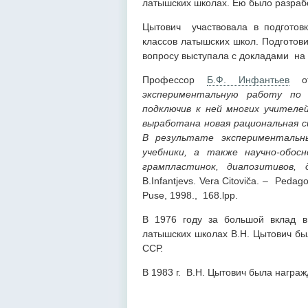
латышских школах. Ею было разраб
Цытович участвовала в подготовк
классов латышских школ. Подготов
вопросу выступала с докладами на
Профессор
Б.Ф. Инфантьев
от
экспериментальную работу по
подключив к ней многих учителе
выработана новая рациональная с
В результате экспериментальн
учебники, а также научно-обосн
грампластинок, диапозитивов,
B.Infantjevs. Vera Citoviča. – Pedag
Puse, 1998., 168.lpp.
В 1976 году за большой вклад в
латышских школах В.Н. Цытович бы
ССР.
В 1983 г. В.Н. Цытович была награ