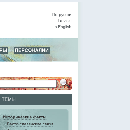
По-русски
Latviski
In English
АРЫ
ПЕРСОНАЛИИ
ТЕМЫ
Исторические факты
Балто-славянские связи