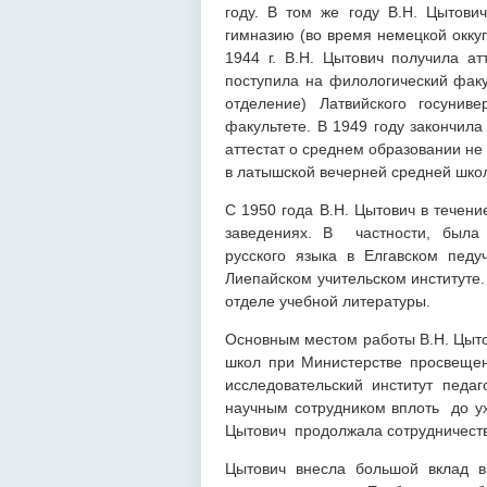
году. В том же году В.Н. Цытови
гимназию (во время немецкой окку
1944 г. В.Н. Цытович получила ат
поступила на филологический факу
отделение) Латвийского госунив
факультете. В 1949 году закончила
аттестат о среднем образовании не
в латышской вечерней средней шко
С 1950 года В.Н. Цытович в течени
заведениях. В частности, была
русского языка в Елгавском педу
Лиепайском учительском институте.
отделе учебной литературы.
Основным местом работы В.Н. Цытов
школ при Министерстве просвещен
исследовательский институт педа
научным сотрудником вплоть до ух
Цытович продолжала сотрудничество
Цытович внесла большой вклад в