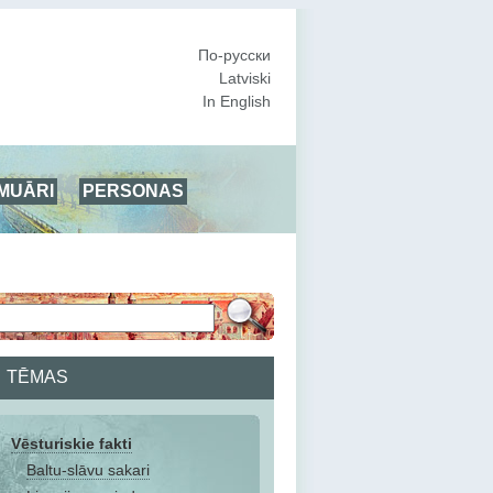
По-русски
Latviski
In English
MUĀRI
PERSONAS
TĒMAS
Vēsturiskie fakti
Baltu-slāvu sakari