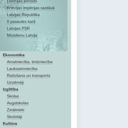
Livonijas periods
Krievijas impērijas sastāvā
Latvijas Republika
II pasaules karš
Latvijas PSR
Mūsdienu Latvija
Ekonomika
Amatniecība, tirdzniecība
Lauksaimniecība
Ražošana un transports
Uzņēmēji
Izglītība
Skolas
Augstskolas
Zinātnieki
Skolotāji
Kultūra