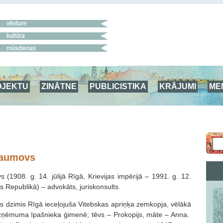
OJEKTU
ZINĀTNE
PUBLICISTIKA
KRĀJUMI
ME
Naumovs
 (1908. g. 14. jūlijā Rīgā, Krievijas impērijā – 1991. g. 12.
as Republikā) – advokāts, juriskonsults.
 dzimis Rīgā ieceļojuša Vitebskas apriņķa zem­kopja, vēlākā
ēmuma īpašnieka ģimenē; tēvs – Prokopijs, māte – Anna.