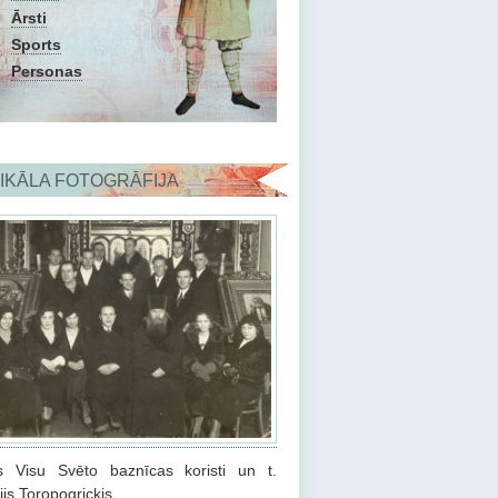
Ārsti
Sports
Personas
IKĀLA FOTOGRĀFIJA
s Visu Svēto baznīcas koristi un t.
ijs Toropogrickis