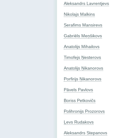
Aleksandrs Lavrentjevs
Nikolajs Malkins
Serafims Mansirevs
Gabriēls Meņšikovs
Anatolijs Mihailovs
Timofejs Ņesterovs
Anatolijs Ņikanorovs
Porfirijs Ņikanorovs
Pāvels Pavlovs
Boriss Petkovičs
Polihronijs Prozorovs
Ļevs Rudakovs
Aleksandrs Stepanovs