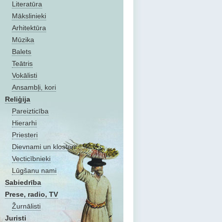
Literatūra
Mākslinieki
Arhitektūra
Mūzika
Balets
Teātris
Vokālisti
Ansambļi, kori
Reliģija
Pareizticība
Hierarhi
Priesteri
Dievnami un klosteri
Vecticībnieki
Lūgšanu nami
Sabiedrība
Prese, radio, TV
Žurnālisti
Juristi