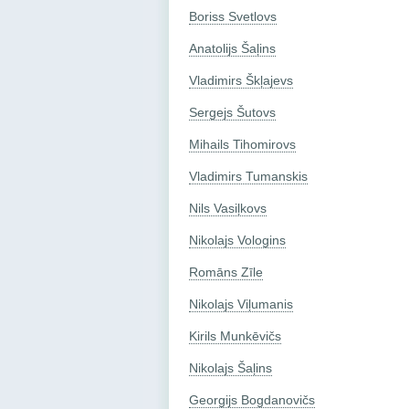
Boriss Svetlovs
Anatolijs Šaļins
Vladimirs Škļajevs
Sergejs Šutovs
Mihails Tihomirovs
Vladimirs Tumanskis
Nils Vasiļkovs
Nikolajs Vologins
Romāns Zīle
Nikolajs Viļumanis
Kirils Munkēvičs
Nikolajs Šaļins
Georgijs Bogdanovičs