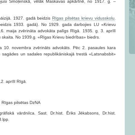
ojusi Smoļenskā, vēlāk Maskavas apkārtnē, no 1917. g. –
mnāizijā. 1927. gadā beidzis
Rī­gas pilsētas krievu vidusskolu
.
(beidzis 1933. gadā). No 1929. gada darbojies LU «Krievu
. maija zvērināta advokāta palīgs Rīgā. 1935. g. 3. aprīlī
u skaita. No 1939.g. «Rīgas Krievu biedrības» biedrs.
a 10. novembra zvērināts advokāts. Pēc 2. pasaules kara
 sagādes un sadales republikāniskajā trestā «Latsnabsbit»
. aprīlī Rīgā.
J; Rīgas pilsētas DzNA
āfiskā vārdniīca. Sast. Dr.hist. Ēriks Jēkabsons, Dr.hist.
8.lpp.