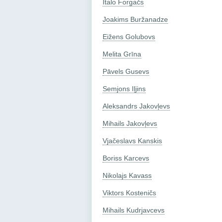
Italo Forgačs
Joakims Buržanadze
Eižens Golubovs
Melita Grīna
Pāvels Gusevs
Semjons Iļjins
Aleksandrs Jаkovļevs
Mihails Jakovļevs
Vjačeslavs Kanskis
Boriss Karcevs
Nikolajs Kavass
Viktors Kosteničs
Mihails Kudrjavcevs