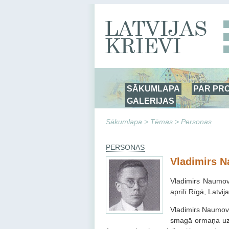
SĀKUMLAPA
PAR PR
GALERIJAS
Sākumlapa
> Tēmas >
Personas
PERSONAS
Vladimirs 
Vladimirs Naumovs
aprīlī Rīgā, Latvij
Vladimirs Naumovs
smagā ormaņa uzņ