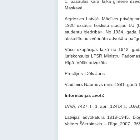
1. pasaules kara laikā ģimene dzīv
Maskavā.
Atgriezies Latvijā. Mācījies privātgi
1928 uzsācis tieslietu studijas LU 
studentu biedrībā». No 1934. gada 16
atskaitīts no zvērinātu advokātu palīg
Vācu okupācijas laikā no 1942. gad
juriskonsults LPSR Ministru Padomes
Rīgā. Vēlāk advo­kāts.
Precējies. Dēls Juris.
Vladimirs Naumovs miris 1991. gadā 12
Informācijas avoti:
LVVA, 7427. f., 1. apr., 12414.l.; LUA
Latvijas advokatūra 1919-1945. Biogr
Valters Ščerbinskis. – Rīga, 2007., 36