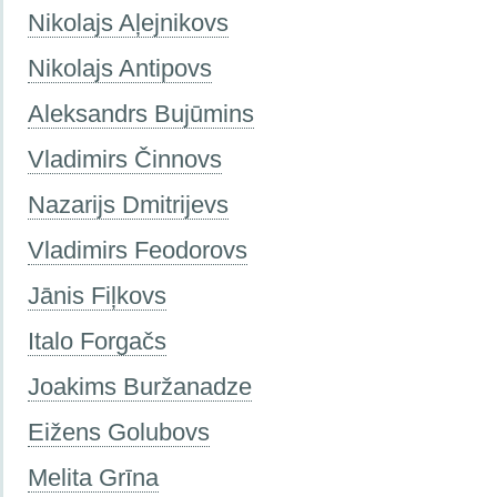
Nikolajs Aļejnikovs
Nikolajs Antipovs
Aleksandrs Bujūmins
Vladimirs Činnovs
Nazarijs Dmitrijevs
Vladimirs Feodorovs
Jānis Fiļkovs
Italo Forgačs
Joakims Buržanadze
Eižens Golubovs
Melita Grīna