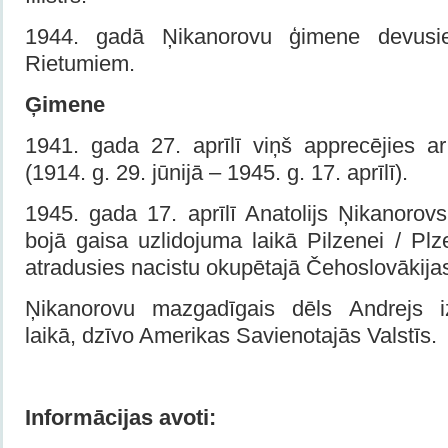
1944. gadā Ņikanorovu ģimene devusi
Rietumiem.
Ģimene
1941. gada 27. aprīlī viņš apprecējies
(1914. g. 29. jūnijā – 1945. g. 17. aprīlī).
1945. gada 17. aprīlī Anatolijs Ņikanorov
bojā gaisa uzlidojuma laikā Pilzenei / Plze
atradusies nacistu okupētajā Čehoslovākijas t
Ņikanorovu mazgadīgais dēls Andrejs iz
laikā, dzīvo Amerikas Savienotajās Valstīs.
Informācijas avoti: