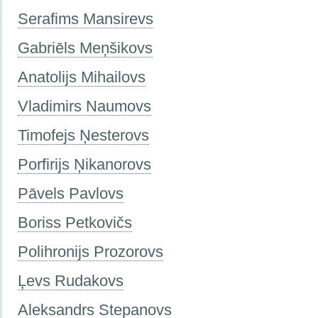
Serafims Mansirevs
Gabriēls Meņšikovs
Anatolijs Mihailovs
Vladimirs Naumovs
Timofejs Ņesterovs
Porfirijs Ņikanorovs
Pāvels Pavlovs
Boriss Petkovičs
Polihronijs Prozorovs
Ļevs Rudakovs
Aleksandrs Stepanovs