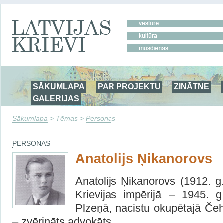
SĀKUMLAPA
PAR PROJEKTU
ZINĀTNE
GALERIJAS
Sākumlapa
> Tēmas >
Personas
PERSONAS
Anatolijs Ņikanorovs
Anatolijs Ņikanorovs (1912. g
Krievijas impērijā – 1945. g.
Plzeņā, nacistu okupētajā Čeho
– zvērināts advokāts.