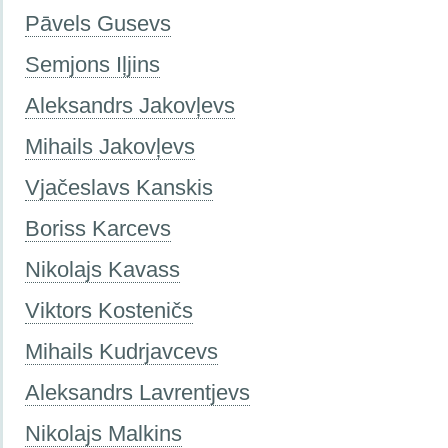
Pāvels Gusevs
Semjons Iļjins
Aleksandrs Jаkovļevs
Mihails Jakovļevs
Vjačeslavs Kanskis
Boriss Karcevs
Nikolajs Kavass
Viktors Kosteničs
Mihails Kudrjavcevs
Aleksandrs Lavrentjevs
Nikolajs Malkins