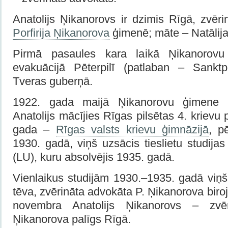
Anatolijs Ņikanorovs ir dzimis Rīgā, zvēr
Porfirija Ņikanorova
ģimenē; māte – Natālija 
Pirmā pasaules kara laikā Ņikanorovu
evakuācijā Pēterpilī (patlaban – Sanktp
Tveras guberņā.
1922. gada maijā Ņikanorovu ģimene at
Anatolijs mācījies Rīgas pilsētas 4. krievu
gada –
Rīgas valsts krievu ģimnāzijā
, p
1930. gadā, viņš uzsācis tieslietu studijas
(LU), kuru absolvējis 1935. gadā.
Vienlaikus studijām 1930.–1935. gadā viņš
tēva, zvērināta advokāta P. Ņika­norova bir
novembra Anatolijs Ņikanorovs – zvē
Ņikanorova palīgs Rīgā.