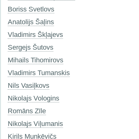
Boriss Svetlovs
Anatolijs Šaļins
Vladimirs Škļajevs
Sergejs Šutovs
Mihails Tihomirovs
Vladimirs Tumanskis
Nils Vasiļkovs
Nikolajs Vologins
Romāns Zīle
Nikolajs Viļumanis
Kirils Munkēvičs