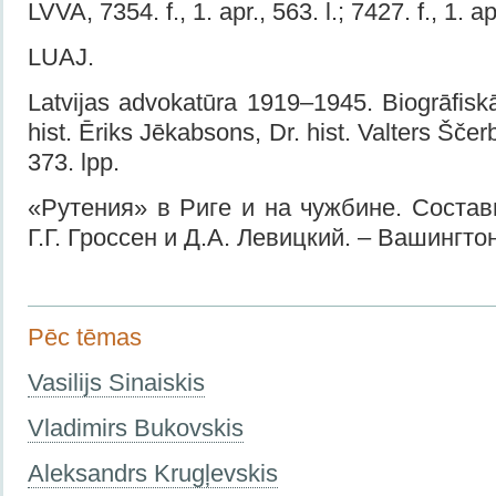
LVVA, 7354. f., 1. apr., 563. l.; 7427. f., 1. ap
LUAJ.
Latvijas advokatūra 1919–1945. Biogrāfiskā
hist. Ēriks Jēkabsons, Dr. hist. Valters Ščer
373. lpp.
«Рутения» в Риге и на чужбине. Состав
Г.Г. Гроссен и Д.А. Левицкий. – Вашингто
Pēc tēmas
Vasilijs Sinaiskis
Vladimirs Bukovskis
Aleksandrs Krugļevskis