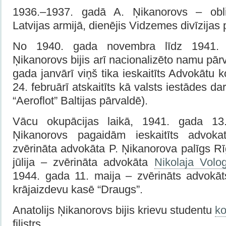
1936.–1937. gadā A. Ņikanorovs – obli
Latvijas armijā, die­nējis Vidzemes divīzijas
No 1940. gada novembra līdz 1941. 
Ņikanorovs bijis arī nacionali­zēto namu pā
gada janvārī viņš tika ieskaitīts Advokātu 
24. februārī atskaitīts kā valsts iestādes dar
“Aeroflot” Baltijas pārvaldē).
Vācu okupācijas laikā, 1941. gada 13.
Ņikanorovs pagaidām ieskaitīts advokat
zvērināta advokāta P. Ņika­norova palīgs R
jūlija – zvērināta advokāta
Nikolaja Volo
1944. gada 11. maija – zvērināts advokāts
krājaiz­devu kasē “Draugs”.
Anatolijs Ņikanorovs bijis krievu studentu
ko
filistrs.