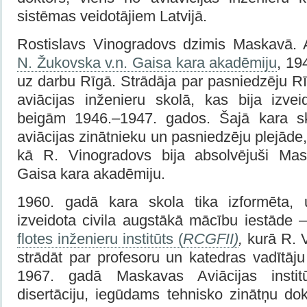
sistēmas veidotājiem Latvijā.
Rostislavs Vinogradovs
dzimis Maskavā. 
N. Žukovska v.n. Gaisa kara akadēmiju
, 19
uz darbu Rīgā. Strādāja par pasniedzēju R
aviācijas inženieru skolā, kas bija izv
beigām 1946.–1947. gados. Šajā kara sk
aviācijas zinātnieku un pasniedzēju plejāde
kā R. Vinogradovs bija absolvējuši Ma
Gaisa kara akadēmiju.
1960. gadā kara skola tika izformēta,
izveidota civila augstākā mācību iestāde 
flotes inženieru institūts (
RCGFII)
,
kurā R. V
strādāt par profesoru un katedras vadītā
1967. gadā Maskavas Aviācijas institū
disertāciju, iegūdams tehnisko zinātņu do