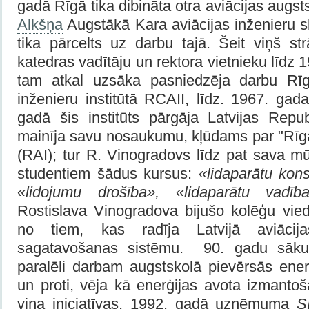
gadā Rīgā tika dibināta otra aviācijas augs
Alkšņa
Augstākā Kara aviācijas inženieru s
tika pārcelts uz darbu tajā. Šeit viņš st
katedras vadītāju un rektora vietnieku līdz
tam atkal uzsāka pasniedzēja darbu Rīga
inženieru institūtā RCAII, līdz. 1967. ga
gadā šis institūts pārgāja Latvijas Repub
mainīja savu nosaukumu, kļūdams par "Rīgas
(RAI); tur R. Vinogradovs līdz pat sava 
studentiem šādus kursus:
«lidaparātu kons
«lidojumu drošība», «lidaparātu vadīb
Rostislava Vinogradova bijušo kolēģu vied
no tiem, kas radīja Latvijā aviācij
sagatavošanas sistēmu.
90. gadu sāku
paralēli darbam augstskolā pievērsās ener
un proti, vēja kā enerģijas avota izmanto
viņa iniciatīvas, 1992. gadā uzņēmuma
S