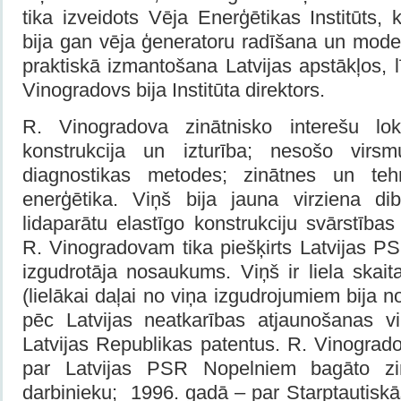
tika izveidots Vēja Enerģētikas Institūts
bija gan vēja ģeneratoru radīšana un mode
praktiskā izmantošana Latvijas apstākļos,
Vinogradovs bija Institūta direktors.
R. Vinogradova zinātnisko interešu lokā
konstrukcija un izturība; nesošo virsmu
diagnostikas metodes; zinātnes un teh
enerģētika. Viņš bija jauna virziena di
lidaparātu elastīgo konstrukciju svārstības
R. Vinogradovam tika piešķirts Latvijas 
izgudrotāja nosaukums. Viņš ir liela skai
(lielākai daļai no viņa izgudrojumiem bija n
pēc Latvijas neatkarības atjaunošanas v
Latvijas Republikas patentus. R. Vinograd
par Latvijas PSR Nopelniem bagāto zi
darbinieku; 1996. gadā – par Starptautiskā