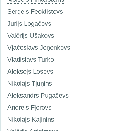
Sergejs Feoktistovs
Jurijs Logačovs
Valērijs Ušakovs
Vjačeslavs Jeņenkovs
Vladislavs Turko
Aleksejs Losevs
Nikolajs Tjuņins
Aleksandrs Pugačevs
Andrejs Fļorovs
Nikolajs Kaļinins