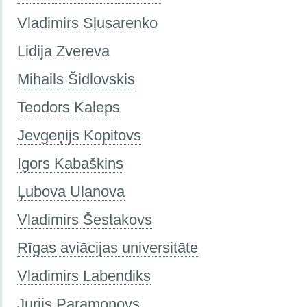
Vladimirs Sļusarenko
Lidija Zvereva
Mihails Šidlovskis
Teodors Kaleps
Jevgeņijs Kopitovs
Igors Kabaškins
Ļubova Ulanova
Vladimirs Šestakovs
Rīgas aviācijas universitāte
Vladimirs Labendiks
Jurijs Paramonovs