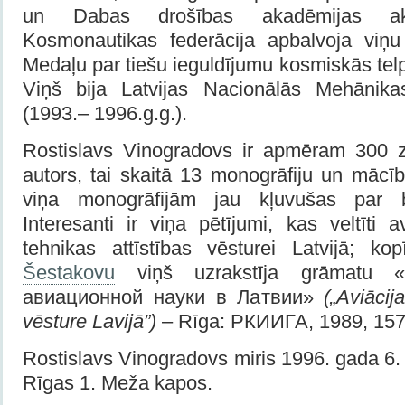
un Dabas drošības akadēmijas akad
Kosmonautikas federācija apbalvoja viņu
Medaļu par tiešu ieguldījumu kosmiskās tel
Viņš bija Latvijas Nacionālās Mehānikas
(1993.– 1996.g.g.).
Rostislavs Vinogradovs ir apmēram 300 zi
autors, tai skaitā 13 monogrāfiju un mācī
viņa monogrāfijām jau kļuvušas par bu
Interesanti ir viņa pētījumi, kas veltīti a
tehnikas attīstības vēsturei Latvijā; k
Šestakovu
viņš uzrakstīja grāmatu «
авиационной науки в Латвии»
(„Aviācij
vēsture Lavijā”)
– Rīga: РКИИГА, 1989, 157 
Rostislavs Vinogradovs miris 1996. gada 6. 
Rīgas 1. Meža kapos.