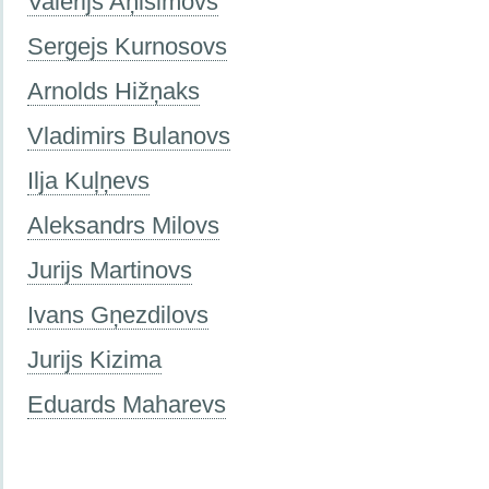
Valērijs Aņisimovs
Sergejs Kurnosovs
Arnolds Hižņaks
Vladimirs Bulanovs
Ilja Kuļņevs
Aleksandrs Milovs
Jurijs Martinovs
Ivans Gņezdilovs
Jurijs Kizima
Eduards Maharevs