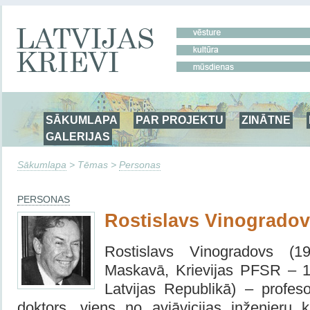
SĀKUMLAPA
PAR PROJEKTU
ZINĀTNE
GALERIJAS
Sākumlapa
> Tēmas >
Personas
PERSONAS
Rostislavs Vinogrado
Rostislavs Vinogradovs (1
Maskavā, Krievijas PFSR – 19
Latvijas Republikā) – profeso
doktors, viens no aviāvicijas inženieru