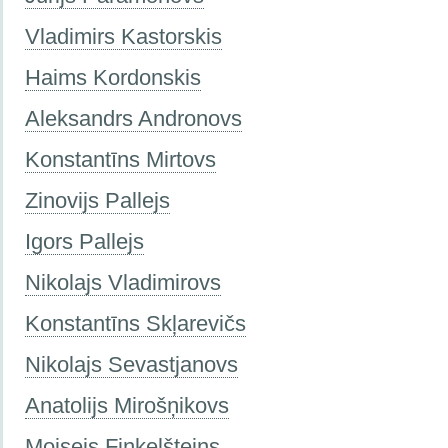
Vladimirs Kastorskis
Haims Kordonskis
Aleksandrs Andronovs
Konstantīns Mirtovs
Zinovijs Pallejs
Igors Pallejs
Nikolajs Vladimirovs
Konstantīns Skļarevičs
Nikolajs Sevastjanovs
Anatolijs Mirošņikovs
Moisejs Finkelšteins