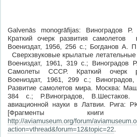
Galvenās monogrāfijas: Виноградов Р
Краткий очерк развития самолетов
Воениздат, 1956, 256 с.; Богданов А. П
Сверхзвуковые крылатые летательные 
Воениздат, 1961, 319 с.; Виноградов Р
Самолеты СССР. Краткий очерк ра
Воениздат, 1961, 299 с.; Виноградов
Развитие самолетов мира. Москва: Маш
384 с.; Р.Виноградов, В.Шестаков.
авиационной науки в Латвии. Рига: Р
[Фрагменты книги 
http://aviamuseum.org/forum/aviamuseum.o
action=vthread&forum=12&topic=22
.