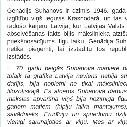
Genādijs Suhanovs ir dzimis 1946. gadā
izglītību viņš ieguvis Krasnodarā, un tas 
radošo karjeru Latvijā, kur Latvijas Vals
absolvēšanas fakts bijis mākslinieka atzī
priekšnosacījums. Ilgu laiku Genādija Su
netika pieņemti, lai izstādītu tos repub
izstādēs.
“.. 70. gadu beigās Suhanova maniere bi
tolaik tā grafikā Latvijā neviens nebija st
darījis, bija nopietni ne tikai mākslinie
filozofiskajā
.
Es atceros Suhanova darbus
mākslas apvāršņa viņš bija nozīmīga fig
gariem matiem (hipiju laika mantojums),
savādnieks. Erudīciju un spriedumu dziļ
vienīgi sarunājoties ar viņu. Mēs ar vi