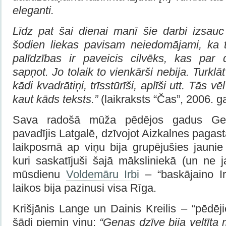
eleganti
.
Līdz pat šai dienai manī šie darbi izsau
šodien liekas pavisam neiedomājami, ka 
palīdzības ir paveicis cilvēks, kas par 
sapņot. Jo tolaik to vienkārši nebija. Turklāt
kādi kvadrātiņi, trīsstūrīši, aplīši utt. Tās v
kaut kāds teksts.”
(laikraksts “Čas”, 2006. 
Sava radošā mūža pēdējos gadus Gen
pavadījis Latgalē, dzīvojot Aizkalnes pagas
laikposmā ap viņu bija grupējušies jaunie 
kuri saskatījuši šajā māksliniekā (un ne
mūsdienu
Voldemāru Irbi
– “baskājaino Ir
laikos bija pazinusi visa Rīga.
Krišjānis Lange un Dainis Kreilis – “pēdēj
šādi piemin viņu:
“Genas dzīve bija veltīta 