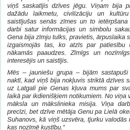
viņš saskatījis dzīves jēgu. Viņam bija 
dažādu laikmetu, civilizāciju un kultūr
saistījušas senās zīmes un to ietērpšana
darbi satur informācijas un simbolu sak
Gena bija zīmju tulks, pravietis
,
ārpuslaika s
izgaismojās tas, ko atzīs par patiesību
nākamās paaudzes. Zīmīgs un nozīmīgs 
interesējis un saistījis.
Mēs – jauniešu grupa – bijām sastapuši
naktī, kad viņš bija nokļuvis striktā dzīves s
uz Latgali pie Genas kļuva mums par sva
laikā par ikdienišķiem notikumiem. No viņa v
māksla un mākslinieka misija. Viņa darb
precīzi, bet dzīve mētāja Genu pa Lielā ok
Suhanovs, kā viņš uzsvēra, tjurku valodās
kas nozīmē kustību.”