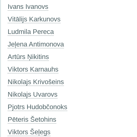
Ivans Ivanovs
Vitālijs Karkunovs
Ludmila Pereca
Jeļena Antimonova
Artūrs Ņikitins
Viktors Karnauhs
Nikolajs Krivošeins
Nikolajs Uvarovs
Pjotrs Hudobčonoks
Pēteris Šetohins
Viktors Šeļegs