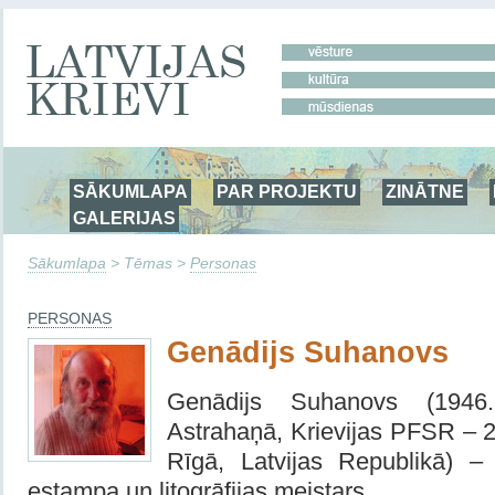
SĀKUMLAPA
PAR PROJEKTU
ZINĀTNE
GALERIJAS
Sākumlapa
> Tēmas >
Personas
PERSONAS
Genādijs Suhanovs
Genādijs Suhanovs (1946
Astrahaņā, Krievijas PFSR – 2
Rīgā, Latvijas Republikā) – g
estampa un litogrāfijas meistars.