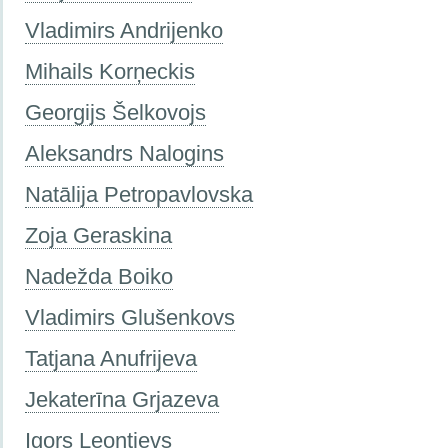
Vladimirs Andrijenko
Mihails Korņeckis
Georgijs Šelkovojs
Aleksandrs Nalogins
Natālija Petropavlovska
Zoja Geraskina
Nadežda Boiko
Vladimirs Glušenkovs
Tatjana Anufrijeva
Jekaterīna Grjazeva
Igors Ļeontjevs