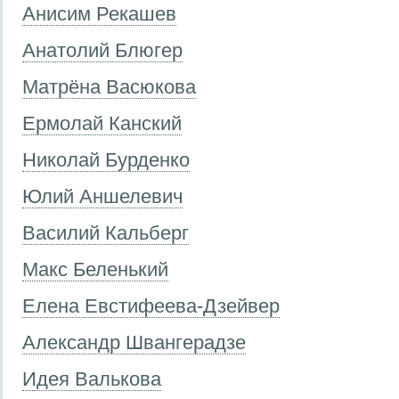
Анисим Рекашев
Анатолий Блюгер
Матрёна Васюкова
Ермолай Канский
Николай Бурденко
Юлий Аншелевич
Василий Кальберг
Макс Беленький
Елена Евстифеева-Дзейвер
Александр Швангерадзе
Идея Валькова