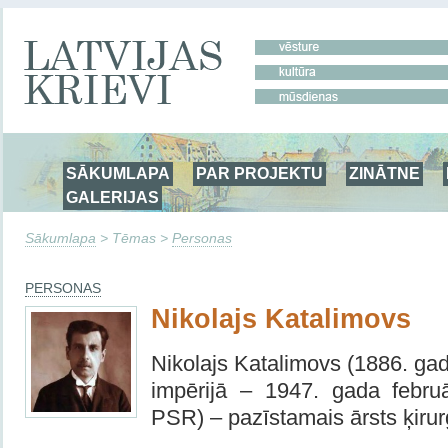
SĀKUMLAPA
PAR PROJEKTU
ZINĀTNE
GALERIJAS
Sākumlapa
> Tēmas >
Personas
PERSONAS
Nikolajs Katalimovs
Nikolajs Katalimovs (1886. ga
impērijā – 1947. gada febru
PSR) – pazīstamais ārsts ķirur