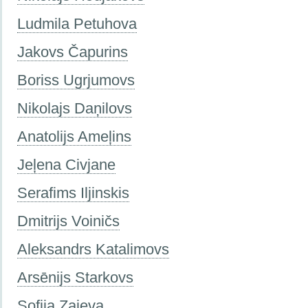
Ludmila Petuhova
Jakovs Čapurins
Boriss Ugrjumovs
Nikolajs Daņilovs
Anatolijs Ameļins
Jeļena Civjane
Serafims Iljinskis
Dmitrijs Voiničs
Aleksandrs Katalimovs
Arsēnijs Starkovs
Sofija Zajeva