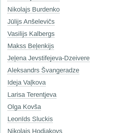
Nikolajs Burdenko
Jūlijs Anšelevičs
Vasilijs Kalbergs
Makss Beļenkijs
Jeļena Jevstifejeva-Dzeivere
Aleksandrs Švangeradze
Ideja Vaļkova
Larisa Terentjeva
Olga Kovša
Leonīds Sluckis
Nikolajs Hodjakovs