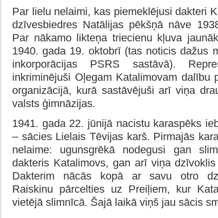
Par lielu nelaimi, kas piemeklējusi dakteri 
dzīvesbiedres Natālijas pēkšņā nāve 1938
Par nākamo likteņa triecienu kļuva jaunā
1940. gada 19. oktobrī (tas noticis dažus
inkorporācijas PSRS sastāvā). Repre
inkriminējuši Oļegam Katalimovam dalību 
organizācijā, kurā sastāvējuši arī viņa dr
valsts ģimnāzijas.
1941. gada 22. jūnijā nacistu karaspēks ieb
– sācies Lielais Tēvijas karš. Pirmajās kara
nelaime: ugunsgrēkā nodegusi gan slimn
dakteris Katalimovs, gan arī viņa dzīvokli
Dakterim nācās kopā ar savu otro dzīv
Raiskinu pārcelties uz Preiļiem, kur Kat
vietējā slimnīcā. Šajā laikā viņš jau sācis s