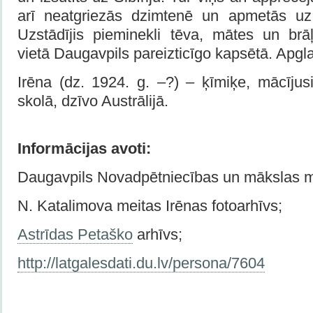
arī neatgriezās dzimtenē un apmetās uz 
Uzstādījis pieminekli tēva, mātes un br
vietā Daugavpils pareizticīgo kapsētā. Apgl
Irēna (dz. 1924. g. –?) – ķīmiķe, mācījus
skolā, dzīvo Austrālijā.
Informācijas avoti:
Daugavpils Novadpētniecības un mākslas 
N. Katalimova meitas Irēnas fotoarhīvs;
Аstrīdas Petaško
arhīvs;
http://latgalesdati.du.lv/persona/7604