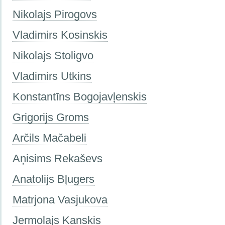
Nikolajs Pirogovs
Vladimirs Kosinskis
Nikolajs Stoligvo
Vladimirs Utkins
Konstantīns Bogojavļenskis
Grigorijs Groms
Arčils Mačabeli
Aņisims Rekaševs
Anatolijs Bļugers
Matrjona Vasjukova
Jermolajs Kanskis