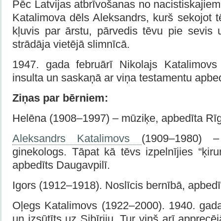
Pēc Latvijas atbrīvošanas no nacistiskajie
Katalimova dēls Aleksandrs, kurš sekojot 
kļuvis par ārstu, pārvedis tēvu pie sevis
strādāja vietējā slimnīcā.
1947. gada februārī Nikolajs Katalimovs
insulta un saskaņā ar viņa testamentu apbed
Ziņas par bērniem:
Helēna (1908–1997) – mūziķe, apbedīta Rī
Aleksandrs Katalimovs
(1909–1980) –
ginekologs. Tāpat kā tēvs izpelnījies “ķir
apbedīts Daugavpilī.
Igors (1912–1918). Noslīcis bernībā, apbedī
Oļegs Katalimovs (1922–2000). 1940. gada 
un izsūtīts uz Sibīriju. Tur viņš arī apprecē