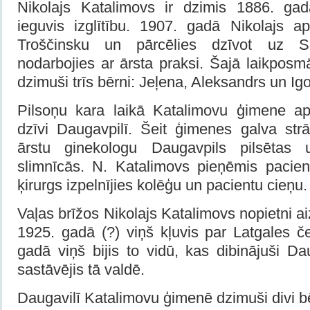
Nikolajs Katalimovs ir dzimis 1886. ga
ieguvis izglītību. 1907. gadā Nikolajs ap
Troščinsku un pārcēlies dzīvot uz Sa
nodarbojies ar ārsta praksi. Šajā laikpos
dzimuši trīs bērni: Jeļena, Aleksandrs un Igo
Pilsoņu kara laikā Katalimovu ģimene a
dzīvi Daugavpilī. Šeit ģimenes galva strā
ārstu ginekologu Daugavpils pilsētas
slimnīcās. N. Katalimovs pieņēmis pacien
ķirurgs izpelnījies kolēģu un pacientu cieņu.
Vaļas brīžos Nikolajs Katalimovs nopietni ai
1925. gadā (?) viņš kļuvis par Latgales 
gadā viņš bijis to vidū, kas dibinājuši D
sastāvējis tā valdē.
Daugavilī Katalimovu ģimenē dzimuši divi bē