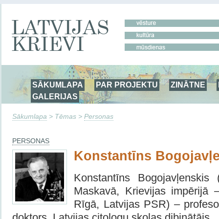
SĀKUMLAPA
PAR PROJEKTU
ZINĀTNE
GALERIJAS
Sākumlapa
> Tēmas >
Personas
PERSONAS
Konstantīns Bogojavļ
Konstantīns Bogojavļenskis 
Maskavā, Krievijas impērijā 
Rīgā, Latvijas PSR) – profesor
doktors, Latvijas citologu skolas dibinātājs.