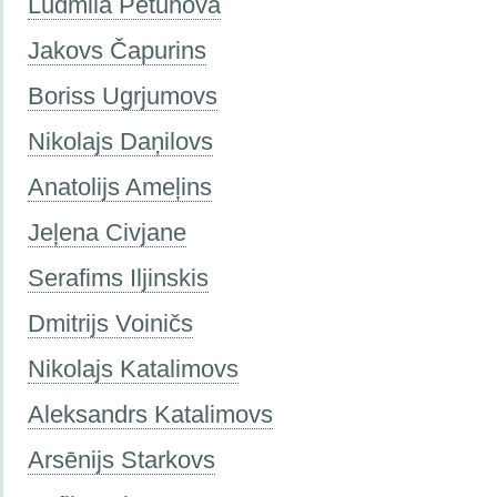
Ludmila Petuhova
Jakovs Čapurins
Boriss Ugrjumovs
Nikolajs Daņilovs
Anatolijs Ameļins
Jeļena Civjane
Serafims Iljinskis
Dmitrijs Voiničs
Nikolajs Katalimovs
Aleksandrs Katalimovs
Arsēnijs Starkovs