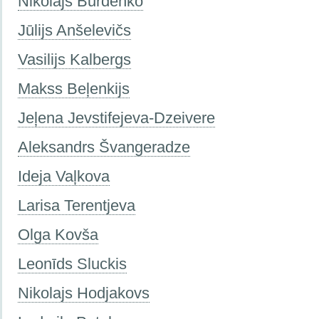
Nikolajs Burdenko
Jūlijs Anšelevičs
Vasilijs Kalbergs
Makss Beļenkijs
Jeļena Jevstifejeva-Dzeivere
Aleksandrs Švangeradze
Ideja Vaļkova
Larisa Terentjeva
Olga Kovša
Leonīds Sluckis
Nikolajs Hodjakovs