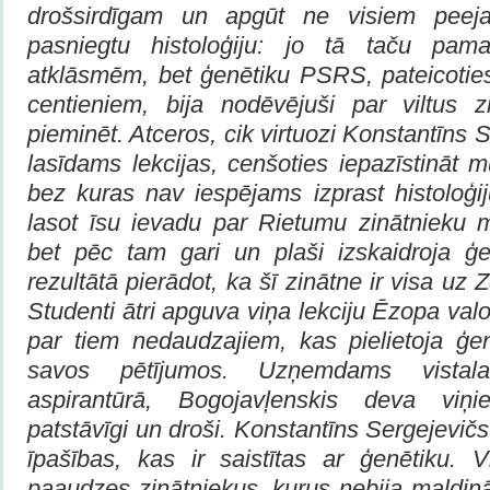
drošsirdīgam un apgūt ne visiem peeja
pasniegtu histoloģiju: jo tā taču pam
atklāsmēm, bet ģenētiku PSRS, pateicoti
centieniem, bija nodēvējuši par viltus zi
pieminēt. Atceros, cik virtuozi Konstantīns S
lasīdams lekcijas, cenšoties iepazīstināt mū
bez kuras nav iespējams izprast histoloģij
lasot īsu ievadu par Rietumu zinātnieku 
bet pēc tam gari un plaši izskaidroja ģe
rezultātā pierādot, ka šī zinātne ir visa u
Studenti ātri apguva viņa lekciju Ēzopa val
par tiem nedaudzajiem, kas pielietoja ģ
savos pētījumos. Uzņemdams vistalan
aspirantūrā, Bogojavļenskis deva viņi
patstāvīgi un droši. Konstantīns Sergejevič
īpašības, kas ir saistītas ar ģenētiku. 
paaudzes zinātniekus, kurus nebija maldin