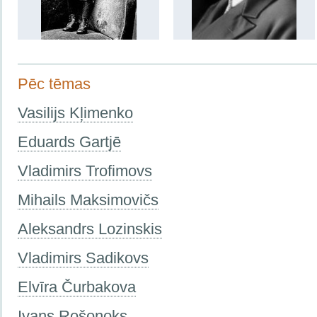
Pēc tēmas
Vasilijs Kļimenko
Eduards Gartjē
Vladimirs Trofimovs
Mihails Maksimovičs
Aleksandrs Lozinskis
Vladimirs Sadikovs
Elvīra Čurbakova
Ivans Rošonoks