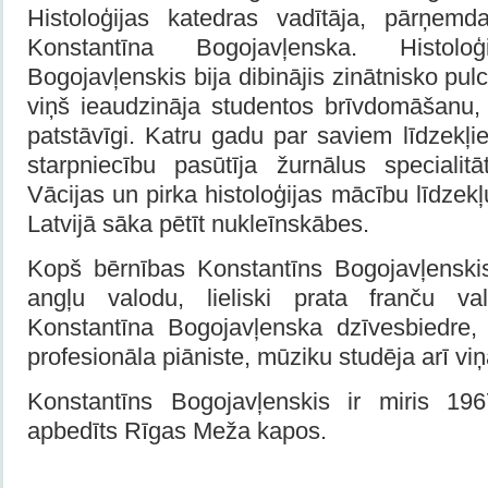
Histoloģijas katedras vadītāja, pārņe
Konstantīna Bogojavļenska. Histol
Bogojavļenskis bija dibinājis zinātnisko pul
viņš ieaudzināja studentos brīvdomāšanu, 
patstāvīgi. Katru gadu par saviem līdzek
starpniecību pasūtīja žurnālus speciali
Vācijas un pirka histoloģijas mācību līdzek
Latvijā sāka pētīt nukleīnskābes.
Kopš bērnības Konstantīns Bogojavļenski
angļu valodu, lieliski prata franču val
Konstantīna Bogojavļenska dzīvesbiedre,
profesionāla piāniste, mūziku studēja arī viņ
Konstantīns Bogojavļenskis ir miris 19
apbedīts Rīgas Meža kapos.