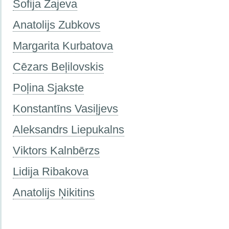
Sofija Zajeva
Anatolijs Zubkovs
Margarita Kurbatova
Cēzars Beļilovskis
Poļina Sjakste
Konstantīns Vasiļjevs
Aleksandrs Liepukalns
Viktors Kalnbērzs
Lidija Ribakova
Anatolijs Ņikitins