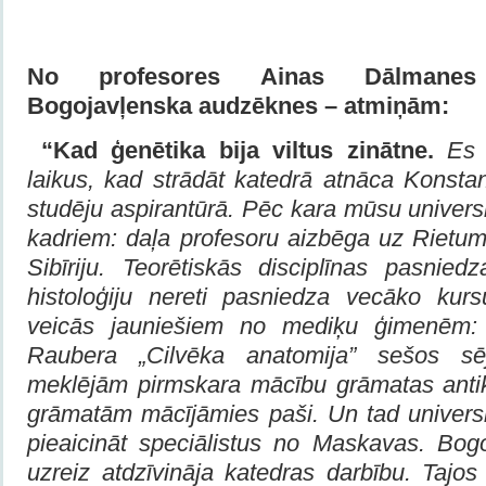
No profesores Ainas Dālmanes
Bogojavļenska audzēknes – atmiņām
:
“
Kad ģenētika bija viltus zinātne
.
Es 
laikus, kad
strādāt katedrā atnāca Konstan
studēju aspirantūrā. Pēc kara mūsu universi
kadriem: daļa profesoru aizbēga uz Rietumi
Sibīriju. Teorētiskās disciplīnas pasniedz
histoloģiju nereti pasniedza vecāko kurs
veicās jauniešiem no mediķu ģimenēm: 
Raubera „Cilvēka anatomija” sešos s
meklējām pirmskara mācību grāmatas anti
grāmatām mācījāmies paši. Un tad univers
pieaicināt speciālistus no Maskavas.
Bogo
uzreiz atdzīvināja katedras darbību. Tajos