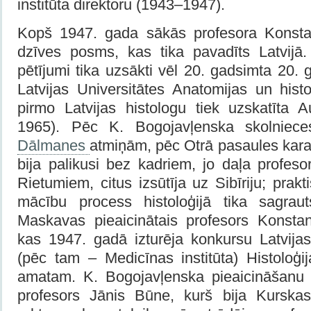
institūta direktoru (1943–1947).
Kopš 1947. gada sākās profesora Konsta
dzīves posms, kas tika pavadīts Latvijā. 
pētījumi tika uzsākti vēl 20. gadsimta 20. g
Latvijas Universitātes Anatomijas un histol
pirmo Latvijas histologu tiek uzskatīta
1965). Pēc K. Bogojavļenska skolniece
Dālmanes
atmiņām, pēc Otrā pasaules kara 
bija palikusi bez kadriem, jo daļa profeso
Rietumiem, citus izsūtīja uz Sibīriju; prak
mācību process histoloģijā tika sagrau
Maskavas pieaicinātais profesors Konstan
kas 1947. gadā izturēja konkursu Latvijas
(pēc tam – Medicīnas institūta) Histoloģi
amatam. K. Bogojavļenska pieaicināšanu 
profesors Jānis Būne, kurš bija Kurskas