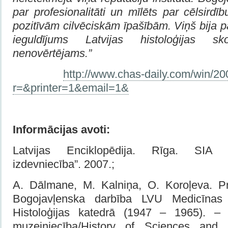
par profesionalitāti un mīlēts par cēlsir
pozitīvām cilvēciskām īpašībām. Viņš bija pa
ieguldījums Latvijas histoloģijas s
nenovērtējams.”
http://www.chas-daily.com/win/20
r=&printer=1&email=1&
Informācijas avoti:
Latvijas Enciklopēdija. Rīga. SIA „
izdevniecība”. 2007.;
A. Dālmane, M. Kalniņa, O. Koroļeva. Pr
Bogojavļenska darbība LVU Medicīnas
Histoloģijas katedrā (1947 – 1965). –
muzejniecība/History of Sciences and 