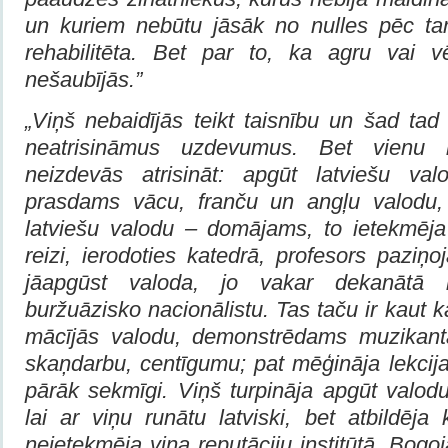
un kuriem nebūtu jāsāk no nulles pēc ta
rehabilitēta. Bet par to, ka agru vai v
nešaubījās.”
„Viņš nebaidījās teikt taisnību un šad tad 
neatrisināmus uzdevumus. Bet vienu 
neizdevās atrisināt: apgūt latviešu va
prasdams vācu, franču un angļu valodu,
latviešu valodu – domājams, to ietekmēj
reizi, ierodoties katedrā, profesors paziņo
jāapgūst valoda, jo vakar dekanātā
buržuāzisko nacionālistu. Tas taču ir kaut k
mācījās valodu, demonstrēdams muzikant
skaņdarbu, centīgumu; pat mēģināja lekcijas
pārāk sekmīgi. Viņš turpināja apgūt valodu,
lai ar viņu runātu latviski, bet atbildēja 
neietekmēja viņa reputāciju institūtā. Bogoj