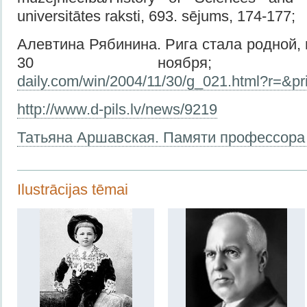
universitātes raksti, 693. sējums, 174-177;
Алевтина Рябинина. Рига стала родной, 
30 ноября
daily.com/win/2004/11/30/g_021.html?r=&p
http://www.d-pils.lv/news/9219
Татьяна Аршавская. Памяти профессора 
Ilustrācijas tēmai