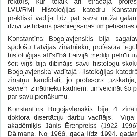
rektors, kur tolaik arī strādāja profes
LVU/RMI Histoloģijas katedru Konstant
praktiski vadīja līdz pat sava mūža galam
dzīvi veltīdams pasniegšanas un pētīšanas
Konstantīns Bogojavļenskis bija sagatav
spīdošu Latvijas zinātnieku, profesora iegu
histoloģijas attīstībā Latvijā mediķi pelnīti 
šeit viņš bija dibinājis savu histologu sko
Bogojavļenska vadītajā Histoloģijas katedrā
zinātņu kandidāti, jo profesors uzskatīja
saviem zinātnieku kadriem, un veicināt šo p
par savu pienākumu.
Konstantīns Bogojavļenskis bija 4 zin
doktora disertāciju darbu vadītājs. Viņa 
akadēmiķis Jānis Ērenpreiss (1922–1996
Dālmane. No 1966. gada līdz 1994. gada