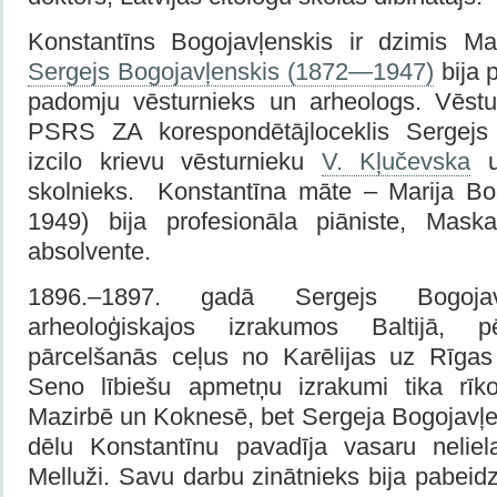
Konstantīns Bogojavļenskis ir dzimis M
Sergejs Bogojavļenskis (1872—1947)
bija 
padomju vēsturnieks un arheologs. Vēstu
PSRS ZA korespondētājloceklis Sergejs 
izcilo krievu vēsturnieku
V. Kļučevska
skolnieks. Konstantīna māte – Marija B
1949) bija profesionāla piāniste, Maska
absolvente.
1896.–1897. gadā Sergejs Bogojavļ
arheoloģiskajos izrakumos Baltijā, pē
pārcelšanās ceļus no Karēlijas uz Rīgas 
Seno lībiešu apmetņu izrakumi tika rīko
Mazirbē un Koknesē, bet Sergeja Bogojavļ
dēlu Konstantīnu pavadīja vasaru neliel
Melluži. Savu darbu zinātnieks bija pabeidz