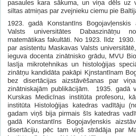
pasaules kara sākuma, un viņa dēls uz 
siltas atmiņas par zvejnieku ciemu pie Balti
1923. gadā Konstantīns Bogojavļenskis
Valsts universitātes Dabaszinātņu n
matemātikas fakultāti. No 1923. līdz 1930
par asistentu Maskavas Valsts universitātē
ieguva docenta zinātnisko grādu, MVU Biol
lasīja mikrotehnikas un histoloģijas speci
zinātņu kandidāta pakāpi Kjnstantīnam Bog
bez disertācijas aizstāvēšanas par vi
zinātniskajām publikācijām. 1935. gadā vi
Kurskas Medicīnas institūta profesoru, k
institūta Histoloģijas katedras vadītāju 
gadam viņš bija pirmais šīs katedras vadīt
gadā Konstantīns Bogojavļenskis aizstāv
disertāciju, pēc tam viņš strādāja par 