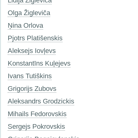
Lidija Žigleviča
Olga Žigleviča
Ņina Orlova
Pjotrs Platišenskis
Aleksejs Iovļevs
Konstantīns Kuļejevs
Ivans Tutiškins
Grigorijs Zubovs
Aleksandrs Grodzickis
Mihails Fedorovskis
Sergejs Pokrovskis