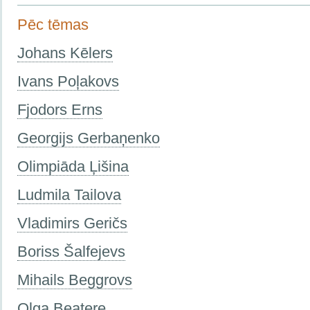
Pēc tēmas
Johans Kēlers
Ivans Poļakovs
Fjodors Erns
Georgijs Gerbaņenko
Olimpiāda Ļišina
Ludmila Tailova
Vladimirs Geričs
Boriss Šalfejevs
Mihails Beggrovs
Olga Beatere