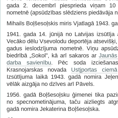
gada 2. decembrī piesprieda viņam 10 
nometnē (apsūdzības slēdziens piedāvāja 
Mihails Boļšesoļskis miris Vjatlagā 1943. ga
1941. gada 14. jūnijā no Latvijas izsūtīja 
Vecāko dēlu Vsevolodu deportēja atsevišķi,
gadus ieslodzījuma nometnē. Viņu apsūd
biedrībā „Sokol”, kā arī sakaros ar
Jaunās
darba savienību
. Pēc soda izciešanas 
Krasnojarskas novada
Ustjportas ciemā
Izsūtījuma laikā 1943. gadā nomira Jeļe
vēlāk aizgāja no dzīves arī Pāvels.
1956. gadā Boļšesoļsku ģimenei tika pazi
no specnometinājuma, taču aizliegts atgri
gadā nomira Jekaterina Boļšesoļska.