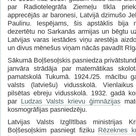
par Radiotelegrāfa Ziemeļu tīkla prie
apprecējās ar baronesi, Latvijā dzimušo J
Paulinu. Iespējams, šis apstāklis bija n
dezertētu no Sarkanās armijas un bēgtu uz
Latvijas varas iestādes viņu arestēja aiz
un divus mēnešus viņam nācās pavadīt Rīg
Sākumā Boļšesoļskis pasniedza privātstund
janvāra strādāja par matemātikas skolot
pamatskolā Tukumā. 1924./25. mācību g
valsts (latviešu) vidusskolā. Vienlaik
pilsētas ebreju vidusskolā. 1932. gadā ko
par
Ludzas Valsts krievu ģimnāzijas
mate
kosmogrāfijas pasniedzēju.
Latvijas Valsts Izglītības ministrijas 
Boļšesoļskim pasniegt fiziku
Rēzeknes kr