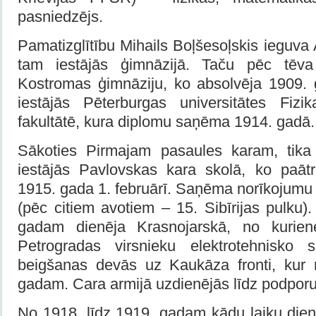
pasniedzējs.
Pamatizglītību Mihails Boļšesoļskis ieguva
tam iestājās ģimnāzijā. Taču pēc tēv
Kostromas ģimnāziju, ko absolvēja 1909.
iestājās Pēterburgas universitātes Fiz
fakultātē, kura diplomu saņēma 1914. gadā.
Sākoties Pirmajam pasaules karam, tika 
iestājās Pavlovskas kara skolā, ko paātr
1915. gada 1. februārī. Saņēma norīkojumu u
(pēc citiem avotiem – 15. Sibīrijas pulku)
gadam dienēja Krasnojarskā, no kurien
Petrogradas virsnieku elektrotehnisko
beigšanas devās uz Kaukāza fronti, kur 
gadam. Cara armijā uzdienējās līdz podporu
No 1918. līdz 1919. gadam kādu laiku dien