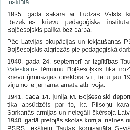
institūtā
.
1935. gadā sakarā ar Ludzas Valsts kr
Rēzeknes krievu pedagoģiskā institūta 
Boļšesoļskis palika bez darba.
Pēc Latvijas okupācijas un iekļaušanas 
Boļšesoļskis atgriezās pie pedagoģiskā dar
1940. gada 24. septembrī ar Izglītības T
Valeskalna
lēmumu Boļšesoļskis tika noz
krievu ģimnāzijas direktora v.i., taču jau 
viņu no ieņemamā amata atbrīvoja.
1941. gada 14. jūnijā M. Boļšesoļski deport
tika apsūdzēts par to, ka Pilsoņu kara
Sarkanās armijas un nelegāli šķērsoja Lat
1940. gadā pretojās skolas komjaunatnes or
PSRS Iekšlietu Tautas komisariāta Sevi