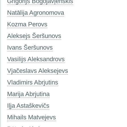
Grigorijs Bogojavļenskis
Natālija Agronomova
Kozma Perovs
Aleksejs Šeršunovs
Ivans Šeršunovs
Vasilijs Aleksandrovs
Vjačeslavs Aleksejevs
Vladimirs Abrjutins
Marija Abrjutina
Iļja Astaškevičs
Mihails Matvejevs