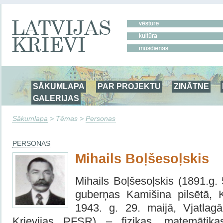
SĀKUMLAPA
PAR PROJEKTU
ZINĀTNE
GALERIJAS
Sākumlapa
> Tēmas >
Personas
PERSONAS
Mihails Boļšesoļskis
Mihails Boļšesoļskis (1891.g. 
guberņas Kamišina pilsētā, 
1943. g. 29. maijā, Vjatlag
Krievijas PFSR) – fizikas, matemātika