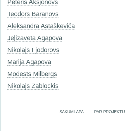
Pēteris Aksjonovs
Teodors Baranovs
Aleksandra Astaškeviča
Jeļizaveta Agapova
Nikolajs Fjodorovs
Marija Agapova
Modests Milbergs
Nikolajs Zablockis
SĀKUMLAPA
PAR PROJEKTU