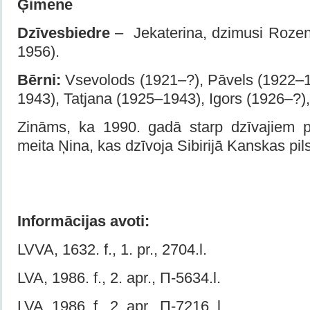
Ģimene
Dzīvesbiedre
– Jekaterina, dzimusi Rozen
1956).
Bērni:
Vsevolods (1921–?), Pāvels (1922–
1943), Tatjana (1925–1943), Igors (1926–?)
Zināms, ka 1990. gadā starp dzīvajiem p
meita Ņina, kas dzīvoja Sibirijā Kanskas pil
Informācijas avoti:
LVVA, 1632. f., 1. pr., 2704.l.
LVA, 1986. f., 2. apr., П-5634.l.
LVA, 1986. f., 2. apr., П-7216. l.