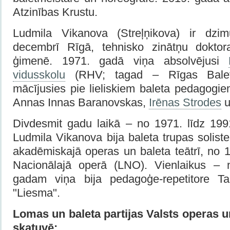
Atzinības Krustu.
Ludmila Vikanova (Streļņikova) ir dzi
decembrī Rīgā, tehnisko zinātņu doktora
ģimenē. 1971. gadā viņa absolvējusi
vidusskolu
(RHV; tagad – Rīgas Baleta
mācījusies pie lieliskiem baleta pedagogi
Annas Innas Baranovskas,
Irēnas Strodes
Divdesmit gadu laikā – no 1971. līdz 19
Ludmila Vikanova bija baleta trupas solist
akadēmiskajā operas un baleta teātrī, no 
Nacionālajā operā (LNO). Vienlaikus – 
gadam viņa bija pedagoģe-repetitore T
"Liesma".
Lomas un baleta partijas Valsts operas u
skatuvē: