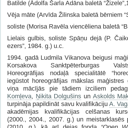
Batilde (Ādolfa Šarla Adāna baletā “Žizele”,1
Vēja māte (Arvīda Žilinska baletā bērniem “Sp
soliste (Morisa Ravēla viencēliena baletā “Bo
Lielais gulbis, soliste Spāņu dejā (P. Čai
ezers”, 1984. g.) u.c.
1994. gadā Ludmila Vikanova beigusi maģi
Korsakova Sanktpēterburgas Valsts
Horeogrāfijas nodaļā specialitātē “horeog
iegūstot horeogrāfijas mākslas maģistres 
viņa mācījās pie tādiem izciliem ped
Komļeva
,
Ņikita Dolgušins
un
Askolds Mak
turpināja papildināt savu kvalifikāciju
A. Va
akadēmijas kvalifikācijas celšanas kur
(2000., 2004., 2007. g.) un meistarklasēs
(2010. g.), kā arī dejas fonda
“Open W