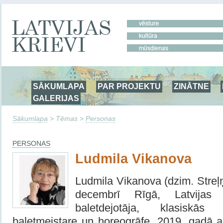
SĀKUMLAPA
PAR PROJEKTU
ZINĀTNE
GALERIJAS
Sākumlapa
> Tēmas >
Personas
PERSONAS
Ludmila Vikanova
Ludmila Vikanova (dzim. Streļ
decembrī Rīgā, Latvijas
baletdejotāja, klasiskā
baletmeistare un horeogrāfe. 2019. gadā a