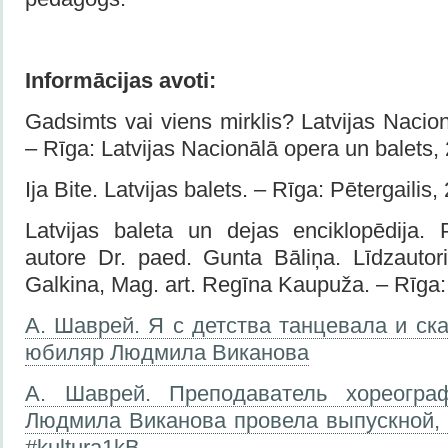
Informācijas avoti:
Gadsimts vai viens mirklis? Latvijas Naci
– Rīga: Latvijas Nacionālā opera un balets,
Ija Bite. Latvijas balets. – Rīga: Pētergailis,
Latvijas baleta un dejas enciklopēdija. 
autore Dr. paed. Gunta Bāliņa. Līdzauto
Galkina, Mag. art. Regīna Kaupuža. – Rīga
А. Шаврей. Я с детства танцевала и ск
юбиляр Людмила Виканова
А. Шаврей. Преподаватель хореогра
Людмила Виканова провела выпускной, 
#kultura1kB