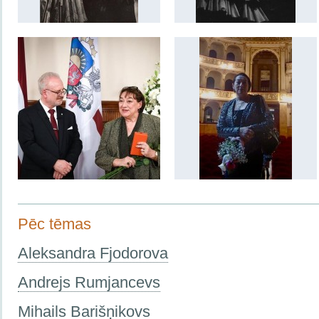
Pēc tēmas
Aleksandra Fjodorova
Andrejs Rumjancevs
Mihails Barišņikovs