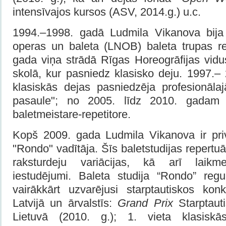
intensīvajos kursos (ASV, 2014.g.) u.c.
1994.–1998. gadā Ludmila Vikanova bija 
operas un baleta (LNOB) baleta trupas re
gada viņa strādā Rīgas Horeogrāfijas vidu
skolā, kur pasniedz klasisko deju. 1997.–
klasiskās dejas pasniedzēja profesionālaj
pasaule"; no 2005. līdz 2010. gadam
baletmeistare-repetitore.
Kopš 2009. gada Ludmila Vikanova ir priv
"Rondo" vadītāja. Šīs baletstudijas repertuā
raksturdeju variācijas, kā arī laikme
iestudējumi. Baleta studija “Rondo” regul
vairākkārt uzvarējusi starptautiskos kon
Latvijā un ārvalstīs:
Grand Prix
Starptaut
Lietuvā (2010. g.); 1. vieta klasiskā