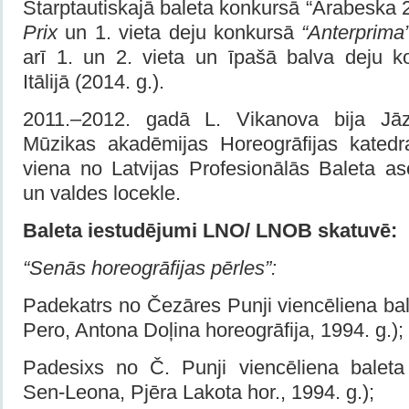
Starptautiskajā baleta konkursā “Arabeska
Prix
un 1. vieta deju konkursā
“Anterprim
arī 1. un 2. vieta un īpašā balva deju 
Itālijā (2014. g.).
2011.–2012. gadā L. Vikanova bija Jāz
Mūzikas akadēmijas Horeogrāfijas katedr
viena no Latvijas Profesionālās Baleta as
un valdes locekle.
Baleta iestudējumi LNO/ LNOB skatuvē:
“Senās horeogrāfijas pērles”:
Padekatrs no Čezāres Punji viencēliena bale
Pero, Antona Doļina horeogrāfija, 1994. g.);
Padesixs no Č. Punji viencēliena baleta 
Sen-Leona, Pjēra Lakota hor., 1994. g.);