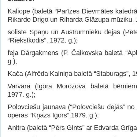
Kaliope (baletā “Parīzes Dievmātes katedrā
Rikardo Drigo un Riharda Glāzupa mūziku, 
soliste Spāņu un Austrumnieku dejās (Pēt
“Riekstkodis”, 1972. g.);
feja Dārgakmens (P. Čaikovska baletā “Apb
g.);
Kača (Alfrēda Kalniņa baletā “Staburags”, 1
Varvara (Igora Morozova baletā bērniem
1977. g.);
Polovciešu jaunava (“Polovciešu dejās” no
operas “Kņazs Igors”,1979. g.);
Anitra (baletā “Pērs Gints” ar Edvarda Grīga