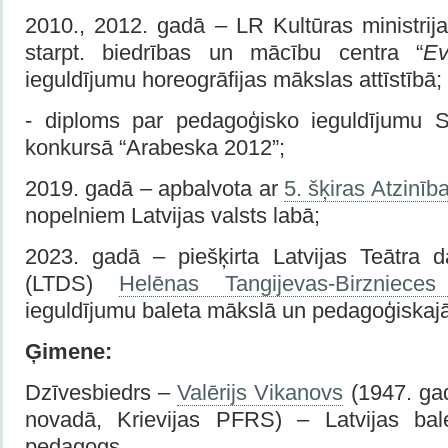
2010., 2012. gadā – LR Kultūras ministrij
starpt. biedrības un mācību centra “
E
ieguldījumu horeogrāfijas mākslas attīstībā;
- diploms par pedagoģisko ieguldījumu St
konkursā “Arabeska 2012”;
2019. gadā – apbalvota ar
5. šķiras Atzinīb
nopelniem Latvijas valsts labā;
2023. gadā – piešķirta Latvijas Teātra d
(LTDS)
Helēnas Tangijevas-Birzniec
ieguldījumu baleta mākslā un pedagoģiskaj
Ģimene:
Dzīvesbiedrs –
Valērijs Vikanovs
(1947. gad
novadā, Krievijas PFRS) – Latvijas bale
pedagogs.