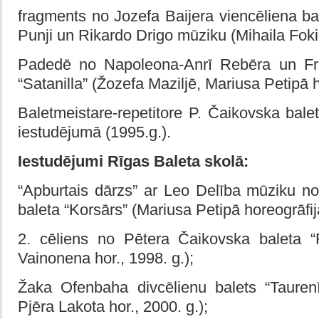
fragments no Jozefa Baijera viencēliena bal
Punji un Rikardo Drigo mūziku (Mihaila Fokin
Padedē no Napoleona-Anrī Rebēra un Fr
“Satanilla” (Žozefa Maziljē, Mariusa Petipā h
Baletmeistare-repetitore P. Čaikovska bale
iestudējumā (1995.g.).
Iestudējumi Rīgas Baleta skolā:
“Apburtais dārzs” ar Leo Delība mūziku n
baleta “Korsārs” (Mariusa Petipā horeogrāfija
2. cēliens no Pētera Čaikovska baleta “Ri
Vainonena hor., 1998. g.);
Žaka Ofenbaha divcēlienu balets “Taurenīt
Pjēra Lakota hor., 2000. g.);