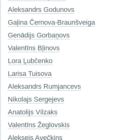
Aleksandrs Godunovs
Gaļina Černova-Braunšveiga
Genādijs Gorbaņovs
Valentīns Bļinovs
Lora Ļubčenko
Larisa Tuisova
Aleksandrs Rumjancevs
Nikolajs Sergejevs
Anatolijs Vilzaks
Valentīns Žeglovskis
Aleksejs Avečkins