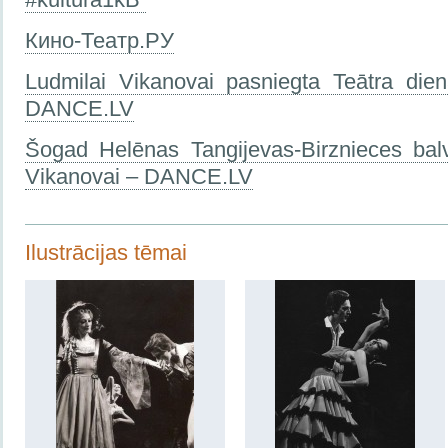
Кино-Театр.РУ
Ludmilai Vikanovai pasniegta Teātra dien
DANCE.LV
Šogad Helēnas Tangijevas-Birznieces balv
Vikanovai – DANCE.LV
Ilustrācijas tēmai