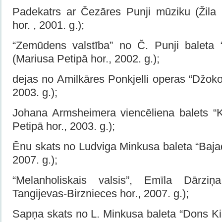
Padekatrs ar Čezāres Punji mūziku (Žila
hor. , 2001. g.);
“Zemūdens valstība” no Č. Punji baleta “Z
(Mariusa Petipā hor., 2002. g.);
dejas no Amilkāres Ponkjelli operas “Džoko
2003. g.);
Johana Armsheimera viencēliena balets “Ka
Petipā hor., 2003. g.);
Ēnu skats no Ludviga Minkusa baleta “Bajad
2007. g.);
“Melanholiskais valsis”, Emīla Dārzi
Tangijevas-Birznieces hor., 2007. g.);
Sapņa skats no L. Minkusa baleta “Dons Kih