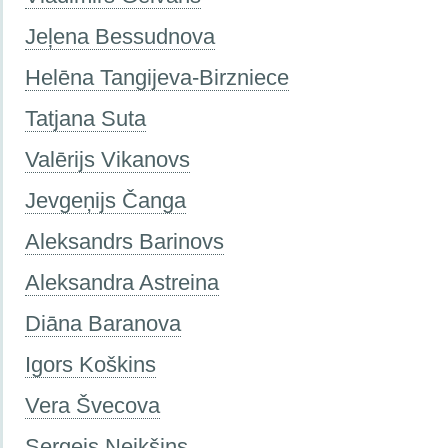
Jeļena Bessudnova
Helēna Tangijeva-Birzniece
Tatjana Suta
Valērijs Vikanovs
Jevgeņijs Čanga
Aleksandrs Barinovs
Aleksandra Astreina
Diāna Baranova
Igors Koškins
Vera Švecova
Sergejs Neikšins