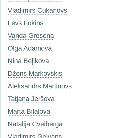
Vladimirs Cukanovs
Ļevs Fokins
Vanda Grosena
Olga Adamova
Ņina Beļikova
Džons Markovskis
Aleksandrs Martinovs
Tatjana Jeršova
Marta Bilalova
Natālija Cveiberga
Vladimirs Gelvans