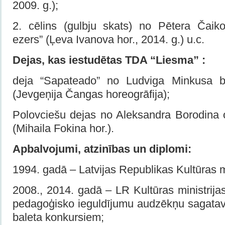
2009. g.);
2. cēlins (gulbju skats) no Pētera Čaik
ezers” (Ļeva Ivanova hor., 2014. g.) u.c.
Dejas, kas iestudētas TDA “Liesma” :
deja “Sapateado” no Ludviga Minkusa b
(Jevgeņija Čangas horeogrāfija);
Polovciešu dejas no Aleksandra Borodina 
(Mihaila Fokina hor.).
Apbalvojumi, atzinības un diplomi:
1994. gadā – Latvijas Republikas Kultūras mi
2008., 2014. gadā – LR Kultūras ministrijas
pedagoģisko ieguldījumu audzēkņu sagatav
baleta konkursiem;