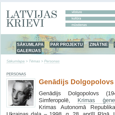
SĀKUMLAPA
PAR PROJEKTU
ZINĀTNE
GALERIJAS
Sākumlapa
> Tēmas >
Personas
PERSONAS
Genādijs Dolgopolovs
Genādijs Dolgopolovs (1
Simferopolē,
Krimas ģener
Krimas Autonomā Republika,
Ukrainas daļa – 1998. g. 28. aprīlī Rīgā, 