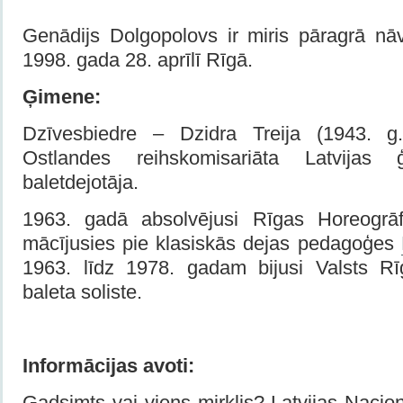
Genādijs Dolgopolovs ir miris pāragrā n
1998. gada 28. aprīlī Rīgā.
Ģimene:
Dzīvesbiedre – Dzidra Treija (1943. g
Ostlandes reihskomisariāta Latvijas 
baletdejotāja.
1963. gadā absolvējusi Rīgas Horeogrāfi
mācījusies pie klasiskās dejas pedagoģes
1963. līdz 1978. gadam bijusi Valsts Rī
baleta soliste.
Informācijas avoti:
Gadsimts vai viens mirklis? Latvijas Naci