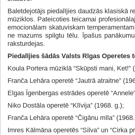
Baletdejotājs piedalījies daudzās klasiskā 
mūziklos. Pateicoties teicamai profesionālaja
emocionālam skatuviskam temperamentam, 
ne mazums spilgtu tēlu. Īpašus panākumus 
raksturdejas.
Piedalījies šādās Valsts Rīgas Operetes t
Koula Portera mūziklā “Skūpsti mani, Ket!” (
Franča Lehāra operetē “Jautrā atraitne” (196
Elgas Īgenbergas estrādes operetē “Annele”
Niko Dostāla operetē “Klīvija” (1968. g.);
Franča Lehāra operetē “Čigānu mīla” (1968.
Imres Kālmāna operetēs “Silva” un “Cirka pr