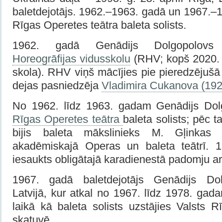
baletdejotājs. 1962.–1963. gadā un 1967.–1
Rīgas Operetes teātra baleta solists.
1962. gadā Genādijs Dolgopolovs
Horeogrāfijas vidusskolu
(RHV; kopš 2020. 
skola). RHV viņš mācījies pie pieredzējuš
dejas pasniedzēja
Vladimira Cukanova (19
No 1962. līdz 1963. gadam Genādijs Dol
Rīgas Operetes teātra
baleta solists; pēc
bijis baleta mākslinieks M. Gļinkas 
akadēmiskajā Operas un baleta teātrī. 1
iesaukts obligātajā karadienestā padomju a
1967. gadā baletdejotājs Genādijs Dol
Latvijā, kur atkal no 1967. līdz 1978. ga
laikā kā baleta solists uzstājies Valsts 
skatuvē.