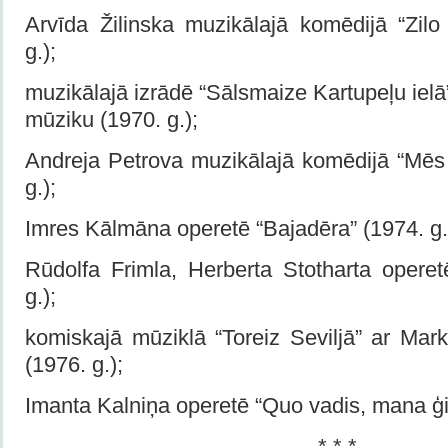
Arvīda Žilinska muzikālajā komēdijā “Zil
g.);
muzikālajā izrādē “Sālsmaize Kartupeļu ie
mūziku (1970. g.);
Andreja Petrova muzikālajā komēdijā “Mēs 
g.);
Imres Kālmāna operetē “Bajadēra” (1974. g.
Rūdolfa Frimla, Herberta Stotharta operet
g.);
komiskajā mūziklā “Toreiz Seviljā” ar Ma
(1976. g.);
Imanta Kalniņa operetē “Quo vadis, mana ģit
* * *