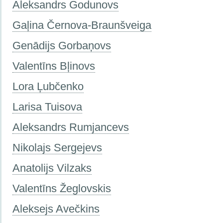
Aleksandrs Godunovs
Gaļina Černova-Braunšveiga
Genādijs Gorbaņovs
Valentīns Bļinovs
Lora Ļubčenko
Larisa Tuisova
Aleksandrs Rumjancevs
Nikolajs Sergejevs
Anatolijs Vilzaks
Valentīns Žeglovskis
Aleksejs Avečkins