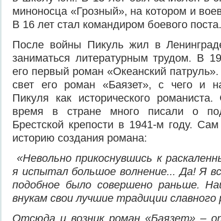
миноносца «Грозный», на котором и вое
В 16 лет стал командиром боевого поста
После войны Пикуль жил в Ленинград
заниматься литературным трудом. В 1
его первый роман «Океанский патруль».
свет его роман «Баязет», с чего и н
Пикуля как исторического романиста.
время в стране много писали о под
Брестской крепости в 1941-м году. Сам
историю создания романа:
«Невольно прикоснувшись к раскаленн
я испытал большое волнение... Да! Я в
подобное было совершено раньше. Н
внукам свои лучшие традиции славного 
Отсюда и возник роман «Баязет» – о