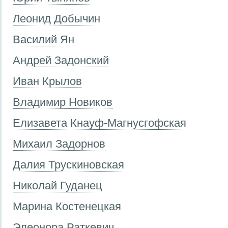
Леонид Добычин
Василий Ян
Андрей Задонский
Иван Крылов
Владимир Новиков
Елизавета Кнауф-Магнусгофская
Михаил Задорнов
Далия Трускиновская
Николай Гуданец
Марина Костенецкая
Элеонора Раткевич