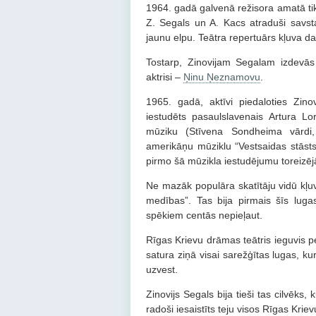
1964. gadā galvenā režisora amatā tik
Z. Segals un A. Kacs atraduši savst
jaunu elpu. Teātra repertuārs kļuva daud
Tostarp, Zinovijam Segalam izdevās 
aktrisi –
Ņinu Ņeznamovu
.
1965. gadā, aktīvi piedaloties Zin
iestudēts pasaulslavenais Artura Lo
mūziku (Stīvena Sondheima vārdi,
amerikāņu mūziklu “Vestsaidas stāsts
pirmo šā mūzikla iestudējumu toreizē
Ne mazāk populāra skatītāju vidū kļu
medības”. Tas bija pirmais šīs lug
spēkiem centās nepieļaut.
Rīgas Krievu drāmas teātris ieguvis p
satura ziņā visai sarežģītas lugas, ku
uzvest.
Zinovijs Segals bija tieši tas cilvēks, 
radoši iesaistīts teju visos Rīgas Kri