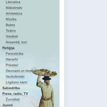
Literatūra
Mākslinieki
Arhitektūra
Mūzika
Balets
Teātris
Vokālisti
Ansambļi, kori
Reliģija
Pareizticība
Hierarhi
Priesteri
Dievnami un klosteri
Vecticībnieki
Lūgšanu nami
Sabiedrība
Prese, radio, TV
Žurnālisti
Juristi