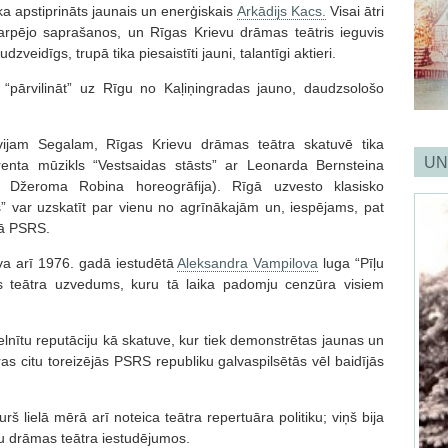
a apstiprināts jaunais un enerģiskais
Arkādijs Kacs.
Visai ātri
arpējo saprašanos, un Rīgas Krievu drāmas teātris ieguvis
zveidīgs, trupā tika piesaistīti jauni, talantīgi aktieri.
“pārvilināt” uz Rīgu no Kaļiņingradas jauno, daudzsološo
ovijam Segalam, Rīgas Krievu drāmas teātra skatuvē tika
UN
renta mūzikls “Vestsaidas stāsts” ar Leonarda Bernsteina
 Džeroma Robina horeogrāfija). Rīgā uzvesto klasisko
” var uzskatīt par vienu no agrīnākajām un, iespējams, pat
jā PSRS.
va arī 1976. gadā iestudētā
Aleksandra Vampilova
luga “Pīļu
as teātra uzvedums, kuru tā laika padomju cenzūra visiem
elnītu reputāciju kā skatuve, kur tiek demonstrētas jaunas un
ras citu toreizējās PSRS republiku galvaspilsētās vēl baidījās
kurš lielā mērā arī noteica teātra repertuāra politiku; viņš bija
evu drāmas teātra iestudējumos.