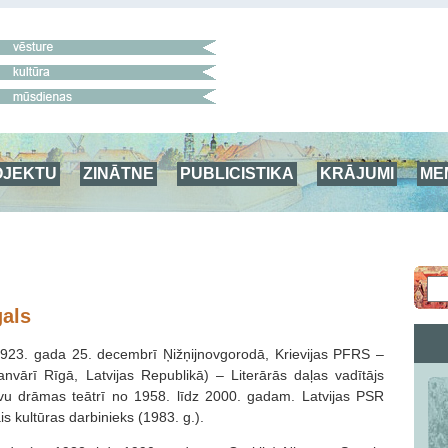
OJEKTU
ZINĀTNE
PUBLICISTIKA
KRĀJUMI
ME
gals
1923. gada 25. decembrī Ņižņijnovgorodā, Krievijas PFRS –
nvārī Rīgā, Latvijas Republikā) – Literārās daļas vadītājs
evu drāmas teātrī no 1958. līdz 2000. gadam. Latvijas PSR
 kultūras darbinieks (1983. g.).