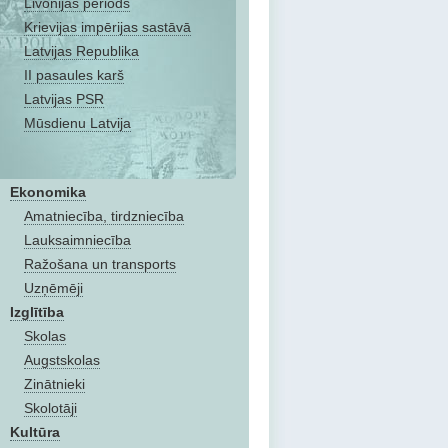
Livonijas periods
Krievijas impērijas sastāvā
Latvijas Republika
II pasaules karš
Latvijas PSR
Mūsdienu Latvija
Ekonomika
Amatniecība, tirdzniecība
Lauksaimniecība
Ražošana un transports
Uzņēmēji
Izglītība
Skolas
Augstskolas
Zinātnieki
Skolotāji
Kultūra