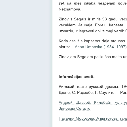
žēl, ka mēs pilnībā nespējām novēr
Ņeznamova.
Zinovijs Segals ir miris 93 gadu ve
vecākiem Jaunajā Ebreju kapsētā. 
uzvārdu, ir iegravēti divi zīmīgi vār
Kādā citā šīs kapsētas daļā atdusas 
aktrise –
Anna Umanska (1934–1997)
Zinovijam Segalam palikušas meita u
Informācijas avoti:
Рижский театр русской драмы. 194
Дзене, С. Радзобе, Г. Саулите. – Риг
Андрей Шаврей. Килобайт культу
Зиновию Сегалю
Наталия Морозова. А вы готовы тан