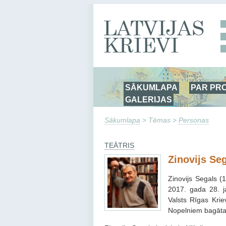
SĀKUMLAPA
PAR PR
GALERIJAS
Sākumlapa
> Tēmas >
Personas
TEĀTRIS
Zinovijs Se
Zinovijs Segals (
2017. gada 28. ja
Valsts Rīgas Kri
Nopelniem bagātais