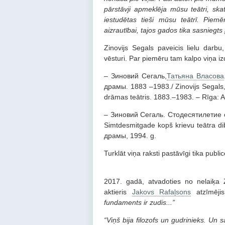
pārstāvji apmeklēja mūsu teātri, ska
iestudētas tieši mūsu teātrī. Piem
aizrautībai, tajos gados tika sasniegts
Zinovijs Segals paveicis lielu darb
vēsturi. Par piemēru tam kalpo viņa iz
– Зиновий Сегаль,
Татьяна Власова
драмы. 1883 –1983./ Zinovijs Segals, 
drāmas teātris. 1883.–1983. – Rīga: A
– Зиновий Сегаль. Стодесятилетие со
Simtdesmitgade kopš krievu teātra d
драмы, 1994. g.
Turklāt viņa raksti pastāvīgi tika pub
2017. gadā, atvadoties no nelaiķa 
aktieris
Jakovs Rafaļsons
atzīmēji
fundaments ir zudis...”
“Viņš bija filozofs un gudrinieks. Un s