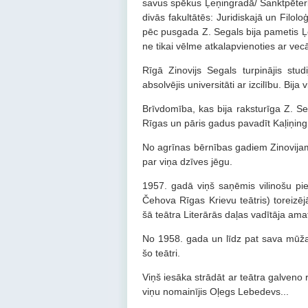
savus spēkus Ļeņingradā/ Sanktpēterbu
divās fakultātēs: Juridiskajā un Filol
pēc pusgada Z. Segals bija pametis Ļ
ne tikai vēlme atkalapvienoties ar vec
Rīgā Zinovijs Segals turpinājis studi
absolvējis universitāti ar izcilību. Bi
Brīvdomība, kas bija raksturīga Z. Se
Rīgas un pāris gadus pavadīt Kaļiņin
No agrīnas bērnības gadiem Zinovijam 
par viņa dzīves jēgu.
1957. gadā viņš saņēmis vilinošu pi
Čehova Rīgas Krievu teātris) toreizē
šā teātra Literārās daļas vadītāja am
No 1958. gada un līdz pat sava mūža b
šo teātri.
Viņš iesāka strādāt ar teātra galveno
viņu nomainījis Oļegs Lebedevs...