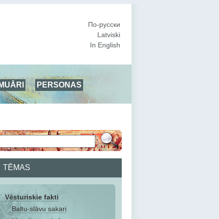
По-русски
Latviski
In English
MUĀRI
PERSONAS
TĒMAS
Vēsturiskie fakti
Baltu-slāvu sakari