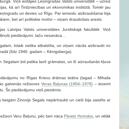
rgā. Viņš iestājies Ļeņingradas Valsts universitātē – uzreiz
oģijas, kā arī Tirdzniecības un ekonomikas institūtā. Tomēr jau
eņingradu un devies uz Rīgu. Par iemeslu aizbraukšanai bija
ākiem, bet arī politiskie motīvi – viņam draudošais arests.
jas Latvijas Valsts universitātes Juridiskajā fakultātē. Viņš
ja vilinoši piedāvājumi, taču nesanāca…
galam, tolaik netika atbalstīta, un viņam nācās aizbraukt no
gradā (līdz 1946. gadam – Kēnigsberga).
Segalam ļoti patika lasīt grāmatas, un šī aizraušanās kļuva
edāvājumu no Rīgas Krievu drāmas teātra (tagad – Mihaila
jās galvenās režisores
Veras Baļunas (1904–1978)
– ieņemt
atu. Šo piedāvājumu viņš pieņēmis.
eigām Zinovijs Segals nepārtraukti un cieši bija saistīts ar
 režisori Veru Baļunu, pēc tam nāca
Pāvels Homskis
, un vēlāk