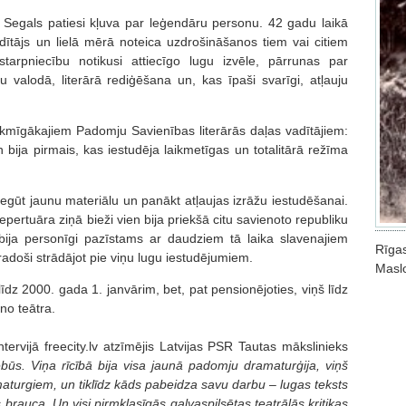
 Segals patiesi kļuva par leģendāru personu. 42 gadu laikā
adītājs un lielā mērā noteica uzdrošināšanos tiem vai citiem
tarpniecību notikusi attiecīgo lugu izvēle, pārrunas par
u valodā, literārā rediģēšana un, kas īpaši svarīgi, atļauju
ekmīgākajiem Padomju Savienības literārās daļas vadītājiem:
 bija pirmais, kas iestudēja laikmetīgas un totalitārā režīma
a iegūt jaunu materiālu un panākt atļaujas izrāžu iestudēšanai.
pertuāra ziņā bieži vien bija priekšā citu savienoto republiku
 bija personīgi pazīstams ar daudziem tā laika slavenajiem
Rīga
radoši strādājot pie viņu lugu iestudējumiem.
Masl
ī līdz 2000. gada 1. janvārim, bet, pat pensionējoties, viņš līdz
o teātra.
ntervijā freecity.lv atzīmējis Latvijas PSR Tautas mākslinieks
būs. Viņa rīcībā bija visa jaunā padomju dramaturģija, viņš
maturgiem, un tiklīdz kāds pabeidza savu darbu – lugas teksts
brauca. Un visi pirmklasīgās galvaspilsētas teatrālās kritikas