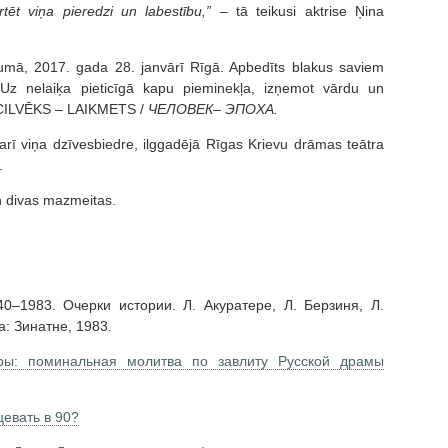
tēt viņa pieredzi un labestību,” –
tā teikusi aktrise Ņina
cumā, 2017. gada 28. janvārī Rīgā. Apbedīts blakus saviem
Uz nelaiķa pieticīgā kapu pieminekļa, izņemot vārdu un
di: CILVĒKS – LAIKMETS /
ЧЕЛОВЕК– ЭПОХА.
arī viņa dzīvesbiedre, ilggadējā Rīgas Krievu drāmas teātra
.
n divas mazmeitas.
0–1983. Очерки истории. Л. Акуратере, Л. Берзиня, Л.
а: Зинатне, 1983.
ры: поминальная молитва по завлиту Русской драмы
цевать в 90?