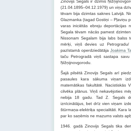
Zinovijs Segals ir dzimis Ņižņijnovg
(21.04.1895–04.12.1979) un viņa dzī
tēvam bija dzimtas saknes Latvijā. Ni
Glazmanka (tagad Gostiņi – Pļaviņu pi
varas iniciētās ebreju deportācijas 
Segala tēvam nācās pamest dzimteni. 
Nissonam Segalam bija labs balss tem
mērķi, viņš devies uz Petrogradu/
pazīstamā operdziedātāja
Joakima Ta
taču Petrogradā viņš sastapa savu
Ņižņijnovgorodu.
Šajā pilsētā Zinovijs Segals arī pied
pasaules kara sākuma viņam izdev
matemātikas fakultātē. Nacistiskās 
cilvēka plānus. Viņš nekavējoties mēģ
nebija 18 gadu. Tad Z. Segals de
iznīcinātājus, bet drīz vien viņam i
štūrmaņa-elektriķa specialitāti. Kara l
par ko saņēmis ne mazums valsts ap
1946. gadā Zinovijs Segals tika dem