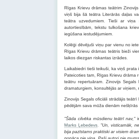
Rīgas Krievu drāmas teātrim Zinovijs
viņš bija šā teātra Literārās daļas v
teātra uzvedumiem. Tieši ar viņa s
autortiesībām, tekstu tulkošana kriev
iegūšana iestudējumiem.
Kolēģi dēvējuši viņu par vienu no iet
Rīgas Krievu drāmas teātris bieži vien
laikos diezgan riskantas izrādes.
Laikabiedri tieši teikuši, ka viņš prat
Pateicoties tam, Rīgas Krievu drāma re
teātru repertuāram. Zinovijs Segals
dramaturgiem, konsultējās ar viņiem, 
Zinovijs Segals oficiāli strādājis teātr
pēdējām sava mūža dienām nešķīrās n
"Šāda cilvēka mūsdienu teātrī nav,"
i
Marks Ļebedevs
.
"Un, visticamāk, ne
bija pazīstams praktiski ar visiem dra
nonāca pie viņa. Paši autori pie mums 