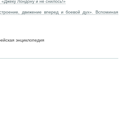
 «Джеку Лондону и не снилось!»
троение, движение вперед и боевой дух». Вспоминая
рейская энциклопедия