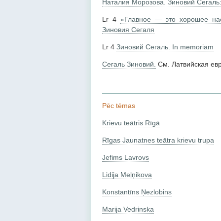
Наталия Морозова. Зиновий Сегаль:
Lr 4
«Главное — это хорошее нас
Зиновия Сегаля
Lr 4
Зиновий Сегаль. In memoriam
Сегаль Зиновий.
См. Латвийская ев
Pēc tēmas
Krievu teātris Rīgā
Rīgas Jaunatnes teātra krievu trupa
Jefims Lavrovs
Lidija Meļņikova
Konstantīns Ņezlobins
Marija Vedrinska