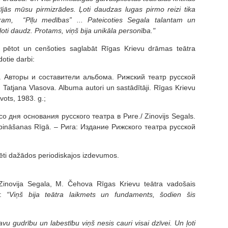
tījās mūsu pirmizrādes. Ļoti daudzas lugas pirmo reizi tika
ēram, “Pīļu medības” ... Pateicoties Segala talantam un
 ļoti daudz. Protams, viņš bija unikāla personība."
u, pētot un cenšoties saglabāt Rīgas Krievu drāmas teātra
dotie darbi:
. Авторы и составители альбома. Рижский театр русской
Tatjana Vlasova. Albuma autori un sastādītāji. Rīgas Krievu
vots, 1983. g.;
 дня основания русского театра в Риге./ Zinovijs Segals.
ibināšanas Rīgā. – Рига: Издание Рижского театра русской
licēti dažādos periodiskajos izdevumos.
Zinovija Segala, M. Čehova Rīgas Krievu teātra vadošais
s:
“Viņš bija teātra laikmets un fundaments, šodien šis
avu gudrību un labestību viņš nesis cauri visai dzīvei. Un ļoti