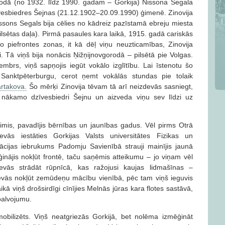
orodā (no 1932. līdz 1990. gadam – Gorkija) Nissona Segala
vesbiedres Šejnas (21.12.1902–20.09.1990) ģimenē. Zinovija
ssons Segals bija cēlies no kādreiz pazīstamā ebreju miesta
lsētas daļa). Pirmā pasaules kara laikā, 1915. gadā cariskās
no piefrontes zonas, it kā dēļ viņu neuzticamības, Zinovija
Tā viņš bija nonācis Ņižņijnovgorodā – pilsētā pie Volgas.
brs, viņš sapņojis iegūt vokālo izglītību. Lai īstenotu šo
 Sanktpēterburgu, cerot ņemt vokālās stundas pie tolaik
rtakova.
Šo mērķi Zinovija tēvam tā arī neizdevās sasniegt,
 nākamo dzīvesbiedri Šejnu un aizveda viņu sev līdzi uz
zimis, pavadījis bērnības un jaunības gadus. Vēl pirms Otrā
ās iestāties Gorkijas Valsts universitātes Fizikas un
Vācijas iebrukums Padomju Savienībā strauji mainījis jaunā
inājis nokļūt frontē, taču saņēmis atteikumu – jo viņam vēl
vās strādāt rūpnīcā, kas ražojusi kaujas lidmašīnas –
zdevās nokļūt zemūdeņu mācību vienībā, pēc tam viņš ieguvis
aikā viņš drošsirdīgi cīnījies Melnās jūras kara flotes sastāvā,
balvojumu.
obilizēts. Viņš neatgriezās Gorkijā, bet nolēma izmēģināt