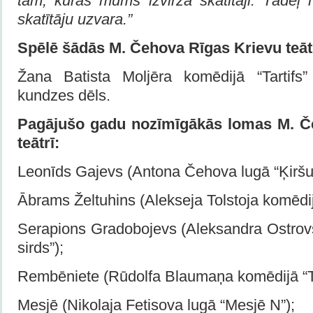
tām, kuras mums izvirza skatītāji. Tādēļ 
skatītāju uzvara.”
Spēlē
šādās
M. Čehova Rīgas Krievu teāt
Žana Batista Moljēra komēdijā “Tartifs
kundzes dēls.
Pagājušo gadu nozīmīgākās lomas M. Č
teātrī:
Leonīds Gajevs (Antona Čehova lugā “Ķiršu 
Ābrams Želtuhins (Alekseja Tolstoja komēdij
Serapions Gradobojevs (Aleksandra Ostrov
sirds”);
Rembēniete (Rūdolfa Blaumaņa komēdijā “Tr
Mesjē (Nikolaja Fetisova lugā “Mesjē N”);