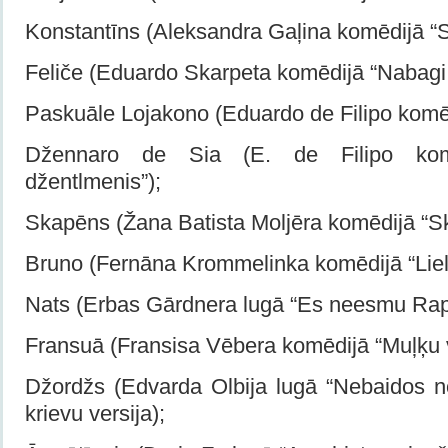
Konstantīns (Aleksandra Gaļina komēdijā “Si
Feliče (Eduardo Skarpeta komēdijā “Nabagi a
Paskuāle Lojakono (Eduardo de Filipo komēd
Džennaro de Sia (E. de Filipo kom
džentlmenis”);
Skapēns (Žana Batista Moljēra komēdijā “S
Bruno (Fernāna Krommelinka komēdijā “Lieli
Nats (Erbas Gārdnera lugā “Es neesmu Rap
Fransuā (Fransisa Vēbera komēdijā “Muļķu 
Džordžs (Edvarda Olbija lugā “Nebaidos no
krievu versija);