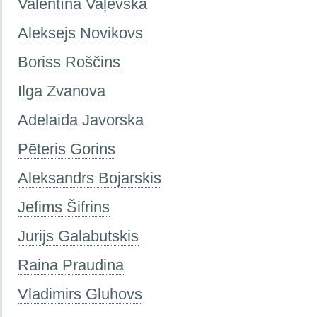
Valentīna Vaļevska
Aleksejs Novikovs
Boriss Roščins
Ilga Zvanova
Adelaida Javorska
Pēteris Gorins
Aleksandrs Bojarskis
Jefims Šifrins
Jurijs Galabutskis
Raina Praudina
Vladimirs Gluhovs