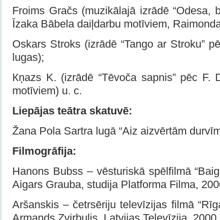
Froims Gračs (muzikālajā izrādē “Odesa, bu
Īzaka Bābela daiļdarbu motīviem, Raimonda
Oskars Stroks (izrādē “Tango ar Stroku” p
lugas);
Кņazs K. (izrādē “Tēvoča sapnis” pēc F. 
motīviem) u. c.
Liepājas teātra skatuvē:
Žana Pola Sartra lugā “Aiz aizvērtām durvīm
Filmogrāfija:
Hanons Bubss – vēsturiskā spēlfilmā “Baig
Aigars Grauba, studija Platforma Filma, 2000
Aršanskis – četrsēriju televīzijas filmā “Rī
Armands Zvirbulis, Latvijas Televīzija, 2000. 