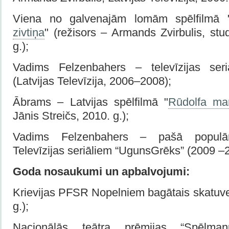
Viena no galvenajām lomām spēlfilmā 
zivtiņa
" (režisors – Armands Zvirbulis, stud
g.);
Vadims Felzenbahers – televīzijas ser
(Latvijas Televīzija, 2006–2008);
Ābrams – Latvijas spēlfilmā "
Rūdolfa ma
Jānis Streičs, 2010. g.);
Vadims Felzenbahers – pašā populār
Televīzijas seriāliem “UgunsGrēks” (2009 –2
Goda nosaukumi un apbalvojumi:
Krievijas PFSR Nopelniem bagātais skatuve
g.);
Nacionālās teātra prēmijas “Spēlmaņ