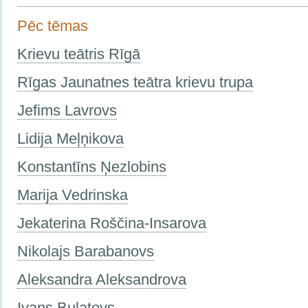
Pēc tēmas
Krievu teātris Rīgā
Rīgas Jaunatnes teātra krievu trupa
Jefims Lavrovs
Lidija Meļņikova
Konstantīns Ņezlobins
Marija Vedrinska
Jekaterina Roščina-Insarova
Nikolajs Barabanovs
Aleksandra Aleksandrova
Ivans Bulatovs