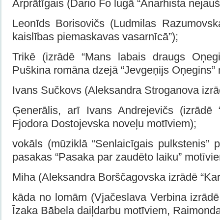
Ārprātīgais (Dario Fo lugā “Anarhista nejauš
Leonīds Borisovičs (Ludmilas Razumovsk
kaislības piemaskavas vasarnīcā”);
Trikē (izrādē “Mans labais draugs Oņeg
Puškina romāna dzejā “Jevgeņijs Oņegins” 
Ivans Sučkovs (Aleksandra Stroganova izrā
Ģenerālis, arī Ivans Andrejevičs (izrādē 
Fjodora Dostojevska noveļu motīviem);
vokāls (mūziklā “Senlaicīgais pulkstenis”
pasakas “Pasaka par zaudēto laiku” motīvi
Miha (Aleksandra Borščagovska izrādē “Kara
kāda no lomām (Vjačeslava Verbina izrādē 
Īzaka Bābela daiļdarbu motīviem, Raimonda