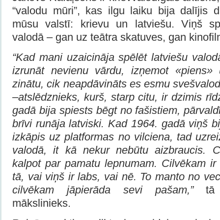
“valodu mūri”, kas ilgu laiku bija dalījis 
mūsu valstī: krievu un latviešu. Viņš sp
valodā – gan uz teātra skatuves, gan kinofi
“Kad mani uzaicināja spēlēt latviešu valod
izrunāt nevienu vārdu, izņemot «piens»
zinātu, cik neapdāvināts es esmu svešvalo
–atslēdznieks, kurš, starp citu, ir dzimis rīd
gadā bija spiests bēgt no fašistiem, pārval
brīvi runāja latviski. Kad 1964. gadā viņš bi
izkāpis uz platformas no vilciena, tad uzre
valodā, it kā nekur nebūtu aizbraucis. C
kalpot par pamatu lepnumam. Cilvēkam ir t
tā, vai viņš ir labs, vai nē. To manto no ve
cilvēkam jāpierāda sevi pašam,”
tā
mākslinieks.