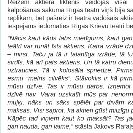
Reizēm aktiera liktenis veidojas visai 
kalpošanas sākumā Rīgas teātrī viņš bija 
replikām, bet pašreiz ir teātra vadošais akti
iespējams iedomāties Rīgas Krievu teātri be
“Nācis kaut kāds labs mierīgums, kaut ga
teātrī var runāt īsts aktieris. Katra izrāde d
– mirst. Taču ja tā ir talantīga izrāde, tā tu
sirdīs, kā arī pats aktieris. Un tā katru die
uztraucies. Tā ir kolosāla spriedze. Pirm
esmu “melns cilvēks”. Stāvoklis ir kā pirms
mūsu dzīve. Tas ir mūsu darbs. Izņemot
dzīvē nav. Varat uzskatīt mūs par nenormā
muļķi, nāks un sāks spēlēt par divām 
maksas. Visi saprot, ka aktieri gūst milzīgu
Kāpēc tad viņiem kaut ko maksāt? Tas ja
gan nauda, gan laime,”
stāsta Jakovs Rafaļ