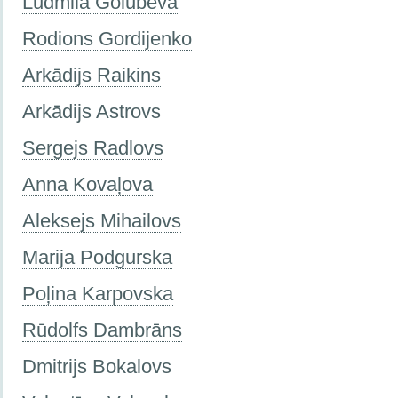
Ludmila Golubeva
Rodions Gordijenko
Arkādijs Raikins
Arkādijs Astrovs
Sergejs Radlovs
Anna Kovaļova
Aleksejs Mihailovs
Marija Podgurska
Poļina Karpovska
Rūdolfs Dambrāns
Dmitrijs Bokalovs