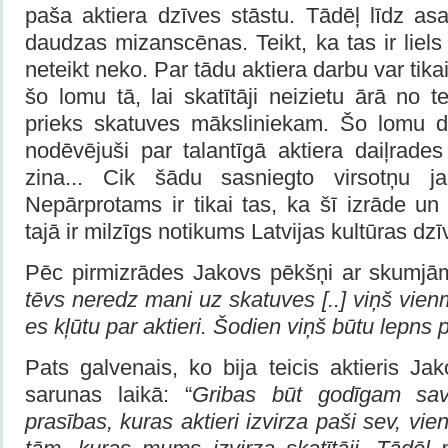
paša aktiera dzīves stāstu. Tādēļ līdz as
daudzas mizanscēnas. Teikt, ka tas ir lie
neteikt neko. Par tādu aktiera darbu var tika
šo lomu tā, lai skatītāji neizietu ārā no t
prieks skatuves māksliniekam. Šo lomu dau
nodēvējuši par talantīgā aktiera daiļrades 
zina... Cik šādu sasniegto virsotņu jau
Nepārprotams ir tikai tas, ka šī izrāde u
tajā ir milzīgs notikums Latvijas kultūras dzī
Pēc pirmizrādes Jakovs pēkšņi ar skumjām 
tēvs neredz mani uz skatuves [..] viņš vienmē
es kļūtu par aktieri. Šodien viņš būtu lepns p
Pats galvenais, ko bija teicis aktieris J
sarunas laikā: “
Gribas būt godīgam sav
prasības, kuras aktieri izvirza paši sev, vi