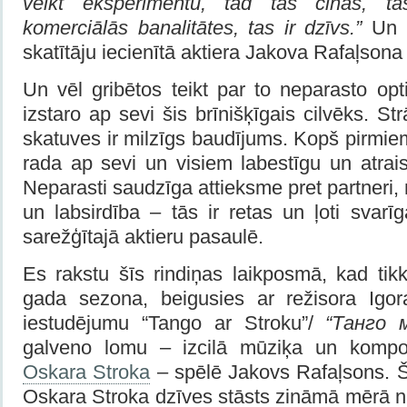
veikt eksperimentu, tad tas cīnās, ta
komerciālās banalitātes, tas ir dzīvs.”
Un 
skatītāju iecienītā aktiera Jakova Rafaļsona
Un vēl gribētos teikt par to neparasto op
izstaro ap sevi šis brīnišķīgais cilvēks. S
skatuves ir milzīgs baudījums. Kopš pirmi
rada ap sevi un visiem labestīgu un atrai
Neparasti saudzīga attieksme pret partner
un labsirdība – tās ir retas un ļoti svarī
sarežģītajā aktieru pasaulē.
Es rakstu šīs rindiņas laikposmā, kad tik
gada sezona, beigusies ar režisora Igo
iestudējumu “Tango ar Stroku”/
“Танго 
galveno lomu – izcilā mūziķa un kompon
Oskara Stroka
– spēlē Jakovs Rafaļsons. Š
Oskara Stroka dzīves stāsts zināmā mērā n