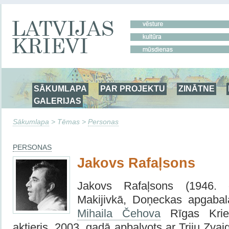
SĀKUMLAPA
PAR PROJEKTU
ZINĀTNE
GALERIJAS
Sākumlapa
> Tēmas >
Personas
PERSONAS
Jakovs Rafaļsons
Jakovs Rafaļsons (1946.
Makijivkā, Doņeckas apgaba
Mihaila Čehova
Rīgas Kriev
aktieris. 2003. gadā apbalvots ar Triju Zva