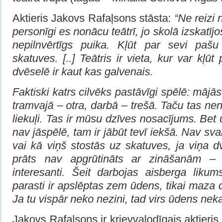
Aktieris Jakovs Rafaļsons stāsta:
“Ne reizi 
personīgi es nonācu teātrī, jo skolā izskatījo
nepilnvērtīgs puika. Kļūt par sevi pašu
skatuves. [..] Teātris ir vieta, kur var kļūt
dvēselē ir kaut kas galvenais.
Faktiski katrs cilvēks pastāvīgi spēlē: māj
tramvajā – otra, darbā – trešā. Taču tas 
liekuļi. Tas ir mūsu dzīves nosacījums. Bet 
nav jāspēlē, tam ir jābūt tevī iekšā. Nav svar
vai kā viņš stostās uz skatuves, ja viņa dv
prāts nav apgrūtināts ar zināšanām – 
interesanti. Šeit darbojas aisberga likum
parasti ir apslēptas zem ūdens, tikai maza 
Ja tu vispār neko nezini, tad virs ūdens ne
Jakovs Rafaļsons ir krievvalodīgais aktieris