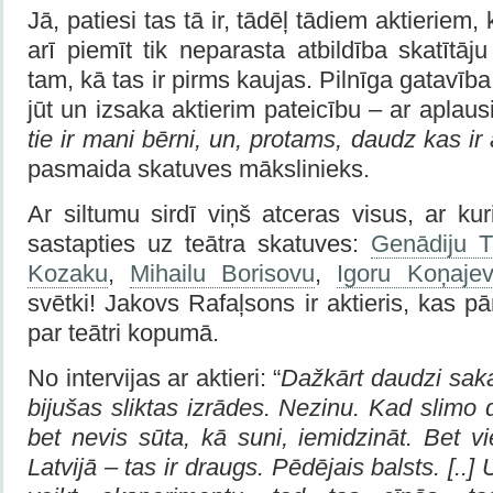
Jā, patiesi tas tā ir, tādēļ tādiem aktieriem
arī piemīt tik neparasta atbildība skatītāj
tam, kā tas ir pirms kaujas. Pilnīga gatavība.
jūt un izsaka aktierim pateicību – ar aplau
tie ir mani bērni, un, protams, daudz kas ir 
pasmaida skatuves mākslinieks.
Ar siltumu sirdī viņš atceras visus, ar ku
sastapties uz teātra skatuves:
Genādiju T
Kozaku
,
Mihailu Borisovu
,
Igoru Koņaje
svētki! Jakovs Rafaļsons ir aktieris, kas pār
par teātri kopumā.
No intervijas ar aktieri: “
Dažkārt daudzi sak
bijušas sliktas izrādes. Nezinu. Kad slimo 
bet nevis sūta, kā suni, iemidzināt. Bet vi
Latvijā – tas ir draugs. Pēdējais balsts. [..]