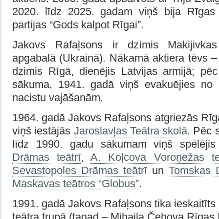
2020. līdz 2025. gadam viņš bija Rīga
partijas “Gods kalpot Rīgai”.
Jakovs Rafaļsons ir dzimis Makijivkas
apgabalā (Ukrainā). Nākamā aktiera tēvs –
dzimis Rīgā, dienējis Latvijas armijā; pē
sākuma, 1941. gadā viņš evakuējies no R
nacistu vajāšanām.
1964. gadā Jakovs Rafaļsons atgriezās Rīg
viņš iestājās
Jaroslavļas Teātra skolā
. Pēc 
līdz 1990. gadu sākumam viņš spēlēji
Drāmas teātrī
,
A. Koļcova Voroņežas te
Sevastopoles Drāmas teātrī
un
Tomskas D
Maskavas teātros “Globus”
.
1991. gadā Jakovs Rafaļsons tika ieskaitīt
teātra trupā (tagad – Mihaila Čehova Rīgas K