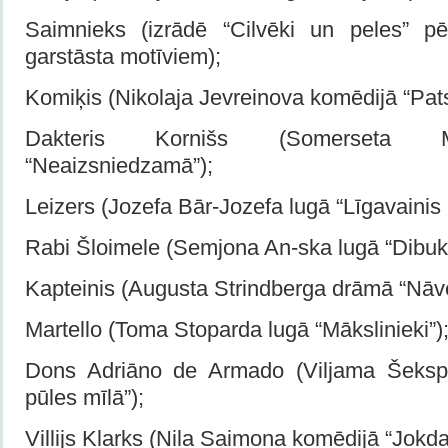
Saimnieks (izrādē “Cilvēki un peles” 
garstāsta motīviem);
Komiķis (Nikolaja Jevreinova komēdijā “Pats
Dakteris Kornišs (Somerseta 
“Neaizsniedzamā”);
Leizers (Jozefa Bār-Jozefa lugā “Līgavainis
Rabi Šloimele (Semjona An-ska lugā “Dibuk
Kapteinis (Augusta Strindberga drāmā “Nāv
Martello (Toma Stoparda lugā “Mākslinieki”)
Dons Adriāno de Armado (Viljama Šekspī
pūles mīlā”);
Villijs Klarks (Nila Saimona komēdijā “Jokdar