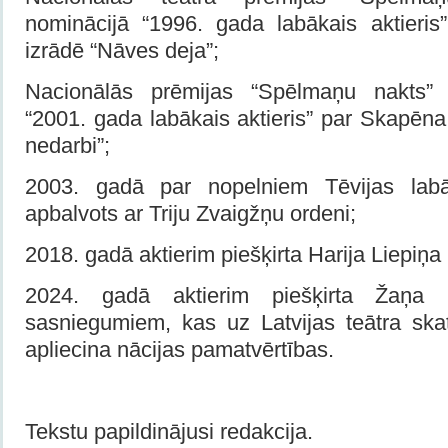
nominācijā “1996. gada labākais aktieri
izrādē “Nāves deja”;
Nacionālās prēmijas “Spēlmaņu nakts” 
“2001. gada labākais aktieris” par Skapēn
nedarbi”;
2003. gadā par nopelniem Tēvijas lab
apbalvots ar Triju Zvaigžņu ordeni;
2018. gadā aktierim piešķirta Harija Liepiņa
2024. gadā aktierim piešķirta Žaņa 
sasniegumiem, kas uz Latvijas teātra ska
apliecina nācijas pamatvērtības.
Tekstu papildinājusi redakcija.