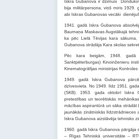
Iskra Gubanova ir dzimusi Dondukovs
bija militārpersona, viņš miris 1929.
abi Iskras Gubanovas vecāki dienējuš
1941. gadā Iskra Gubanova absolvēju
Baumaņa Maskavas Augstākajā tehnisk
ka pēc Lielā Tēvijas kara sākuma,
Gubanova strādāja Kara skolas sekre
Pēc kara beigām, 1948. gadā 
Sanktpēterburgas) Kinoinženieru ins
Kinematogrāfijas ministrijas Kontrol
1949. gadā Iskra Gubanova pārcēl
dzīvesvieta. No 1949. līdz 1951. gada
(SKB). 1953. gada oktobrī Iskra Gu
pretestības un teorētiskās mehānika
mācības aspirantūrā un sāka strādāt
jaunākās zinātniskās līdzstrādnieces 
Iskra Gubanova aizstāvēja tehnisko zi
1960. gadā Iskra Gubanova pārgāja st
– Rīgas Tehniskā universitāte – RTU