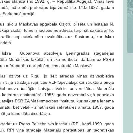
kas staņicā (no 1992. g. – Republika Adgeja). Viņas tēvs
 gadā; māte pēc profesijas bija žurnāliste. Līdz 1927. gadam
i Sarkanajā armijā.
si skolu Maskavas apgabala Ozjoru pilsētā un iestājās N.
ajā skolā. Tomēr mācības neizdevās turpināt sakarā ar to,
 radās nepieciešamība evakuēties uz Kostromu, kur Iskra
tariātā.
Iskra Gubanova absolvēja Ļeņingradas (tagadējās
titūta Mehānikas fakultāti un tika norīkota darbam uz PSRS
es un mēraparātu darbnīcām, kas atradās Maskavā.
ās dzīvot uz Rīgu, jo šeit atradās viņas dzīvesbiedra
m viņa strādāja rūpnīcas VEF Speciālajā konstruktoru birojā
banova iestājās Latvijas Valsts universitātes Materiālu
s katedras aspirantūrā. 1956. gada novembrī viņā pabeidza
 Latvijas PSR ZA Mašīnmācības institūtā, kur sākumā ieņēma
amatu, bet vēlāk - zinātniskās sekretāres amatu. 1957. gadā
nātņu kandidāta disertāciju.
rādāt uz Rīgas Politehnisko institūtu (RPI, kopš 1990. gada
). RPI viņa strādāja Materiālu pretestības un teorētiskās