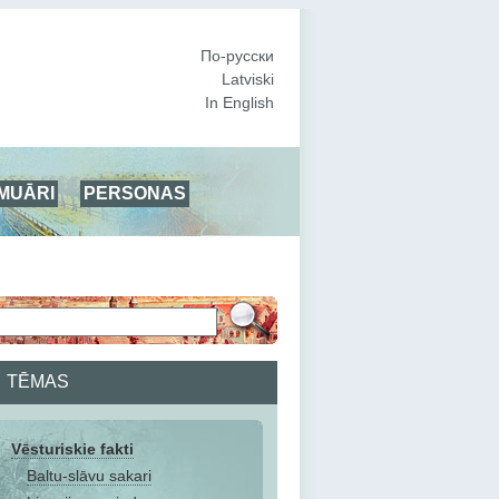
По-русски
Latviski
In English
MUĀRI
PERSONAS
TĒMAS
Vēsturiskie fakti
Baltu-slāvu sakari