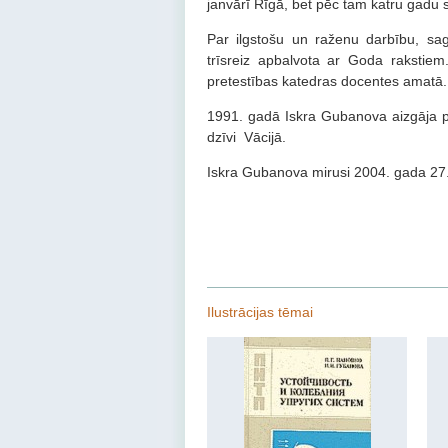
janvārī Rīgā, bet pēc tam katru gadu 
Par ilgstošu un raženu darbību, sag
trīsreiz apbalvota ar Goda rakstiem
pretestības katedras docentes amatā
1991. gadā Iskra Gubanova aizgāja p
dzīvi Vācijā.
Iskra Gubanova mirusi 2004. gada 27
Ilustrācijas tēmai