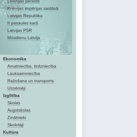
Livonijas periods
Krievijas impērijas sastāvā
Latvijas Republika
II pasaules karš
Latvijas PSR
Mūsdienu Latvija
Ekonomika
Amatniecība, tirdzniecība
Lauksaimniecība
Ražošana un transports
Uzņēmēji
Izglītība
Skolas
Augstskolas
Zinātnieki
Skolotāji
Kultūra