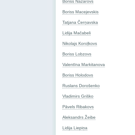
Boriss Nazarovs
Boriss Macejevskis
Tatjana Čerņavska
Lidija Mačabeli
Nikolajs Koroļkovs
Boriss Lobzovs
Valentīna Markitanova
Boriss Holodovs
Ruslans Dorošenko
Vladimirs Griško
Pāvels Ribakovs
Aleksandrs Žeibe
Lidija Liepiņa