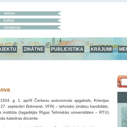
OJEKTU
ZINĀTNE
PUBLICISTIKA
KRĀJUMI
ME
nova
1924. g. 1. aprīlī Čerkesu autonomais apgabals, Krievijas
27. septenbrī Brēmenē, VFR) – tehnisko zinātņu kandidāte,
ā institūta (tagadējās Rīgas Tehniskās universitātes – RTU)
nās katedras docente.