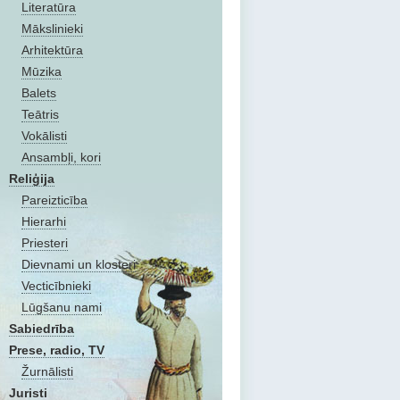
Literatūra
Mākslinieki
Arhitektūra
Mūzika
Balets
Teātris
Vokālisti
Ansambļi, kori
Reliģija
Pareizticība
Hierarhi
Priesteri
Dievnami un klosteri
Vecticībnieki
Lūgšanu nami
Sabiedrība
Prese, radio, TV
Žurnālisti
Juristi