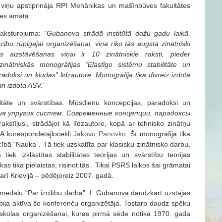
viņu apstiprināja RPI Mehānikas un mašīnbūves fakultātes
tes amatā.
aksturojuma:
“Gubanova
strādā institūtā dažu gadu laikā.
cību rūpīgajai organizēšanai, viņa rīko tās augstā zinātniski
jas aizstāvēšanas viņai ir 10 zinātniskie raksti, pieder
zinātniskās monogrāfijas “Elastīgo sistēmu stabilitāte un
adoksi un kļūdas” līdzautore. Monogrāfija tika divreiz izdota
un izdota ASV.”
litāte un svārstības. Mūsdienu koncepcijas, paradoksi un
я упругих систем. Современные концепции, парадоксы
kstījusi, strādājot kā līdzautore, kopā ar tehnisko zinātņu
ZA korespondētājlocekli
Jakovu Panovko
. Šī monogrāfija tika
bā “Nauka”. Tā tiek uzskatīta par klasisku zinātnisko darbu,
ek izklāstītas stabilitātes teorijas un svārstību teorijas
s tika pielaistas, risinot tās. Tikai PSRS laikos šai grāmatai
ta arī Krievijā – pēdējoreiz 2007. gadā.
edaļu “Par izcilību darbā”. I. Gubanova daudzkārt uzstājās
bija aktīva šo konferenču organizētāja. Tostarp daudz spēku
u skolas organizēšanai, kuras pirmā sēde notika 1970. gada