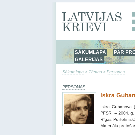
SĀKUMLAPA
PAR PR
GALERIJAS
Sākumlapa
> Tēmas >
Personas
PERSONAS
Iskra Guba
Iskra Gubanova (
PFSR – 2004. g. 
Rīgas Politehnisk
Materiālu pretoša