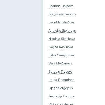
Leonīds Osipovs
Staņislavs Ivanovs
Leonīds Ļihačovs
Anatolijs Stoļarovs
Nikolajs Skačkovs
Gaļina Kašļinska
Lidija Semjonova
Vera Molčanova
Sergejs Trusovs
Iraīda Romadāne
Oļegs Sergejevs
Jevgeņijs Deruns
Viktors Fastrickis