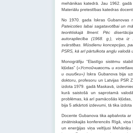
mehānikas katedrā. Jau 1962. gadā 
Materiālu pretestības katedras docen
No 1970. gada Iskras Gubanovas r
Pateicoties labai sagatavotībai un mā
teorētiskajā līmenī. Pēc disertāci
autorapliecība
(1968.
g.
),
viņa iz 
svārstības. Mūsdienu koncepcijas, par
PSRS, kā arī pārtulkota angļu valodā 
Monogrāfiju “Elastīgo sistēmu stabi
kļūdas” (
«Устойчивость и колебани
и ошибки»
)
Iskra Gubanova bija uzra
doktoru, profesoru un Latvijas PSR 
izdota 1979. gadā Maskavā, izdevniecī
kurā saistošā un saprotamā valodā ti
problēmas, kā arī pamācošās kļūdas, ka
bija 5 atkārtoti izdevumi, tā tika izdo
Docente Gubanova tika apbalvota ar m
zinātniskajās konferencēs Rīgā, viņa 
un enerģijas viņa veltījusi Mehāniķ