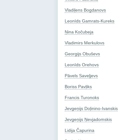
Vladiļens Bogdanovs
Leonīds Gamrats-Kureks
Ņina Kočubeja
Vladimirs Merkulovs
Georgijs Obuševs
Leonīds Orehovs
Pāvels Saveļjevs
Boriss Pavļiks
Francis Turonoks
Jevgeņijs Doļinino-Ivanskis
Jevgeņijs Ņevjadomskis
Lidija Čapurina