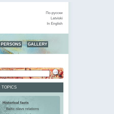
По-русски
Latviski
In English
PERSONS
GALLERY
TOPICS
Historical facts
Baltic-slavs relations