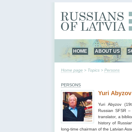
HOME
ABOUT US
S
Home page
> Topics >
Persons
PERSONS
Yuri Abyzov
Yuri Abyzov (19
Russian SFSR – 2
translator, a bibli
history of Russia
long-time chairman of the Latvian Asso