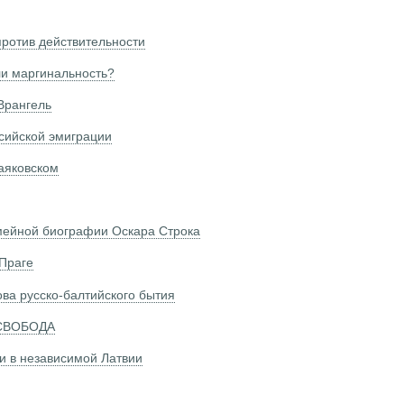
против действительности
и маргинальность?
Врангель
сийской эмиграции
аяковском
мейной биографии Оскара Строка
 Праге
ва русско-балтийского бытия
 СВОБОДА
и в независимой Латвии