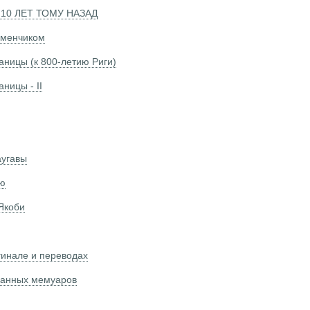
 10 ЛЕТ ТОМУ НАЗАД
именчиком
аницы (к 800-летию Риги)
ницы - II
аугавы
ию
Якоби
гинале и переводах
санных мемуаров