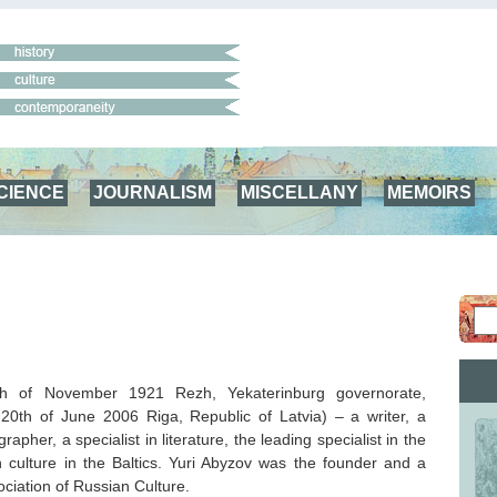
CIENCE
JOURNALISM
MISCELLANY
MEMOIRS
th of November 1921 Rezh, Yekaterinburg governorate,
0th of June 2006 Riga, Republic of Latvia) – a writer, a
ographer, a specialist in literature, the leading specialist in the
n culture in the Baltics. Yuri Abyzov was the founder and a
ciation of Russian Culture.