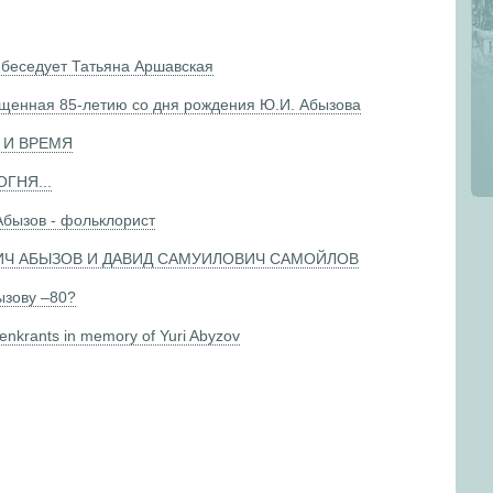
еседует Татьяна Аршавская
ященная 85-летию со дня рождения Ю.И. Абызова
К И ВРЕМЯ
ОГНЯ...
бызов - фольклорист
ВИЧ АБЫЗОВ И ДАВИД САМУИЛОВИЧ САМОЙЛОВ
ызову –80?
enkrants in memory of Yuri Abyzov