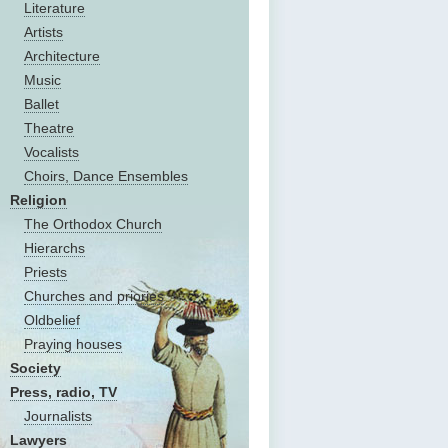
Literature
Artists
Architecture
Music
Ballet
Theatre
Vocalists
Choirs, Dance Ensembles
Religion
The Оrthodox Church
Hierarchs
Priests
Churches and priories
Oldbelief
Praying houses
Society
Press, radio, TV
Journalists
Lawyers