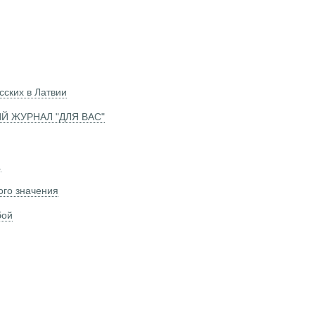
сских в Латвии
Й ЖУРНАЛ "ДЛЯ ВАС"
.
ого значения
бой