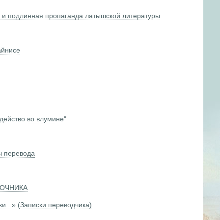
 и подлинная пропаганда латышской литературы
айнисе
ейство во влумине"
ы перевода
РОЧНИКА
...» (Записки переводчика)