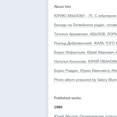
About him:
ЮРИЮ АБЫЗОВУ - 75. С юбиляром б
Беседа на Латвийском радио, посв
Татьяна Аршавская. АБЫЗОВ, ЛОР
Роальд Добровенский. ЖАЛЬ ТОГО 
Борис Инфантьев. Юрий Иванович А
Наталья Кононова. ЮРИЙ ИВАНО
Борис Равдин. Юрию Ивановичу Аб
Photo albom prepared by Valery Blum
Published works:
1980
Юрий Абызов. Окаменевшие атлеты