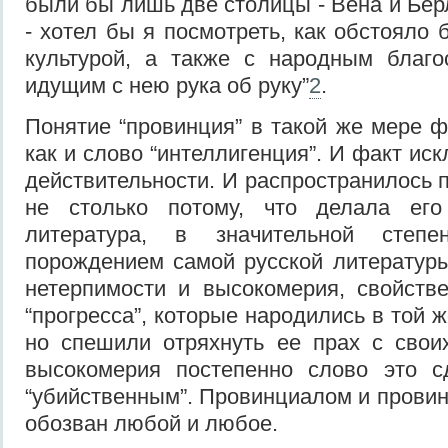
были бы лишь две столицы - Вена и Бер
- хотел бы я посмотреть, как обстояло
культурой, а также с народным благо
идущим с нею рука об руку”
2
.
Понятие “провинция” в такой же мере ф
как и слово “интеллигенция”. И факт ис
действительности. И распространилось 
не столько потому, что делала его
литература, в значительной сте
порождением самой русской литератур
нетерпимости и высокомерия, свойств
“прогресса”, которые народились в той 
но спешили отряхнуть ее прах с свои
высокомерия постепенно слово это с
“убийственным”. Провинциалом и прови
обозван любой и любое.