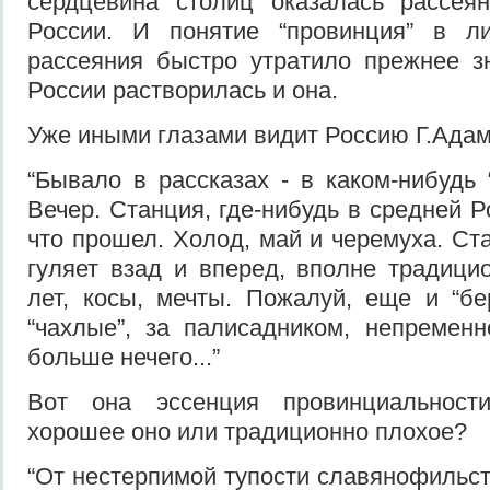
сердцевина столиц оказалась рассея
России. И понятие “провинция” в ли
рассеяния быстро утратило прежнее з
России растворилась и она.
Уже иными глазами видит Россию Г.Адам
“Бывало в рассказах - в каком-нибудь 
Вечер. Станция, где-нибудь в средней Р
что прошел. Холод, май и черемуха. С
гуляет взад и вперед, вполне традици
лет, косы, мечты. Пожалуй, еще и “бе
“чахлые”, за палисадником, непремен
больше нечего...”
Вот она эссенция провинциальности
хорошее оно или традиционно плохое?
“От нестерпимой тупости славянофильст