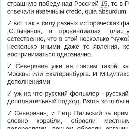
страшную победу над Россией”
15
, то в 
отвечали извечным credo, quia absurdum.
И вот так в силу разных исторических фа
Ю.Тынянов, в провинциалах “пласту
естественно, что в этой несколько “чужо
несколько иными даже те явления, 
восприниматься однозначно.
И Северянин уже не совсем такой, ка
Москвы или Екатеринбурга. И М.Булгако
дополнениями.
И уж на что русский фольклор - русский
дополнительный подход. Взять хотя бы 
И Северянин, и Петр Пильский за врем
словно корабли, обросли местн
водорослями, причем обросли органич