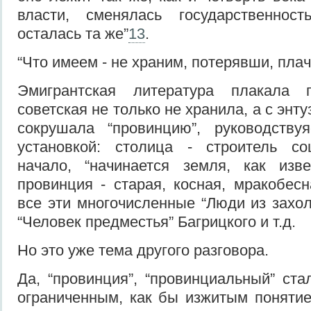
власти, сменялась государственнос
осталась та же”
13
.
“Что имеем - не храним, потерявши, пла
Эмигрантская литература плакала 
советская не только не хранила, а с энт
сокрушала “провинцию”, руководствуя
установкой: столица - строитель со
начало, “начинается земля, как изве
провинция - старая, косная, мракобес
все эти многочисленные “Люди из захо
“Человек предместья” Багрицкого и т.д.
Но это уже тема другого разговора.
Да, “провинция”, “провинциальный” ста
ограниченным, как бы изжитым поняти