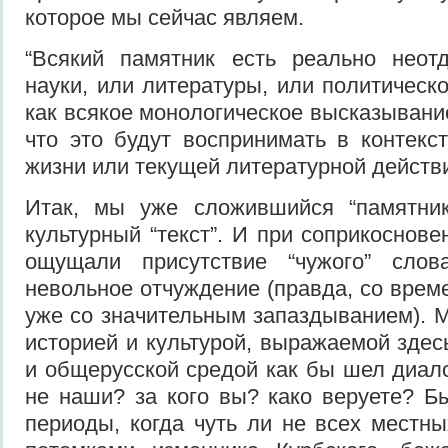
которое мы сейчас являем.
“Всякий памятник есть реально неот
науки, или литературы, или политическ
как всякое монологическое высказывание
что это будут воспринимать в контекс
жизни или текущей литературной действ
Итак, мы уже сложившийся “памятник”
культурный “текст”. И при соприкоснов
ощущали присутствие “чужого” слов
невольное отчуждение (правда, со врем
уже со значительным запаздыванием). 
историей и культурой, выражаемой здес
и общерусской средой как бы шел диало
не наши? за кого вы? како веруете? Б
периоды, когда чуть ли не всех местны