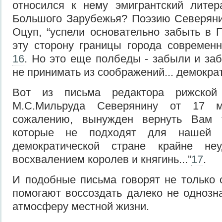
относился к нему эмигрантский литер
Большого Зарубежья? Поэзию Северяни
Оцуп, “успели основательно забыть в 
эту сторону границы города современн
16
. Но это еще полбеды - забыли и за
не принимать из соображений... демокра
Вот из письма редактора рижской 
М.С.Мильруда Северянину от 17 ма
сожалению, вынужден вернуть Вам 
которые не подходят для нашей 
демократической стране крайне неу
восхвалением королев и княгинь...”
17
.
И подобные письма говорят не только 
помогают воссоздать далеко не однозн
атмосферу местной жизни.