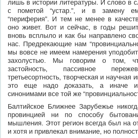
лишь в истории литературы. И слово в 
с пометой “устар.”, и в замену е
“периферия”. И тем не менее в качеств
оно живет. Вот и сейчас, в годы реши
вновь всплыло и как бы направлено св
нас. Предрекающие нам “провинциальнос
мы вовсе не имеем намерения уподобит
захолустью. Мы говорим о том, ч
застойность, пассивное переже
третьесортность, творческая и научная 
это еще надо доказать, а иначе 
синонимами все той же “провинциальност
Балтийское Ближнее Зарубежье никогд
провинцией ни по способу бытован
мышления. Этот регион всегда был на о
и хотя и привлекал внимание, но полнос