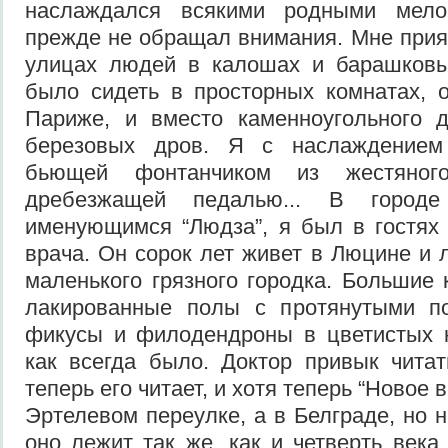
наслаждался всякими родными мело
прежде не обращал внимания. Мне прия
улицах людей в калошах и барашковы
было сидеть в просторных комнатах, 
Париже, и вместо каменноугольного
березовых дров. Я с наслаждением
бьющей фонтанчиком из жестяног
дребезжащей педалью... В городе
именующимся “Людза”, я был в гостях 
врача. Он сорок лет живет в Люцине и 
маленького грязного городка. Большие
лакированные полы с протянутыми п
фикусы и филодендроны в цветистых ко
как всегда было. Доктор привык чита
теперь его читает, и хотя теперь “Новое 
Эртелевом переулке, а в Белграде, но 
оно лежит так же, как и четверть века