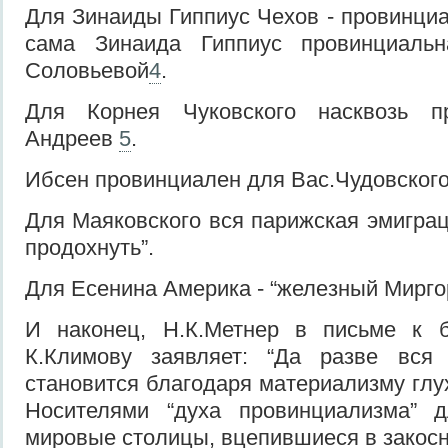
Для Зинаиды Гиппиус Чехов - провинци
сама Зинаида Гиппиус провинциаль
Соловьевой
4
.
Для Корнея Чуковского насквозь п
Андреев
5
.
Ибсен провинциален для Вас.Чудовског
Для Маяковского вся парижская эмиграц
продохнуть”.
Для Есенина Америка - “железный Мирго
И наконец, Н.К.Метнер в письме к 
К.Климову заявляет: “Да разве вся
становится благодаря материализму глу
Носителями “духа провинциализма” 
мировые столицы, вцепившиеся в закосн