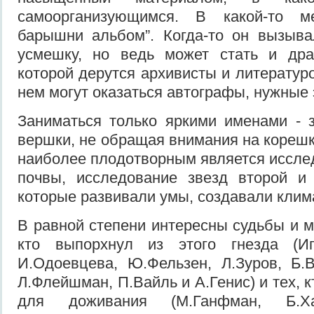
самоорганизующимся. В какой-то м
барышни альбом”. Когда-то он вызыва
усмешку, но ведь может стать и драг
которой дерутся архивисты и литератур
нем могут оказаться автографы, нужные 
Заниматься только яркими именами - з
вершки, не обращая внимания на корешк
наиболее плодотворным является иссле
почвы, исследование звезд второй и 
которые развивали умы, создавали клим
В равной степени интересны судьбы и м
кто выпорхнул из этого гнезда (Иг
И.Одоевцева, Ю.Фельзен, Л.Зуров, Б.В
Л.Флейшман, П.Вайль и A.Генис) и тех, к
для доживания (М.Ганфман, Б.Хар