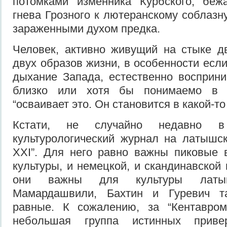
потомками изменника Курбского, беж
гнева Грозного к лютеранскому соблазну
зараженными духом предка.
Человек, активно живущий на стыке д
двух образов жизни, в особенности есл
дыхание Запада, естественно восприни
близко или хотя бы понимаемо в 
“осваивает это. Он становится в какой-т
Кстати, не случайно недавно в
культурологический журнал на латышс
XXI”. Для него равно важны пиковые 
культуры, и немецкой, и скандинавской 
они важны для культуры латы
Мамардашвили, Бахтин и Гуревич т
равные. К сожалению, за “Кентавро
небольшая группа истинных приве