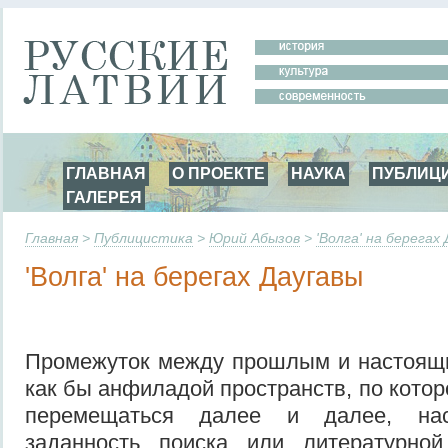
ГЛАВНАЯ
О ПРОЕКТЕ
НАУКА
ПУБЛИЦ
ГАЛЕРЕЯ
Главная
>
Публицистика
>
Юрий Абызов
>
'Волга' на берегах
'Волга' на берегах Даугавы
Промежуток между прошлым и настоящи
как бы анфиладой пространств, по кото
перемещаться далее и далее, нас
заданность поиска или литературно