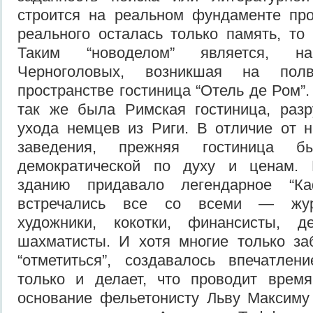
строится на реальном фундаменте про
реального осталась только память, то 
Таким “новоделом” является, 
Черноголовых, возникшая на полв
пространстве гостиница “Отель де Ром”.
так же была Римская гостиница, раз
ухода немцев из Риги. В отличие от 
заведения, прежняя гостиница бы
демократической по духу и ценам. 
зданию придавало легендарное “К
встречались все со всеми — журн
художники, кокотки, финансисты, 
шахматисты. И хотя многие только за
“отметиться”, создавалось впечатлен
только и делает, что проводит врем
основание фельетонисту Льву Максиму