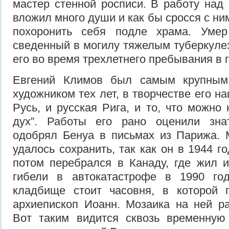
мастер стенной росписи. В работу над
вложил много души и как бы сросся с н
похоронить себя подле храма. Умер
сведенный в могилу тяжелым туберкулез
его во время трехлетнего пребывания в 
Евгений Климов был самым крупным
художником тех лет, в творчестве его н
Русь, и русская Рига, и то, что можно 
дух”. Работы его рано оценили знат
одобрял Бенуа в письмах из Парижа. 
удалось сохранить, так как он в 1944 го
потом перебрался в Канаду, где жил 
гибели в автокатастрофе в 1990 го
кладбище стоит часовня, в которой 
архиепископ Иоанн. Мозаика на ней р
Вот таким видится сквозь временную