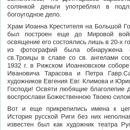
солянкой деньги употреблял в под
богоугодное дело.
Храм Иоанна Крестителя на Большой Го
был построен еще до Мировой вой
освящение его состоялись лишь в 20-х го
из фотографий была обнаружена на
св.Троицы в славе со св. ангелами со
1932 г. в Рижском Иоанновском собор
Ивановича Тарасова и Петра Гавр.Са
художников Евгения Евг. Климова и Юрия
Господи! Освяти любящие благолепие д
воспрослави Божественною Твоею силою
Вот и еще прикрепились имена к цеп
История русской Риги без них неполн
известен был как художник театра Ру