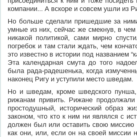
присоединиться к ним и тоже посидеть 
компании... А вскоре и совсем ушли из Ри
Но больше сделали пришедшие за ними
умные из них, сейчас же смекнув, в чем
никакой политикой, сами мирно спуст
погребок и там стали ждать, чем кончат
это известно в истории под названием “
Эта календарная смута до того надое
была рада-радешенька, когда измученн
наконец Ригу и уступили место шведам.
Но и шведам, кроме шведского пунша,
рижанам привить. Рижане продолжали 
простодушный, исторический образ жи
законом, что кто к ним ни являлся с ис
должен был или оставить свою миссию 
как они, или, если он на своей миссии 