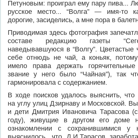
Петуновым: проиграл ему пару пива... Л
русское место... “Волга” — имя-то ка
дорогие, засиделись, а мне пора в балетн
Приводимая здесь фотография запечатл
составе редакцию газеты “Се
наведывавшуюся в “Волгу”. Цветастые 
себе отнюдь не чай, а коньяк, потом
имело права держать горячительные
звание у него было “Чайная”), так ч
гармонировала с содержанием.
В ходе поисков удалось выяснить, что 
на углу улиц Дзирнаву и Московской. В
и дети Дмитрия Ивановича Тарасова (
году), живущие в другом его доме 
ознакомлении с сохранившимися у 
выяснилось, что Д.И.Тарасов заработ