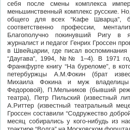
себя после смены комплекса импер
меньшинственный комплекс русские. Но,
общего для всех “Кафе Шварца”, 
соответственно профессии, ментали
Благополучно покинувший Ригу в 
журналист и педагог Генрих Гроссен пр
в Швейцарии, где писал воспоминания 
“Даугава”, 1994, №№ 1–4). В 1971 го
Франкфурте книгу “На буреломе”, в кот
петербуржцы А.М.Фокин (брат извес
Михаила Фокина и муж владелицы
Федоровой), П.Мельников (бывший реж
театра), Петр Пильский (известный лит
А.Риттер (известный театральный мец
Гроссен составили “Содружество доброй
месяц собирались у кого-нибудь из на
трактире “Волга” на Московском форшта