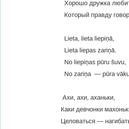
Хорошо дружкa любит
Который правду говори
Lieta, lieta liepiņā,
Lieta liepas zariņā.
No liepiņas pūru šuvu,
No zariņa — pūra vāku
Ахи, ахи, аханьки,
Каки девчонки махоньки
Целоваться — нагибатьс