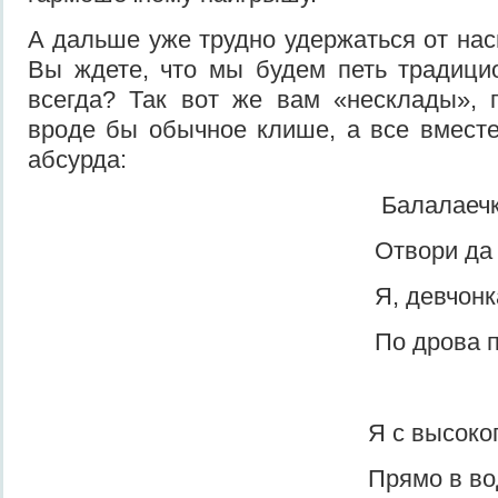
А дальше уже трудно удержаться от нас
Вы жде­те, что мы будем петь традицио
всегда? Так вот же вам «несклады», 
вроде бы обычное клише, а все вме­ст
абсурда:
Балалаечка игр
Отвори да затв
Я, девчонка, под
По дрова поеха
Я с высокого за
Прямо в воду уп