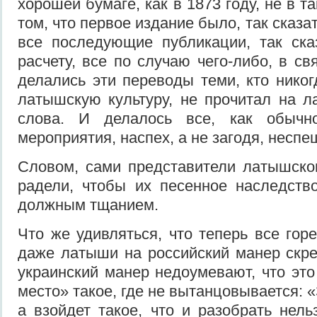
хорошей бу­маге, как в 1873 году, не в т
том, что первое из­дание было, так сказ
все последующие публика­ции, так ск
расче­ту, все по случаю чего-либо, в св
делались эти пере­воды теми, кто никог
латышскую культуру, не про­читал на 
слова. И делалось все, как обычно
мероприятия, наспех, а не загодя, неспе
Словом, сами представители ла­тышско
радели, чтобы их песенное наследств
должным тщанием.
Что же удивляться, что теперь все гор
даже латы­ши на российский манер скре
украинский манер не­доумевают, что это
место» такое, где не вытанцо­вывается: 
а взойдет такое, что и разобрать нель­