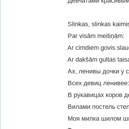
Девчатами красивыми
Slinkas, slinkas kaimiņm
Par visām meitiņām:
Ar cimdiem govis slauc
Ar dakšām gultas taisa
Ах, ленивы дочки у сос
Всех девиц ленивее
В рукавицах коров доя
Вилами постель стелю
Моя милка шилом шил