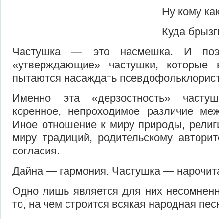
Ну кому какое д
Куда брызги поле
Частушка — это насмешка. И по­э
«утверждающие» частушки, которые 
пытаются насаждать псевдофольк­лорис
Именно эта «дерзостность» частуш
коренное, непрохо­димое различие ме
Иное отношение к миру природы, религ
миру тра­диций, родительскому авторит
согласия.
Дайна — гармония. Частушка — нарочит
Одно лишь является для них не­сомнен
то, на чем строится всякая народная пес