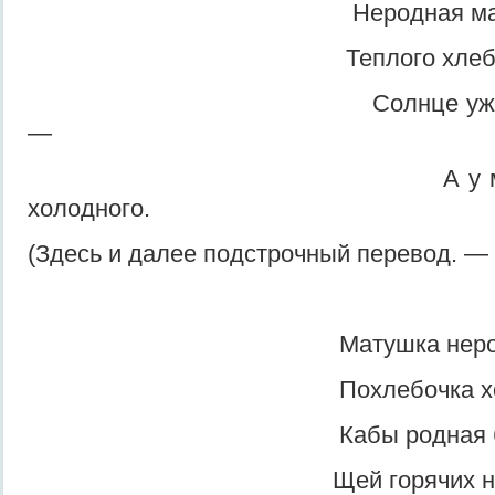
Неродная мать обе
Теплого хлеба к о
Солнце уже к вечер
—
А у меня ни теп
холодного.
(Здесь и далее подстрочный перевод. —
Матушка неродн
Похлебочка холод
Кабы родная бы
Щей горячих нали