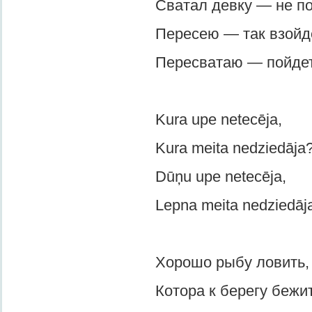
Сватал девку — не пош
Пересею — так взойде
Пересватаю — пойдет
Kura upe netecēja,
Kura meita nedziedāja
Dūņu upe netecēja,
Lepna meita nedziedāja
Хорошо рыбу ловить,
Котора к берегу бежит