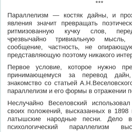
***
Параллелизм — костяк дайны, и про
явления значит превращать поэтическ
ритмизованную кучку слов, пере
чрезвычайно тривиальную мысль, 
сообщение, частность, не опирающу
представляющую поэтому никакого инте
Первое условие, которое нужно пре
принимающе­муся за перевод дайн
знакомство со статьей А.Н.Веселовског
парал­лелизм и его формы в отражении п
Неслучайно Веселовский использо­ва
своих положе­ний, высказанных в 1898 г
латышские народные песни. Дело 
психологи­ческий параллелизм выс