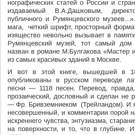
нографических статей о России и стра
издаваемый В.А.Дашковым, директо
публичного и Румянцевского музеев...»
мага, четкий шрифт, просторный форма
изящество невольно вызывает в памят
Румянцевский музей, тот самый дом
назван в романе М.Булгакова «Ма­стер 
из самых красивых зданий в Москве.
И вот в этой книге, вышедшей в 18
опубликованы в русском переводе ла
песни — 1118 песен. Перевод, правда,
прозаиче­ский, дословный и сделан не 
— Фр. Бривземниеком (Трейландом). И я
несовершенный, и комментарии порой н
ис­креннего чувства, энтузиазма, старани
на поверхно­сти, и то, что в глубине.