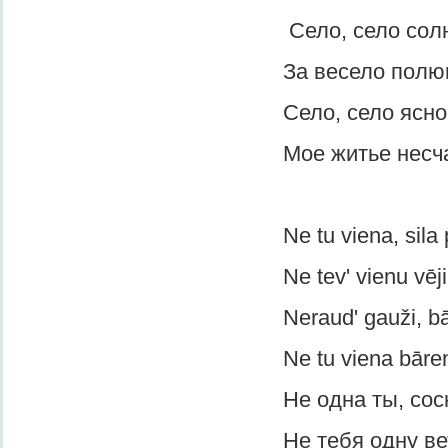
Село, село солны
За весело полюшк
Село, село ясное
Мое житье несчастн
Ne tu viena, sila pri
Ne tev' vienu vējiņš p
Neraud' gauži, bāren
Ne tu viena bārenīt
Не одна ты, сосна, в
Не тебя одну ветер к