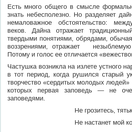
Есть много общего в смысле фор­мальн
знать не­бесполезно. Но разделяет дай
немаловажное обстоятельство: межд
веков. Дайна отражает традиционны
твердыми понятиями, обряда­ми, обыча
воз­зрениями, отражает незыблемую
Потому и голос ее отличается «вежество
Частушка возникла на излете уст­ного на
в тот период, когда рушился старый у
творчество «сердитых молодых людей» 
которых первая заповедь — не очен
заповедями.
Не грозитесь, тятька с 
Не настанет мой кон