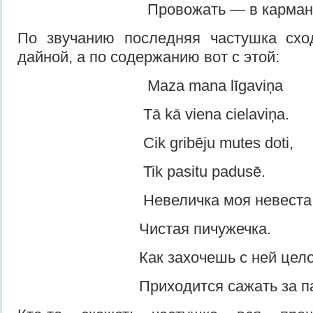
Провожать — в карман са
По звучанию последняя частушка сх
дайной, а по содержанию вот с этой:
Maza mana līgaviņa
Tā kā viena cielaviņa.
Cik gribēju mutes doti,
Tik pasitu padusē.
Невеличка моя невеста
Чистая пичужечка.
Как захочешь с ней целова
Приходится сажать за паз