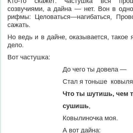
Кто-то скажет: частушка вся про
созвучиями, а дай­на — нет. Вон в одн
рифмы: Целоваться—нагибать­ся, Про
сажать.
Но ведь и в дайне, оказывается, такое
дело.
Вот частушка:
До чего ты довела —
Стал я тоньше ковыля
Что ты шутишь, чем т
сушишь
,
Ковылиночка моя.
А вот дайна: