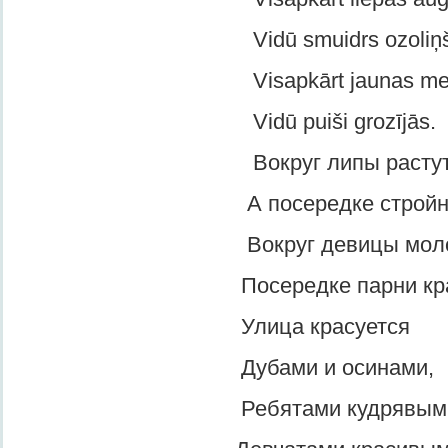
Vidū smuidrs ozoliņš
Visapkārt jaunas meit
Vidū puiši grozījās.
Вокруг липы растут
А посередке стройный 
Вокруг девицы молод
Посередке парни красу
Улица красуется
Дубами и осинами,
Ребятами кудрявыми