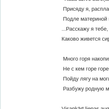
Присяду я, расплакав
Подле материной мог
...Расскажу я тебе, пл
Каково живется сиро
Много горя накопил
Не с кем горе горева
Пойду лягу на могил
Разбужу родную мат
Visapkārt liepas auga