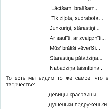
Lācīšam, bralīšam...
Tik ziļota, sudrabota…
Junkuriņi, stārastiņi...
Ar saulīti, ar zvaigznīti...
Mūs' brāliši vēverīši...
Starastiņa pātadziņa...
Nabadziņa taisnībiņa...
То есть мы видим то же самое, что в
творчестве:
Девицы-красавицы,
Душеньки-подруженьки..