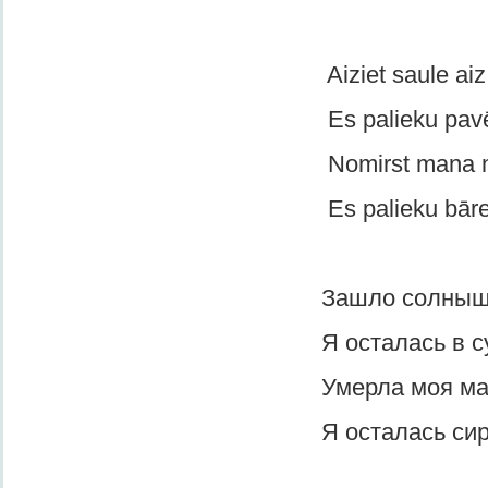
Aiziet saule aiz kok
Es palieku pavēn
Nomirst mana māmul
Es palieku bārenīt
Зашло солнышко за д
Я осталась в сумер
Умерла моя матуш
Я осталась сирот