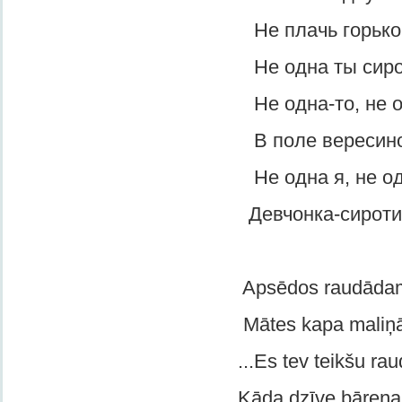
Не плачь горько, сиро
Не одна ты сирот
Не одна-то, не од
В поле вересиночк
Не одна я, не од
Девчонка-сиротиноч
Apsēdos raudādam
Mātes kapa maliņā
...Es tev teikšu raudā
Kāda dzīve bāreņam