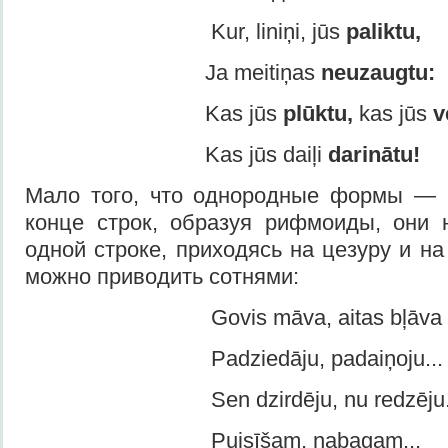
Kur, liniņi, jūs
paliktu,
Ja meitiņas
neuzaugtu:
Kas jūs
plūktu,
kas jūs
v
Kas jūs daiļi
darinātu!
Мало того, что однородные фор­мы — 
конце строк, образуя рифмоиды, они 
одной строке, приходясь на цезуру и н
можно приводить сотнями:
Govis māva, aitas bļāva .
Padziedāju, padaiņoju...
Sen dzirdēju, nu redzēju..
Puisīšam, nabagam...