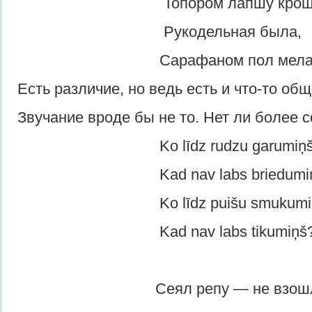
Топором лапшу кроши
Рукодельная была,
Сарафаном пол мела
Есть различие, но ведь есть и что-то общ
Звучание вроде бы не то. Нет ли более 
Ko līdz rudzu garumiņš
Kad nav labs briedumiņ
Ko līdz puišu smukumiņ
Kad nav labs tikumiņš
Сеял репу — не взошл