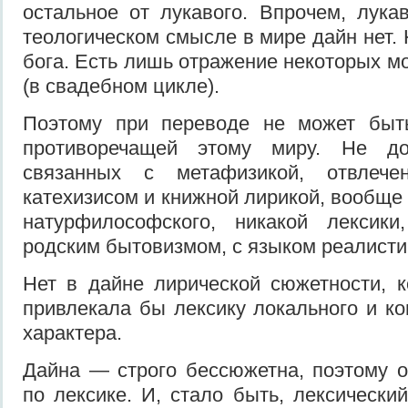
остальное от лукавого. Впрочем, лукав
теологическом смысле в мире дайн нет. 
бога. Есть лишь отражение некоторых м
(в свадебном цик­ле).
Поэтому при переводе не может быть
противореча­щей этому миру. Не д
связанных с метафизикой, от­влеч
катехизисом и книжной лирикой, вообще 
натурфилософского, никакой лексики
родским бытовизмом, с языком реалистич
Нет в дайне лирической сюжет­ности, 
привле­кала бы лексику локального и ко
характера.
Дайна — строго бессюжетна, поэтому 
по лекси­ке. И, стало быть, лексически