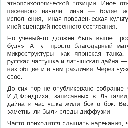
этнопсихологической по­зиции. Иное о
песенного начала, иная — более 
исполнения, иная поведенческая культу
иной сценарий песенного со­стязания.
Но ученый-то должен быть выше про
буду». А тут просто благодарный мат
микроструктуры, как японская танка,
русская частушка и латышская дайна — и
них общее и в чем различие. Через чуж
свое.
До сих пор не опубликовано со­брание 
И.Д.Фридриха, записанных в Латгалии
дайна и частушка жили бок о бок. Ве
заметны ли были следы диффу­зии.
Часто приходится слышать нарекания, ч