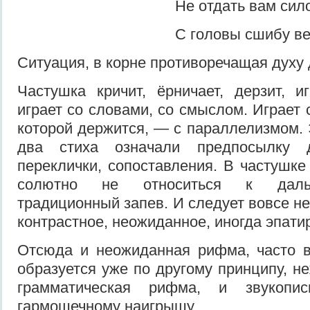
Не отдать вам силой з
С головы сшибу вене
Ситуация, в корне противоречащая духу
Частушка кричит, ёрничает, дерзит, и
играет со слова­ми, со смыслом. Играет 
которой держится, — с па­раллелизмом.
два стиха означали предпосылку 
переклички, сопостав­ления. В частушк
солютно не относиться к дальн
традиционный запев. И следует вовсе не 
контрастное, неожиданное, иног­да эпат
Отсюда и неожиданная рифма, ча­сто в
образуется уже по другому принципу, н
грамматическая риф­ма, и звукопи
гармошечному наигрышу.