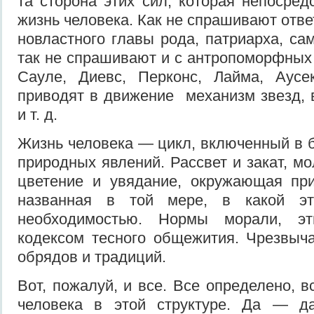
та сторона этих сил, которая непосред
жизнь человека. Как не спрашивают ответ
новластного главы рода, патриарха, са
так не спра­шивают и с антропоморфных б
Сауле, Диевс, Перконс, Лайма, Аусе
приводят в движение механизм звезд, в
и т. д.
Жизнь человека — цикл, включенный в 
природ­ных явлений.
Рассвет и закат, мо
цветение и увяда­ние, окружающая при
названная в той мере, в какой
необходимостью. Нормы морали, эт
кодексом тесного общежития. Чрез­выч
обрядов и традиций.
Вот, пожалуй, и все. Все определе­но, в
человека в этой структуре. Да — д