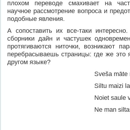
плохом переводе смахивает на част
научное рассмотрение вопроса и предо
подобные явления.
А сопоставить их все-таки инте­ресно
сборники дайн и частушек од
протягиваются ниточки, возникают па
перебрасы­ваешь страницы: где же это 
другом языке?
Sveša māte man so
Siltu maizi launa
Noiet saule vaka
Ne man siltas, ne man