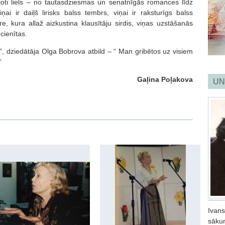
ļoti liels – no tautasdziesmas un senatnīgās romances līdz
ai ir daiļš lirisks balss tembrs, viņai ir raksturīgs balss
re, kura allaž aizkustina klausītāju sirdis, viņas uzstāšanās
ecienītas.
, dziedātāja Olga Bobrova atbild – “ Man gribētos uz visiem
”
Gaļina Poļakova
UN
Ivans
sāku