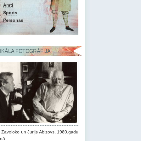
Ārsti
Sports
Personas
IKĀLA FOTOGRĀFIJA
 Zavoloko un Jurijs Abizovs, 1980.gadu
mā