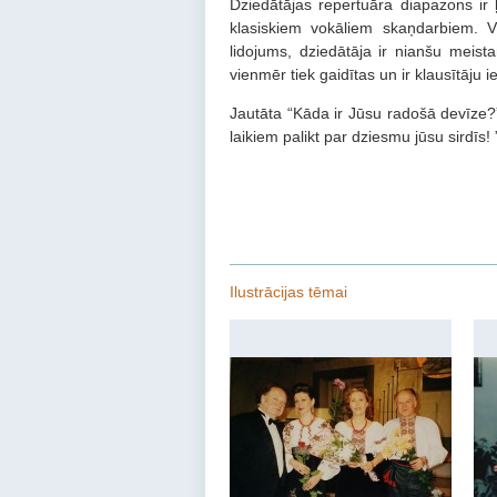
Dziedātājas repertuāra diapazons ir 
klasiskiem vokāliem skaņdarbiem. Viņ
lidojums, dziedātāja ir nianšu meista
vienmēr tiek gaidītas un ir klausītāju i
Jautāta “Kāda ir Jūsu radošā devīze?”
laikiem palikt par dziesmu jūsu sirdīs! 
Ilustrācijas tēmai