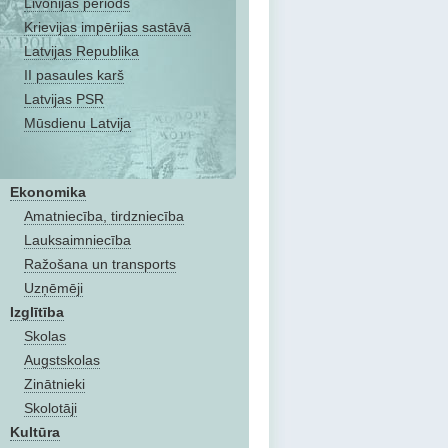
Livonijas periods
Krievijas impērijas sastāvā
Latvijas Republika
II pasaules karš
Latvijas PSR
Mūsdienu Latvija
Ekonomika
Amatniecība, tirdzniecība
Lauksaimniecība
Ražošana un transports
Uzņēmēji
Izglītība
Skolas
Augstskolas
Zinātnieki
Skolotāji
Kultūra