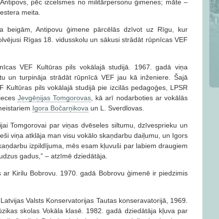
s Antipovs, pēc izcelsmes no militārpersonu ģimenes; māte –
iestera meita.
a beigām, Antipovu ģimene pārcēlās dzīvot uz Rīgu, kur
solvējusi Rīgas 18. vidusskolu un sākusi strādāt rūpnīcas VEF
īcas VEF Kultūras pils vokālajā studijā. 1967. gadā viņa
ūtu un turpināja strādāt rūpnīcā VEF jau kā inženiere. Šajā
 Kultūras pils vokālajā studijā pie izcilās pedagoģes, LPSR
nieces
Jevgēņijas Tomgorovas
, kā arī nodarboties ar vokālās
tmeistariem
Igora Bočarņikova
un L. Sverdlovas.
jai Tomgorovai par viņas dvēseles siltumu, dzīvesprieku un
 tieši viņa atklāja man visu vokālo skaņdarbu daiļumu, un Igors
e skaņdarbu izpildījuma, mēs esam kļuvuši par labiem draugiem
udzus gadus,” – atzīmē dziedātāja.
 ar Kirilu Bobrovu. 1970. gadā Bobrovu ģimenē ir piedzimis
Latvijas Valsts Konservatorijas Tautas konseravatorijā, 1969.
zikas skolas Vokāla klasē. 1982. gadā dziedātāja kļuva par