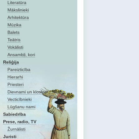
Literatūra
Mākslinieki
Arhitektūra
Mūzika
Balets
Teātris
Vokālisti
Ansambļi, kori
Reliģija
Pareizticība
Hierarhi
Priesteri
Dievnami un klosteri
Vecticībnieki
Lūgšanu nami
Sabiedrība
Prese, radio, TV
Žurnālisti
Juristi