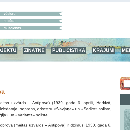
OJEKTU
ZINĀTNE
PUBLICISTIKA
KRĀJUMI
ME
va
itas uzvārds – Antipova) (1939. gada 6. aprīlī, Harkivā,
ziedātāja, soprāns, orķestru «Slavjaņe» un «Sadko» soliste,
ija» un «Variants» soliste.
obrova (meitas uzvārds – Antipova) ir dzimusi 1939. gada 6.