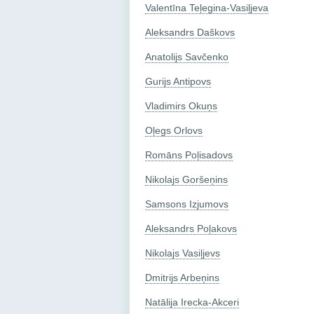
Valentīna Teļegina-Vasiļjeva
Aleksandrs Daškovs
Anatolijs Savčenko
Gurijs Antipovs
Vladimirs Okuņs
Oļegs Orlovs
Romāns Poļisadovs
Nikolajs Goršeņins
Samsons Izjumovs
Aleksandrs Poļakovs
Nikolajs Vasiļjevs
Dmitrijs Arbeņins
Natālija Irecka-Akceri