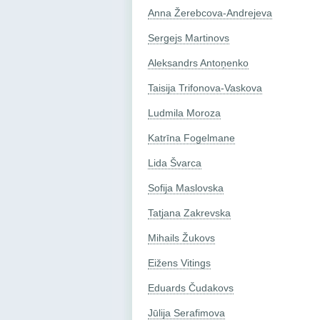
Anna Žerebcova-Andrejeva
Sergejs Martinovs
Aleksandrs Antoņenko
Taisija Trifonova-Vaskova
Ludmila Moroza
Katrīna Fogelmane
Lida Švarca
Sofija Maslovska
Tatjana Zakrevska
Mihails Žukovs
Eižens Vitings
Eduards Čudakovs
Jūlija Serafimova