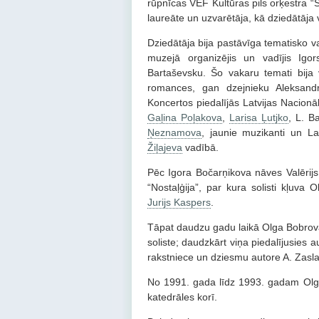
rūpnīcas VEF Kultūras pils orķestra “S
laureāte un uzvarētāja, kā dziedātāja v
Dziedātāja bija pastāvīga tematisko v
muzejā organizējis un vadījis Igo
Bartaševsku. Šo vakaru temati bija 
romances, gan dzejnieku Aleksandra
Koncertos piedalījās Latvijas Nacionā
Gaļina Poļakova
,
Larisa Ļutjko
, L. B
Ņeznamova
, jaunie muzikanti un Lat
Žiļajeva
vadībā.
Pēc Igora Bočarņikova nāves Valērij
“Nostaļģija”, par kura solisti kļuva 
Jurijs Kaspers
.
Tāpat daudzu gadu laikā Olga Bobrova
soliste; daudzkārt viņa piedalījusies a
rakstniece un dziesmu autore A. Zasl
No 1991. gada līdz 1993. gadam Olga
katedrāles korī.