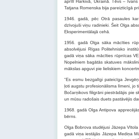
aprīlī Harkivā, Ukrainā. Tēvs – Ivan
Tatjana Romenska bija pareizticīgā pr
1946. gadā, pēc Otrā pasaules kar
dzīvojuši viņu radinieki. Šeit Olga ab
Eksperimentālajā cehā.
1956. gadā Olga sāka mācīties rūpn
absolvējusi Rīgas Politehnisko instit
gadā viņa sāka mācīties rūpnīcas VEF
Nopelniem bagātās skatuves māksli
mākslas apguvi pie lieliskiem koncer
“Es esmu bezgalīgi pateicīga Jevgēņi
ļoti augstu profesionālisma līmeni, jo
Bočarņikovs filigrāni piestrādājis pi
un mūsu radošais duets pastāvējis da
1968. gadā Olga Antipova apprecējās
bērns.
Olga Bobrova studējusi Jāzepa Vītola 
gadā viņa iestājās Jāzepa Mediņa Mū