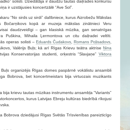
adko” solisti. Dziedātāja ir daudzu tautas daiļrades konkursu
iņa ir uzstājusies koncertzālē “Ave Sol”.
akaru “No sirds uz sirdi” dalībniece, kurus Aizrobežu Mākslas
rs Bočarņikovs kopā ar muzeja mākslas zinātnieci Veru
visai daudzveidīgi – gan klasiskā mūzika, gan senatnīgas
 Puškina, Mihaila Ļermontova un citu daiļradei veltīti.
lās operas solisti –
Eduards Čudakovs
,
Romans Poļisadovs
,
aikovs, Valērijs Buļs; kā arī Rīgas Krievu teātra aktrise
Ņina
vijas Konservatorijas studenti, orķestris “Slavjaņe”
Viktora
s Buļs organizējis Rīgas domes paspārnē vokālistu ansambli
Olga Bobrova, bet koncertmeistars bija virtuozais muzikants
 bija krievu tautas mūzikas instrumentu ansambļa “Variants”
utorkoncertos, kurus Latvijas Ebreju kultūras biedrībā rīkojusi
avska.
 Bobrova dziedājusi Rīgas Svētās Trīsvienības pareizticīgo