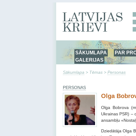
SĀKUMLAPA
PAR PR
GALERIJAS
Sākumlapa
> Tēmas >
Personas
PERSONAS
Olga Bobro
Olga Bobrova (me
Ukrainas PSR) – d
ansambļu «Nostaļģ
Dziedātāja Olga B