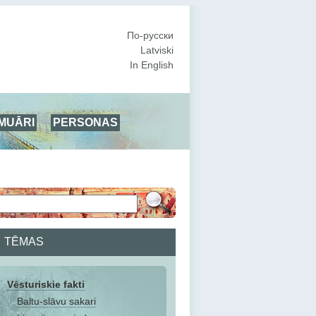
По-русски
Latviski
In English
MUĀRI
PERSONAS
TĒMAS
Vēsturiskie fakti
Baltu-slāvu sakari