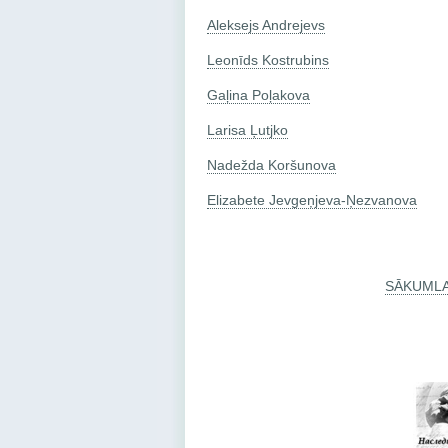
Aleksejs Andrejevs
Leonīds Kostrubins
Gaļina Poļakova
Larisa Ļutjko
Nadežda Koršunova
Elizabete Jevgeņjeva-Ņezvanova
SĀKUML