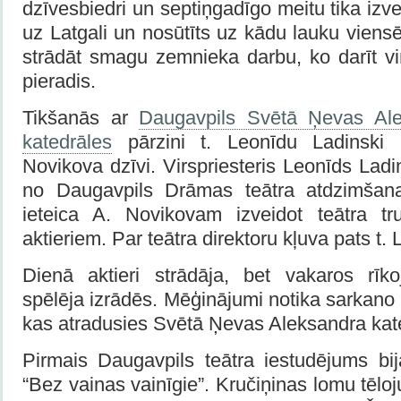
dzīvesbiedri un septiņgadīgo meitu tika izv
uz Latgali un nosūtīts uz kādu lauku viens
strādāt smagu zemnieka darbu, ko darīt v
pieradis.
Tikšanās ar
Daugavpils Svētā Ņevas Alek
katedrāles
pārzini t. Leonīdu Ladinski k
Novikova dzīvi. Virspriesteris Leonīds Ladi
no Daugavpils Drāmas teātra atdzimšanas
ieteica A. Novikovam izveidot teātra t
aktieriem. Par teātra direktoru kļuva pats t.
Dienā aktieri strādāja, bet vakaros rī
spēlēja izrādēs. Mēģinājumi notika sarkano 
kas atradusies Svētā Ņevas Aleksandra kat
Pirmais Daugavpils teātra iestudējums bi
“Bez vainas vainīgie”. Kručiņinas lomu tēloj