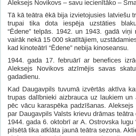
Aleksejs Novikovs – savu iecienītāko – Šm
Tā kā teātra ēkā bija izvietojusies latviešu 
trupai tika dota iespēja uzstāties blak
“Ēdene” telpās. 1942. un 1943. gadā viņi 
vairāk nekā 15 000 skatītājiem, uzstādamies
kad kinoteātrī “Ēdene” nebija kinoseansu.
1944. gada 17. februārī ar benefices izrā
Aleksejs Novikovs atzīmējis savas skatu
gadadienu.
Kad Daugavpils tuvumā izvērtās aktīva kar
trupas dalībnieki aizbrauca uz laukiem un a
pēc vācu karaspēka padzīšanas. Aleksejs N
par Daugavpils Valsts krievu drāmas teātra 
1944. gada 6. oktobrī ar A. Ostrovska lugu 
pilsētā tika atklāta jaunā teātra sezona. Akti