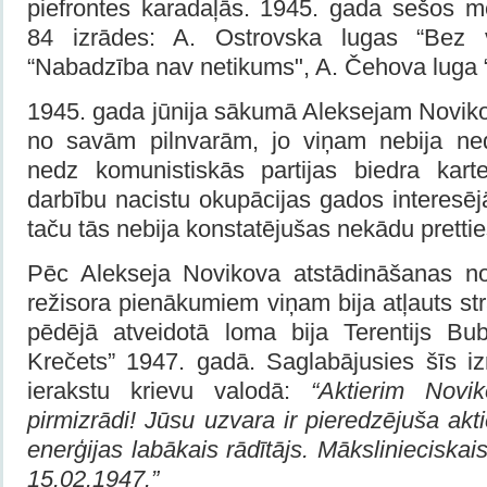
piefrontes karadaļās. 1945. gada sešos m
84 izrādes: A. Ostrovska lugas “Bez v
“Nabadzība nav netikums", A. Čehova luga “
1945. gada jūnija sākumā Aleksejam Noviko
no savām pilnvarām, jo viņam nebija ned
nedz komunistiskās partijas biedra kart
darbību nacistu okupācijas gados interesē
taču tās nebija konstatējušas nekādu prettie
Pēc Alekseja Novikova atstādināšanas no
režisora pienākumiem viņam bija atļauts str
pēdējā atveidotā loma bija Terentijs Bub
Krečets” 1947. gadā. Saglabājusies šīs 
ierakstu krievu valodā:
“Aktierim Novi
pirmizrādi! Jūsu uzvara ir pieredzējuša ak
enerģijas labākais rādītājs. Mākslinieciskai
15.02.1947.”