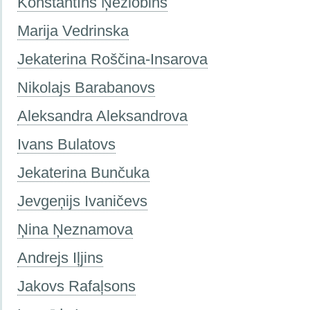
Konstantīns Ņezlobins
Marija Vedrinska
Jekaterina Roščina-Insarova
Nikolajs Barabanovs
Aleksandra Aleksandrova
Ivans Bulatovs
Jekaterina Bunčuka
Jevgeņijs Ivaničevs
Ņina Ņeznamova
Andrejs Iļjins
Jakovs Rafaļsons