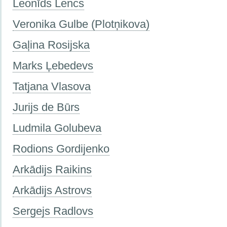
Leonīds Lencs
Veronika Gulbe (Plotņikova)
Gaļina Rosijska
Marks Ļebedevs
Tatjana Vlasova
Jurijs de Būrs
Ludmila Golubeva
Rodions Gordijenko
Arkādijs Raikins
Arkādijs Astrovs
Sergejs Radlovs