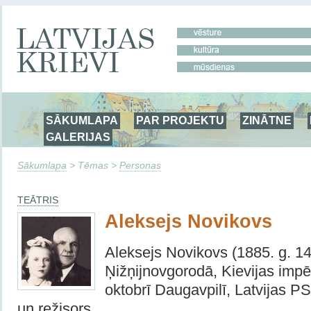
SĀKUMLAPA
PAR PROJEKTU
ZINĀTNE
GALERIJAS
Sākumlapa
> Tēmas >
Personas
TEĀTRIS
Aleksejs Novikovs
Aleksejs Novikovs (1885. g. 14
Ņižņijnovgorodā, Kievijas impēr
oktobrī Daugavpilī, Latvijas PS
un režisors.