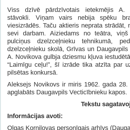
Viss dzīvē pārdzīvotais ietekmējis A.
stāvokli. Viņam vairs nebija spēku br
viesizrādēs. Taču aktieris neprata strādāt, 
sevi darbam. Aiziedams no teātra, viņš 
pulciņus dzelzceļnieku tehnikumā, ped
dzelzceļnieku skolā, Grīvas un Daugavpils
A. Novikova gulbja dziesmu kļuva iestudēt
“Laimīgu ceļu!”, šī izrāde tika atzīta par 
pilsētas konkursā.
Aleksejs Novikovs ir miris 1962. gada 28. o
apglabāts Daugavpils Vecticībnieku kapos.
Tekstu sagatavo
Informācijas avoti:
Olgas Korņilovas personīgais arhīvs (Daugav