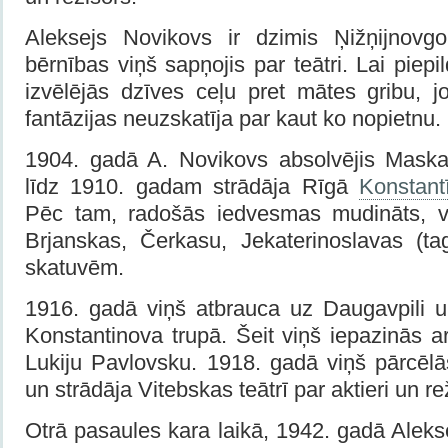
Aleksejs Novikovs ir dzimis Ņižņijnovg
bērnības viņš sapņojis par teātri. Lai piepi
izvēlējās dzīves ceļu pret mātes gribu, j
fantāzijas neuzskatīja par kaut ko nopietnu.
1904. gadā A. Novikovs absolvējis Maska
līdz 1910. gadam strādāja Rīgā
Konstant
Pēc tam, radošās iedvesmas mudināts, v
Brjanskas, Čerkasu, Jekaterinoslavas (ta
skatuvēm.
1916. gadā viņš atbrauca uz Daugavpili un
Konstantinova trupā. Šeit viņš iepazinās 
Lukiju Pavlovsku. 1918. gadā viņš pārcēlā
un strādāja Vitebskas teātrī par aktieri un re
Otrā pasaules kara laikā, 1942. gadā Alek