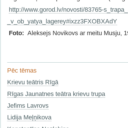
http://www.gorod.lv/novosti/83765-s_trapa
_v_ob_yatya_lagerey#ixzz3FXOBXAdY
Foto:
Aleksejs Novikovs ar meitu Musju, 1
Pēc tēmas
Krievu teātris Rīgā
Rīgas Jaunatnes teātra krievu trupa
Jefims Lavrovs
Lidija Meļņikova