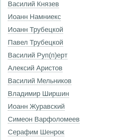
Василий Князев
Иоанн Намниекс
Иоанн Трубецкой
Павел Трубецкой
Василий Руп(п)ерт
Алексий Аристов
Василий Мельников
Владимир Ширшин
Иоанн Журавский
Симеон Варфоломеев
Серафим Шенрок