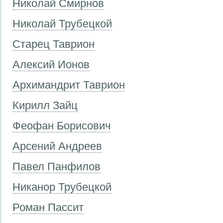
Николай Смирнов
Николай Трубецкой
Старец Таврион
Алексий Ионов
Архимандрит Таврион
Кирилл Зайц
Феофан Борисович
Арсений Андреев
Павел Панфилов
Никанор Трубецкой
Роман Пассит