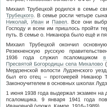
Михаил Трубецкой родился в семье с
Трубецкого
. В семье росли четыре сын
Николай
,
Иван
и
Павел
. Все они выбр
Господу и всем им пришлось пройти т
путь. В семье о. Никанора было ещё и пя
Михаил Трубецкой окончил основну
Резекненскую русскую правительств
1936 года служил псаломщиком
в
Пресвятой Богородицы села Михалово
(
Мердзенской волости Лудзенского уезд
был его отец – протоиерей Никанор Т
Законоучителем в основных школах Лудз
1 июня 1938 года выдержал экзамен на 
псаломщика. 9 января 1941 года по
Ивановной (урожд. Кампе, 1916–1989).