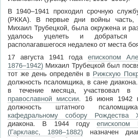
В 1940–1941 проходил срочную служб
(РККА). В первые дни войны часть,
Михаил Трубецкой, была окружена и ра
удалось уцелеть и добраться
располагавшегося недалеко от места боя
17 августа 1941 года
епископом Але
1876–1942)
Михаил Трубецкой был посв
тот же день определён в
Рижскую Покр
должность псаломщика, в сане диакона.
в течение месяца, участвовал в
православной миссии
. 16 июня 1942 
должность штатного псалом
кафедральному собору Рождества Х
диакона. В 1944 году
епископом
(Гарклавс, 1898–1882)
назначен диа