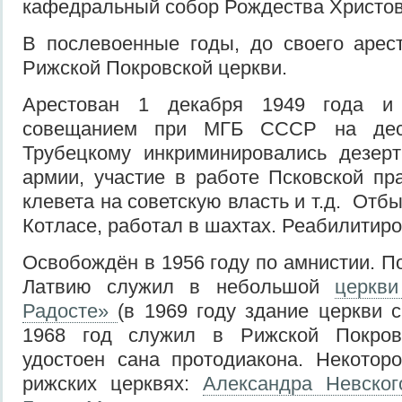
кафедральный собор Рождества Христо
В послевоенные годы, до своего арес
Рижской Покровской церкви.
Арестован 1 декабря 1949 года и
совещанием при МГБ СССР на деся
Трубецкому инкриминировались дезерт
армии, участие в работе Псковской пр
клевета на советскую власть и т.д. Отбы
Котласе, работал в шахтах. Реабилитиров
Освобождён в 1956 году по амнистии. П
Латвию служил в небольшой
церкв
Радосте»
(в 1969 году здание церкви с
1968 год служил в Рижской Покров
удостоен сана протодиакона. Некотор
рижских церквях:
Александра Невског