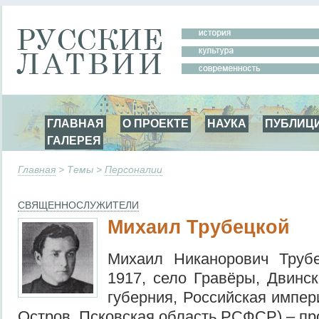
ГЛАВНАЯ
О ПРОЕКТЕ
НАУКА
ПУБЛИЦ
ГАЛЕРЕЯ
Главная
> Темы >
Персоналии
СВЯЩЕННОСЛУЖИТЕЛИ
Михаил Трубецкой
Михаил Никанорович Труб
1917, село Гравёры, Двинск
губерния, Российская импери
Остров, Псковская область РСФСР) – пр