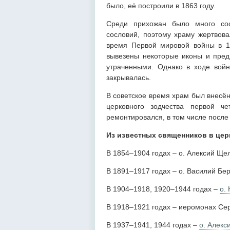
было, её построили в 1863 году.
Среди прихожан было много сос
сословий, поэтому храму жертвова
время Первой мировой войны в 1
вывезены некоторые иконы и пред
утраченными. Однако в ходе войн
закрывалась.
В советское время храм был внесён
церковного зодчества первой че
ремонтировался, в том числе после
Из известных священников в цер
В 1854–1904 годах – о. Алексий Ще
В 1891–1917 годах – о. Василий Бер
В 1904–1918, 1920–1944 годах –
о.
В 1918–1921 годах – иеромонах Сер
В 1937–1941, 1944 годах –
о. Алекс