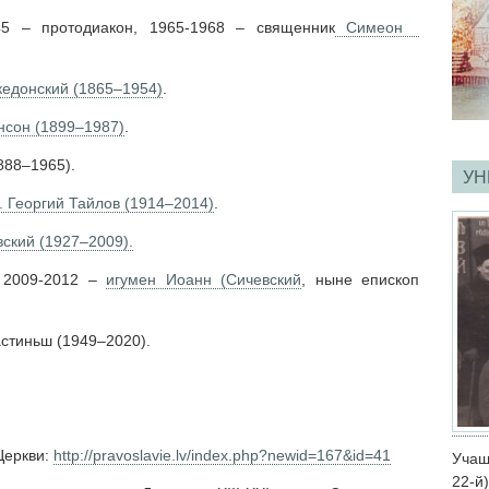
45 – протодиакон, 1965-1968 – священник
Симеон
кедонский (1865–1954)
.
нсон (1899–1987)
.
888–1965).
УН
. Георгий Тайлов (1914–2014)
.
вский (1927–2009).
, 2009-2012 –
игумен Иоанн (Сичевский
, ныне епископ
астиньш (1949–2020).
Церкви:
http://pravoslavie.lv/index.php?newid=167&id=41
Учащ
22-й