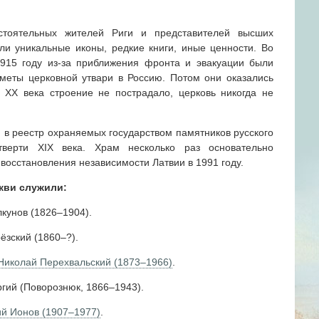
тоятельных жителей Риги и представителей высших
ли уникальные иконы, редкие книги, иные ценности. Во
915 году из-за приближения фронта и эвакуации были
меты церковной утвари в Россию. Потом они оказались
 ХХ века строение не пострадало, церковь никогда не
 в реестр охраняемых государством памятников русского
тверти XIX века. Храм несколько раз основательно
 восстановления независимости Латвии в 1991 году.
кви служили:
лкунов (1826–1904).
ёзский (1860–?).
 Николай Перехвальский (1873–1966)
.
гий (Поворознюк, 1866–1943).
ий Ионов (1907–1977)
.