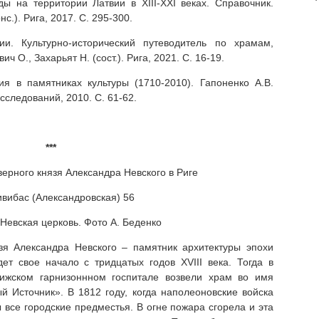
 на территории Латвии в XIII-XXI веках. Справочник.
нс.). Рига, 2017. С. 295-300.
. Культурно-исторический путеводитель по храмам,
 О., Захарьят Н. (сост.). Рига, 2021. С. 16-19.
я в памятниках культуры (1710-2010). Гапоненко А.В.
 исследований, 2010. С. 61-62.
***
верного князя Александра Невского в Риге
ивибас (Александровская) 56
Невская церковь. Фото А. Беденко
зя Александра Невского – памятник архитектуры эпохи
ет свое начало с тридцатых годов XVIII века. Тогда в
Рижском гарнизоннном госпитале возвели храм во имя
Источник». В 1812 году, когда наполеоновские войска
 все городские предместья. В огне пожара сгорела и эта