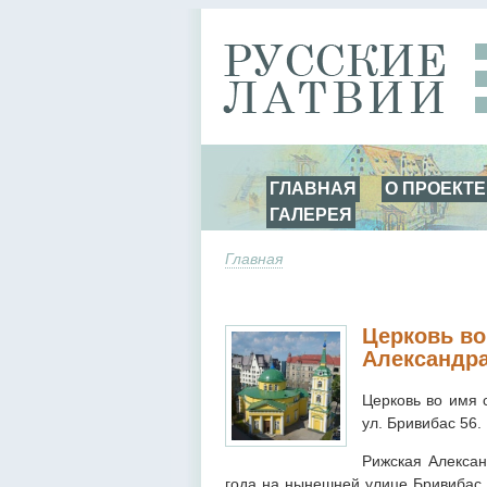
ГЛАВНАЯ
О ПРОЕКТЕ
ГАЛЕРЕЯ
Главная
Церковь во
Александра
Церковь во имя с
ул. Бривибас 56.
Рижская Алексан
года на нынешней улице Бривибас,