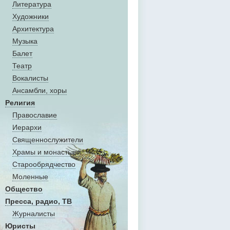
Литература
Художники
Aрхитектура
Музыка
Балет
Театр
Вокалисты
Aнсамбли, хоры
Религия
Православие
Иерархи
Священнослужители
Храмы и монастыри
Старообрядчество
Моленные
Общество
Пресса, радио, ТВ
Журналисты
Юристы