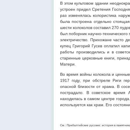
В этом культовом здании неоднокра
устроен придел Сретения Господня
раз изменялась колористика наруж
была построена отдельно стоящая
шести колоколов составил 270 пудо
был поборник научно-технического 
электричество. Прихожане часто д
купец Григорий Гусев оплатил кап
работы производились и в советс
старинные церковные книги, прина
Матери.
Во время войны колокола и ценные
1917 году, при обстреле Риги ге
опасной близости от храма. В сос
пострадало. В советское время 
находилась в самом центре города
используется как храм. Его состоян
См.: Прибалтийские русские: история в памятника