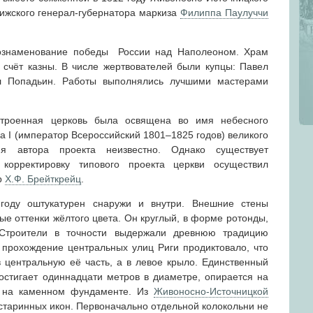
Рижского генерал-губернатора маркиза
Филиппа Паулуччи
 ознаменование победы России над Наполеоном. Храм
 счёт казны. В числе жертвователей были купцы: Павел
л Попадьин. Работы выполнялись лучшими мастерами
строенная церковь была освящена во имя небесного
 I (император Всероссийский 1801–1825 годов) великого
мя автора проекта неизвестно. Однако существует
корректировку типового проекта церкви осуществил
р
Х.Ф. Брейткрейц
.
году оштукатурен снаружи и внутри. Внешние стены
е оттенки жёлтого цвета. Он круглый, в форме ротонды,
 Строители в точности выдержали древнюю традицию
о прохождение центральных улиц Риги продиктовало, что
 центральную её часть, а в левое крыло. Единственный
остигает одиннадцати метров в диаметре, опирается на
) на каменном фундаменте. Из
Живоносно-Источницкой
старинных икон. Первоначально отдельной колокольни не