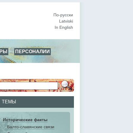
По-русски
Latviski
In English
АРЫ
ПЕРСОНАЛИИ
ТЕМЫ
Исторические факты
Балто-славянские связи