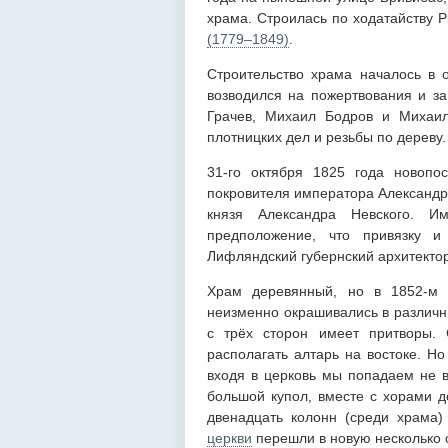
храма. Строилась по ходатайству 
(1779–1849)
.
Строительство храма началось в
возводился на пожертвования и за
Грачев, Михаил Бодров и Михаи
плотницких дел и резьбы по дереву.
31-го октября 1825 года новопо
покровителя императора Александра
князя Александра Невского. И
предположение, что привязку и 
Лифляндский губернский архитекто
Храм деревянный, но в 1852-м 
неизменно окрашивались в различны
с трёх сторон имеет притворы.
располагать алтарь на востоке. Н
входя в церковь мы попадаем не в
большой купол, вместе с хорами д
двенадцать колонн (среди храма
церкви
перешли в новую несколько 