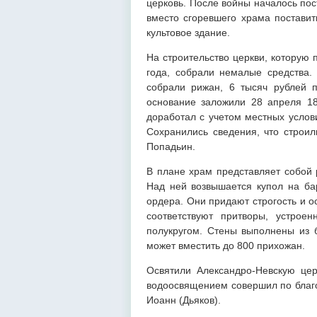
церковь. После войны началось по
вместо сгоревшего храма поставит
культовое здание.
На строительство церкви, которую 
года, собрали немалые средства.
собрали рижан, 6 тысяч рублей 
основание заложили 28 апреля 18
доработал с учетом местных услов
Сохранились сведения, что строи
Попадьин.
В плане храм представляет собой 
Над ней возвышается купол на бар
ордера. Они придают строгость и 
соответствуют притворы, устрое
полукругом. Стены выполнены из б
может вместить до 800 прихожан.
Освятили Александро-Невскую цер
водоосвящением совершил по благо
Иоанн (Дьяков).