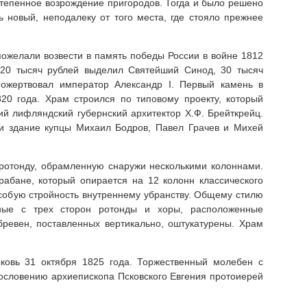
степенное возрождение пригородов. Тогда и было решено
ь новый, неподалеку от того места, где стояло прежнее
пожелали возвести в память победы России в войне 1812
 20 тысяч рублей выделил Святейший Синод, 30 тысяч
пожертвовал император Александр I. Первый камень в
20 года. Храм строился по типовому проекту, который
ий лифляндский губернский архитектор Х.Ф. Брейткрейц.
ли здание купцы Михаил Бодров, Павел Грачев и Михей
ротонду, обрамленную снаружи несколькими колоннами.
абане, который опирается на 12 колонн классического
особую стройность внутреннему убранству. Общему стилю
нные с трех сторон ротонды и хоры, расположенные
ревен, поставленных вертикально, оштукатурены. Храм
ковь 31 октября 1825 года. Торжественный молебен с
словению архиепископа Псковского Евгения протоиерей