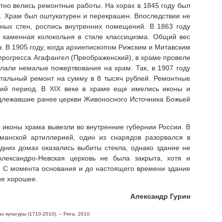
тно велись ремонтные работы. На хорах в 1845 году был
. Храм был оштукатурен и перекрашен. Впоследствии не
ных стен, роспись внутренних помещений. В 1863 году
 каменная колокольня в стиле классицизма. Общий вес
в. В 1905 году, когда архиепископом Рижским и Митавским
прогресса Агафангел (Преображенский), в храме провели
елали немалые пожертвования на храм. Так, в 1907 году
итальный ремонт на сумму в 8 тысяч рублей. Ремонтные
кий период. В XIX веке в храме еще имелись иконы и
длежавшие ранее церкви Живоносного Источника Божьей
 иконы храма вывезли во внутренние губернии России. В
рманской артиллерией, один из снарядов разорвался в
едних домах оказались выбиты стекла, однако здание не
Александро-Невская церковь не была закрыта, хотя и
. С момента основания и до настоящего времени здание
ие хорошее.
Александр Гурин
х культуры (1710-2010). – Рига, 2010.