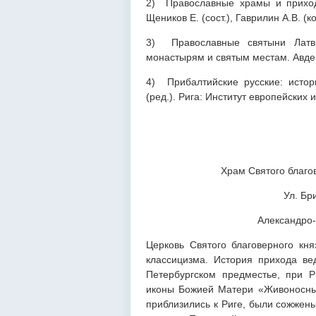
2) Православные храмы и приходы
Щеников Е. (сост.), Гаврилин А.В. (ко
3) Православные святыни Латвии
монастырям и святым местам. Авдевич
4) Прибалтийские русские: истори
(ред.). Рига: Институт европейских
Храм Святого благо
Ул. Бр
Александро-
Церковь Святого благоверного кня
классицизма. История прихода вед
Петербургском предместье, при 
иконы Божией Матери «Живоносный 
приблизились к Риге, были сожжены