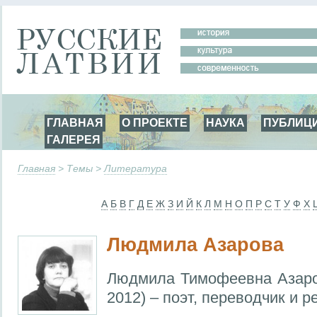
ГЛАВНАЯ
О ПРОЕКТЕ
НАУКА
ПУБЛИЦ
ГАЛЕРЕЯ
Главная
> Темы >
Литература
А
Б
В
Г
Д
Е
Ж
З
И
Й
К
Л
М
Н
О
П
Р
С
Т
У
Ф
Х
Людмила Азарова
Людмила Тимофеевна Азаро
2012) – поэт, переводчик и р