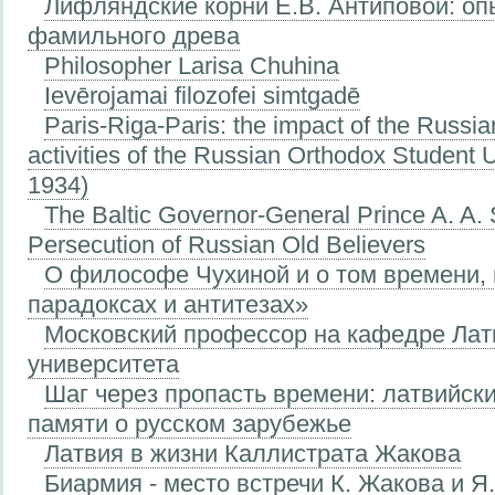
Лифляндские корни Е.В. Антиповой: оп
фамильного древа
Philosopher Larisa Chuhina
Ievērojamai filozofei simtgadē
Paris-Riga-Paris: the impact of the Russia
activities of the Russian Orthodox Student U
1934)
The Baltic Governor-General Prince A. A.
Persecution of Russian Old Believers
О философе Чухиной и о том времени, 
парадоксах и антитезах»
Московский профессор на кафедре Лат
университета
Шаг через пропасть времени: латвийск
памяти о русском зарубежье
Латвия в жизни Каллистрата Жакова
Биармия - место встречи К. Жакова и Я