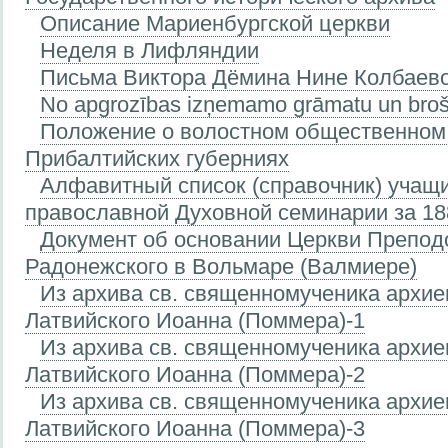
Описание Мариенбургской церкви
Неделя в Лифляндии
Письма Виктора Дёмина Нине Колбаев
No apgrozības izņemamo grāmatu un brošū
Положение о волостном общественном
Прибалтийских губерниях
Алфавитный список (справочник) учащ
православной Духовной семинарии за 18
Документ об основании Церкви Препод
Радонежского в Вольмаре (Валмиере)
Из архива св. священномученика архие
Латвийского Иоанна (Поммера)-1
Из архива св. священномученика архие
Латвийского Иоанна (Поммера)-2
Из архива св. священномученика архие
Латвийского Иоанна (Поммера)-3