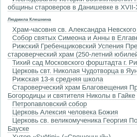
общины староверов в Данишевке в XVII-
Людмила Клешнина
Храм-часовня св. Александра Невского
Собор святых Симеона и Анны в Елгав
Рижский Гребенщиковский Успения Пр
староверческий храм (250-летний юбиле
Тихий сад Московского форштадта г. Риг
Церковь свт. Николая Чудотворца в Яу
Рижская 13-я средняя школа
Староверческий храм Благовещения П
Богородицы и святителя Николы в Гайке
Петропавловский собор
Церковь Алексия человека Божия
Церковь св. великомученика Георгия П
Бауске
Хутор «Svētiņi» («Священный»)