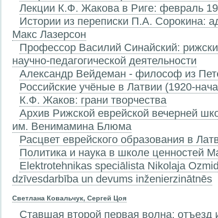
Лекции К.Ф. Жакова в Риге: февраль 192
Истории из переписки П.А. Сорокина: а
Макс Лазерсон
Профессор Василий Синайский: рижски
научно-педагогической деятельности
Александр Вейдеман - философ из Пет
Российские учёные в Латвии (1920-начал
К.Ф. Жаков: грани творчества
Архив Рижской еврейской вечерней шк
им. Венимамина Блюма
Расцвет еврейского образования в Латв
Политика и наука в школе ценностей М
Elektrotehnikas speciālista Nikolaja Ozm
dzīvesdarbība un devums inženierzinātnēs
Светлана Ковальчук, Сергей Цоя
Ставшая второй первая волна: отъезд 