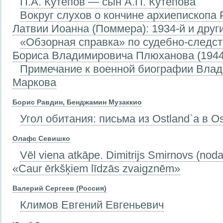
П.А. Кутепов — сын А.П. Кутепова
Вокруг слухов о кончине архиепископа 
Латвии Иоанна (Поммера): 1934-й и друг
«Обзорная справка» по судебно-следс
Бориса Владимировича Плюханова (1944
Примечание к военной биографии Вла
Маркова
Борис Равдин, Бенджамин Музаккио
Угол обитания: письма из Ostland`a в O
Олафс Севишко
Vēl viena atkāpe. Dimitrijs Smirnovs (nod
«Caur ērkšķiem līdzās zvaigznēm»
Валерий Сергеев (Россия)
Климов Евгений Евгеньевич