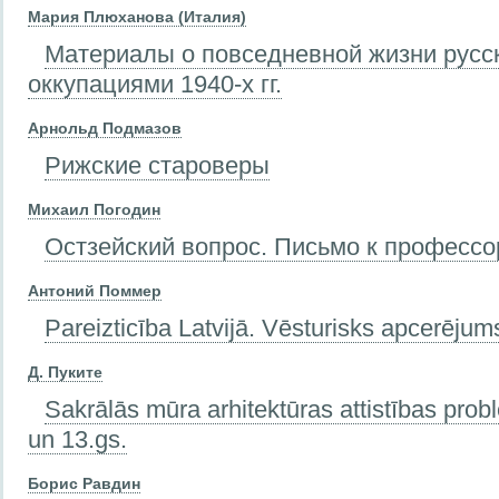
Мария Плюханова (Италия)
Материалы о повседневной жизни русс
оккупациями 1940-х гг.
Арнольд Подмазов
Рижские староверы
Михаил Погодин
Остзейский вопрос. Письмо к професс
Антоний Поммер
Pareizticība Latvijā. Vēsturisks apcerējum
Д. Пуките
Sakrālās mūra arhitektūras attistības pro
un 13.gs.
Борис Равдин