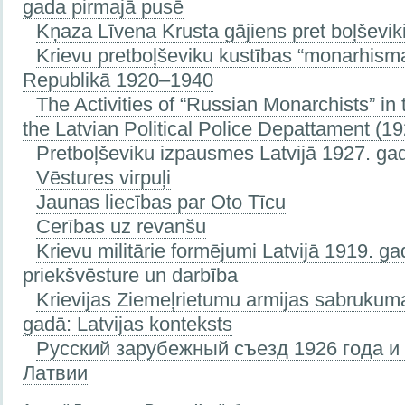
gada pirmajā pusē
Kņaza Līvena Krusta gājiens pret boļševi
Krievu pretboļševiku kustības “monarhisma
Republikā 1920–1940
The Activities of “Russian Monarchists” in
the Latvian Political Police Depattament (
Pretboļševiku izpausmes Latvijā 1927. ga
Vēstures virpuļi
Jaunas liecības par Oto Tīcu
Cerības uz revanšu
Krievu militārie formējumi Latvijā 1919. gad
priekšvēsture un darbība
Krievijas Ziemeļrietumu armijas sabruku
gadā: Latvijas konteksts
Русский зарубежный съезд 1926 года и 
Латвии