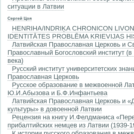
ситуации в Латвии
Сергей Цоя
HENRIHA/INDRIĶA CHRONICON LIVO
IDENTITĀTES PROBLĒMA KRIEVIJAS H
Латвийская Православная Церковь и С
Православный Богословский институт (в
века)
Русский институт университетских знан
Православная Церковь
Русское образование в межвоенной Лат
Ю.И.Абызова и Б.Ф.Инфантьева
Латвийская Православная Церковь и «
культуры» в довоенной Латвии
Рецензия на книгу И.Фелдманиса «Пер
прибалтийских немцев из Латвии (1939-1
К истории русского образования в межв