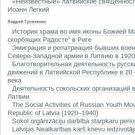
«Неизвестные» латвийские священносл
Иоанн Легкий
Андрей Гусаченко
История храма во имя иконы Божией М
скорбящих Радосте” в Риге
Эмиграция и репатриация бывших вое
Северо-Западной армии в Латвию в 1920
Благотворительная деятельность русс
движений в Латвийской Республике в 20 
века
Деятельность сокольских организаций 
Латвии
The Social Activities of Russian Youth Mo
Republic of Latvia (1920–1940)
Sokol orgānizāciju darbība starpkaru perio
Latvijas Neatkarības karš krievu iedzivotā