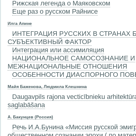
Рижская легенда о Маяковском
Еще раз о русском Райнисе
Илга Апине
ИНТЕГРАЦИЯ РУССКИХ В СТРАНАХ 
СУБЪЕКТИВНЫЙ ФАКТОР
Интеграция или ассимиляция
НАЦИОНАЛЬНОЕ САМОСОЗНАНИЕ И
МЕЖНАЦИОНАЛЬНЫЕ ОТНОШЕНИЯ
ОСОБЕННОСТИ ДИАСПОРНОГО ПОВ
Майя Баженова, Людмила Клешнина
Daugavpils rajona vecticībnieku arhitektū
saglabāšana
А. Бакунцев (Россия)
Речь И.А.Бунина «Миссия русской эмиг
общественном сознании эпохи ( по мате