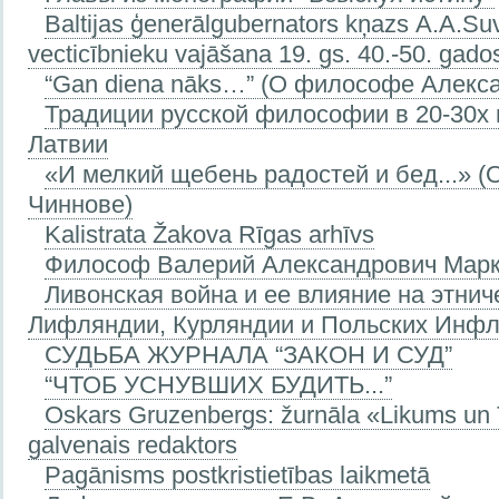
Baltijas ģenerālgubernators kņazs А.A.Su
vecticībnieku vajāšana 19. gs. 40.-50. gado
“Gan diena nāks…” (О философе Алекс
Традиции русской философии в 20-30х г
Латвии
«И мелкий щебень радостей и бед...» (
Чиннове)
Kalistrata Žakova Rīgas arhīvs
Философ Валерий Александрович Мар
Ливонская война и ее влияние на этни
Лифляндии, Курляндии и Польских Инфл
СУДЬБА ЖУРНАЛА “ЗАКОН И СУД”
“ЧТОБ УСНУВШИХ БУДИТЬ...”
Oskars Gruzenbergs: žurnāla «Likums un
galvenais redaktors
Pagānisms postkristietības laikmetā