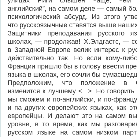
улицах Риги слышен чаще, чем 
английский”, на самом деле — самый бо
психологический абсурд. Из этого утв
что русскоязычные ставятся выше наших
Защитники преподавания русского я
школах, — продолжав!' X.Элдгастс, — с
в Западной Европе велик интерес к рус
действительно так. Но если кому-либ
Франции пришло бы в голову ввести пре
языка в школах, его сочли бы сумасшед
Предположим, что положение в С
изменится к лучшему <...>. Но говорить
мы сможем и по-английски, и по-францу
и па других европейских языках, как э
европейцы. И делают это на самом вы
уровне, в то время, как мы разговар
русском языке на самом низком парт