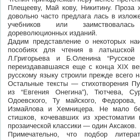
Плещееву, Май кову, Никитину. Проза 
довольно часто предлага лась в излож
учебников или заимствовалас
дореволюционных изданий.
Дадим представление о некоторых на
пособиях для чтения в латышской 
Л.Григорьева и Б.Оленина “Русское 
переиздававшаяся еще с конца XIX ве
русскому языку строили прежде всего н
Остальные тексты — стихотворения Пу
из “Евгения Онегина”), Тютчева, Су
Одоевского, Ту майского, Федорова,
Измайлова и Хемницера. Не мало бе
стишков, кочевавших из хрестоматии 
прозаической классики — один Аксаков.
Примечательно, что подбор литерат