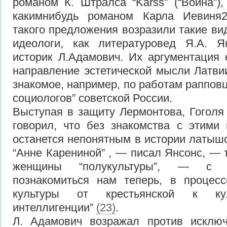
романом К. Штралса “Karšs” (“Война”),
какимнибудь романом Карла Иевиня2
такого предложения возразили такие в
идеологи, как литературовед Я.А. Я
историк Л.Адамович. Их аргументация 
направление эстетической мысли Латви
знакомое, например, по работам раппов
социологов” советской России.
Выступая в защиту Лермонтова, Гоголя 
говорил, что без знакомства с этими
останется непонятным в истории латышс
“Анне Карениной” , — писал Янсонс, — 
женщины “полукультуры”, — с к
познакомиться нам теперь, в процес
культуры от крестьянской к кул
интеллигенции”
(23)
.
Л. Адамович возражал против исклю