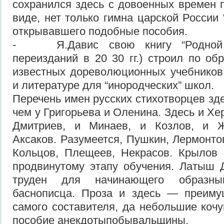
сохранился здесь с довоенных времен 
виде, нет только гимна царской России 
открывавшего подобные пособия.
- Я.Давис свою книгу “Родной 
переизданий в 20 30 гг.) строил по об
известных дореволюционных учебников
и литературе для “инородческих” школ.
Перечень имен русских стихотворцев зд
чем у Григорьева и Оленина. Здесь и Хе
Дмитриев, и Минаев, и Козлов, и Ж
Аксаков. Разумеется, Пушкин, Лермонто
Кольцов, Плещеев, Некрасов. Крылов 
продвинутому этапу обучения. Латыш 
труден для начинающего образны
баснописца. Проза и здесь — преиму
самого составителя, да небольшие коч
пособие анекдотыпобывальщины.