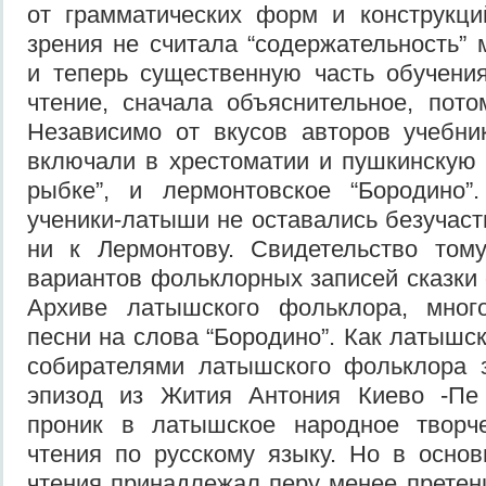
от грамматических форм и конструкци
зрения не считала “содержательность” 
и теперь существенную часть обучени
чтение, сначала объяснительное, пот
Независимо от вкусов авторов учебни
включали в хрестоматии и пушкинскую 
рыбке”, и лермонтовское “Бородино”.
ученики-латыши не оставались безучаст
ни к Лермонтову. Свидетельство том
вариантов фольклорных записей сказки 
Архиве латышского фольклора, мног
песни на слова “Бородино”. Как латышс
собирателями латышского фольклора 
эпизод из Жития Антония Киево -Пе 
проник в латышское народное творч
чтения по русскому языку. Но в осно
чтения принадлежал перу менее прете