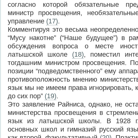
согласно которой обязательные пре
министр просвещения, необязател
управление
(17)
.
Комментируя это весьма неопределенн
“Мусу накотне” (“Наше будущее”) в ра
обсуждения вопроса о месте инос
латышской школе
(18)
, поместил инт
тогдашним министром просвещения. По
позиции “подведомственного” ему аппар
противоположность мнению министерства
язык мы не имеем права игнорировать, 
до сих пор”
(19)
.
Это заявление Райниса, однако, не ост
министерства просвещения в стремлен
язык из латышской школы. В 1928 г
основных школ и гимназий русский яз
как второй, факультативный
(20)
. Практи