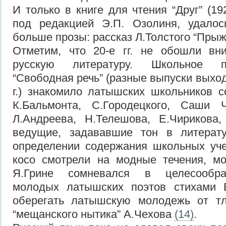
И только в книге для чтения “Друг” (192
под редакцией Э.П. Озолиня, удалос
больше прозы: рассказ Л.Толстого “Прыж
Отметим, что 20-е гг. не обошли в
русскую литературу. Школьное п
“Свободная речь” (разные выпуски выхо
г.) знакомило латышских школьников с
К.Бальмонта, С.Городецкого, Саши 
Л.Андреева, Н.Телешова, Е.Чирикова,
ведущие, задававшие тон в литерат
определении содержания школьных уче
косо смотрели на модные течения, мо
Я.Грине сомневался в целесообра
молодых латышских поэтов стихами 
оберегать латышскую молодежь от тл
“мещанского нытика” А.Чехова
(14)
.