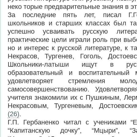
неко торые предварительные знания в эт
За последние пять лет, писал Г.Ге
школьников и старших классах был та
успешно усваивать русскую литер
практические цели играли роль при выб
но и интерес к русской литературе, к т
Некрасов, Тургенев, Гоголь, Достоев
Школьники-латыши ищут в русс
образовательный и воспитательный 
удовлетворяет стремления мо
самосовершенствованию. Удовлетворя
учителя знакомили их с Пушкиным, Лер
Некрасовым, Тургеневым, Достоевск
(26)
.
Г.П. Гербаненко читал с учениками “
“Капитанскую дочку”, “Мцыри”, “За