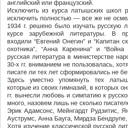
английский или французский.
Исключить из курса латышских школ р
исключить полностью — все же не осме
1934 г. решено было изучать русскую 
курсе зарубежной литературы. В пр
входили “Евгений Онегин” и “Капитан ск
охотника”, “Анна Каренина” и “Война
русская литература в министерстве нар
30-х гг. вниманием не пользовалась, хо
писате ли тех лет сформировались не бе
Здесь уместно упомянуть тех латыш
которые из своих гимназий, в которых он
гг. вынесли любовь и симпатию к русск
много, назовем лишь не сколько писате
Эрик Адамсонс, Мейнгардт Рудзитис, Я
Ауструмс, Анна Бауга, Мирдза Бендрупе, 
Хотя изучение классической русской лите