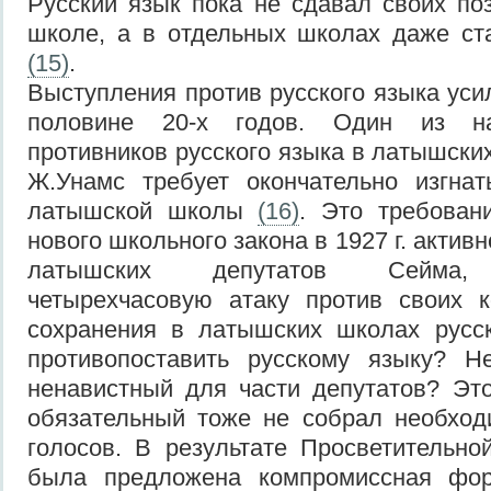
Русский язык пока не сдавал своих по
школе, а в отдельных школах даже с
(15)
.
Выступления против русского языка уси
половине 20-х годов. Один из на
противников русского языка в латышски
Ж.Унамс требует окончательно изгнат
латышской школы
(16)
. Это требован
нового школьного закона в 1927 г. актив
латышских депутатов Сейма, 
четырехчасовую атаку против своих к
сохранения в латышских школах русск
противопоставить русскому языку? Н
ненавистный для части депутатов? Эт
обязательный тоже не собрал необход
голосов. В результате Просветительн
была предложена компромиссная фор