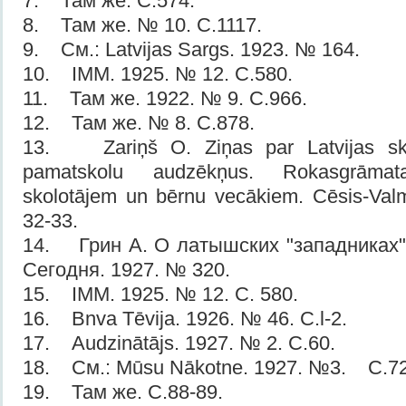
7. Там же. C.574.
8. Там же. № 10. C.1117.
9. См.: Latvijas Sargs. 1923. № 164.
10. IMM. 1925. № 12. С.580.
11. Там же. 1922. № 9. С.966.
12. Там же. № 8. С.878.
13. Zariņš О. Ziņas par Latvijas sk
pamatskolu audzēkņus. Rokasgrāmat
skolotājem un bērnu vecākiem. Cēsis-Valm
32-33.
14. Грин А. О латышских "западниках"
Сегодня. 1927. № 320.
15. IMM. 1925. № 12. С. 580.
16. Bnva Tēvija. 1926. № 46. C.l-2.
17. Audzinātājs. 1927. № 2. С.60.
18. См.: Mūsu Nākotne. 1927. №3. С.72
19. Там же. С.88-89.