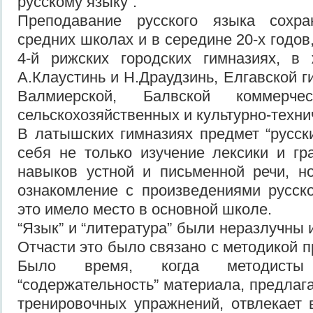
русскому языку”.
Преподавание русского языка сохра
средних школах и в середине 20-х годов,
4-й рижских городских гимназиях, в 
А.Клаустинь и Н.Драудзинь, Елгавской г
Валмиерской, Балвской коммерч
сельскохозяйственных и культурно-техн
В латышских гимназиях предмет “русск
себя не только изучение лексики и гр
навыков устной и письменной речи, н
ознакомление с произведениями русск
это имело место в основной школе.
“Язык” и “литература” были неразлучны 
Отчасти это было связано с методикой 
Было время, когда методисты
“содержательность” материала, предлаг
тренировочных упражнений, отвлекает