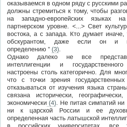
оказываемся в одном ряду с русскими ра
должны стремиться к тому, чтобы разго
на западно-европейских языках н
партнерском уровне. <...> Свет культу
востока, а с запада. Кто думает иначе,
обскурантом, даже если он и п
определению ”
(3)
.
Однако далеко не все представ
интеллигенции и государственног
настроены столь категорично. Для мно
что с точки зрения государственных
отказываться от изучения языка страны
связана исторически, географическ
экономически
(4)
. Не питая симпатий ни 
ни к царской России и ее духовн
определенная часть латышской интеллиг
в российских университетах, все