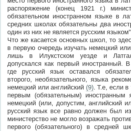
место первого иностранного языка в ла
распоряжение (конец 1921 г.) минис
обязательном иностранном языке в ла
средних школах обязательны два иност
один из них не является русским языком
Что же касается основных школ, то зде
в первую очередь изучать немецкий или
лишь в Илукстском уезде и Латга
допускался как первый иностранный. В 
где русский язык оставался обязате
второго, необязательного, языка реком
немецкий или английский
(9)
. Т.е, если 
первым (обязательным) иностранным 
немецкий (или, допустим, английский и
русский язык все равно должен был из
министерство не могло возражать против
первого (обязательного) в средней ш