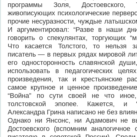
программы Золя, Достоевского, Т
живописующих психологические перверс
прочие несуразности, чуждые латышск
И аргументировал: “Разве в наши дн
говорить о спекулянтах, торгующих “
Что касается Толстого, то нельзя з
писатель — в первых рядах мировой ли
его односторонность славянской души
использовать в педагогических целя
произведения, так и крестьянские ра
самое крупное и ценное произведени
“Война” по сути своей не что иное
толстовской эпопее. Кажется, и 
Александра Грина написано не без влия
Однако ни Янсонс, ни Адамович не в
Достоевского (вспомним аналогичное 
писателю в советской России). Среди