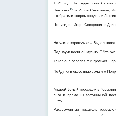
1921 год. На территории Латвии 
10
Цветаева
и Игорь Северянин, Ил
отобразили современную им Латвию
Что увидел Игорь Северянин в Двин
На улице карапузики // Выделывают
Под звуки военной музыки // Что оч
Такая она веселая // И громкая – пр
Пойду-ка в окрестные села я // Поп
Андрей Белый проездом в Германию
виза и прямо из гостиничной по
поезд.
Рассерженный писатель разрази
12