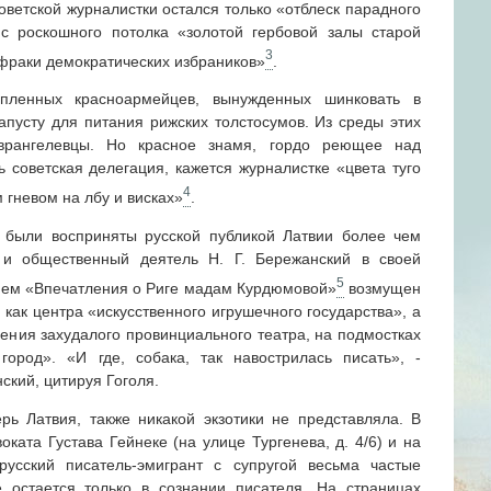
оветской журналистки остался только «отблеск парадного
 с роскошного потолка «золотой гербовой залы старой
3
и фраки демократических избраников»
.
пленных красноармейцев, вынужденных шинковать в
апусту для питания рижских толстосумов. Из среды этих
врангелевцы. Но красное знамя, гордо реющее над
ь советская делегация, кажется журналистке «цвета туго
4
гневом на лбу и висках»
.
 были восприняты русской публикой Латвии более чем
т и общественный деятель Н. Г. Бережанский в своей
5
ием «Впечатления о Риге мадам Курдюмовой»
возмущен
как центра «искусственного игрушечного государства», а
ления захудалого провинциального театра, на подмостках
город». «И где, собака, так навострилась писать», -
нский, цитируя Гоголя.
рь Латвия, также никакой экзотики не представляла. В
оката Густава Гейнеке (на улице Тургенева, д. 4/6) и на
усский писатель-эмигрант с супругой весьма частые
 остается только в сознании писателя. На страницах