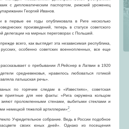
заик с дипломатическим паспортом, рижский уроженец
упарижанин Георгий Иванов.
 в первые ее годы опубликовала в Риге несколько
оведческих произведений, теперь в статусе советского
кой делегации на мирных переговорах с Польшей.
режде всего, как выглядит эта независимая республика,
 русских, особенно советских военнопленных, все еще
 рассказывает о пребывании Л.Рейснер в Латвии в 1920
детели средневековья, нравилось любоваться готикой
тавляла латышская речь».
ваных по горячим следам в «Известиях», советская
ем приятные для нее факты: «Рига окружена кольцом
 зияют проломленными стенами, выбитыми стеклами и
2
дами немецкой тяжелой артиллерии»
.
екло Учредительное собрание. Ведь в России подобное
расцвете своих юных дней». Однако из посещения