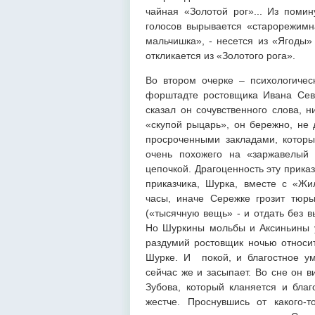
чайная «Золотой рог»... Из поми
голосов вырывается «старорежимн
мальчишка», - несется из «Ягоды»
откликается из «Золотого рога».
Во втором очерке – психологическ
форштадте ростовщика Ивана Сев
сказал он сочувственного слова, 
«скупой рыцарь», он бережно, не
просроченными закладами, которы
очень похожего на «заржавелый 
цепочкой. Драгоценность эту приказ
приказчика, Шурка, вместе с «Жи
часы, иначе Сережке грозит тюр
(«тысячную вещь» - и отдать без в
Но Шуркины мольбы и Аксиньины у
раздумий ростовщик ночью относит
Шурке. И покой, и благостное у
сейчас же и засыпает. Во сне он в
Зубова, который кланяется и благ
жестче. Проснувшись от какого-т