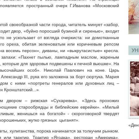
появляется пространный очерк Г.Иванова «Московский
этой своеобразной части города, читатель минует «забор,
ходит двор, «буйно поросший бузиной и сиренью», входит
то не ускользает от взгляда очеркиста: ни домотканные
ого ореха, обитая зеленоватым или коричневым репсом
УН
 на восемь персон», диваны, ни «выкрутасистые» кресла.
, запахи: «Пахнет пылью, лампадным маслом, жареным
 которые для здоровья подвешены к печной вьюшке». На
высочайших особ». Николай Павлович на коне. Царь
Александр III, рука его заложена за борт сюртука. Мария
ядом с ними «портреты генералов или духовных лиц –
н Кронштатский...»
ым двором – рижская «Сухаревка». «Здесь прохожих
нощекие старообрядцы и библейские еврейки». «Милый
ливым, женишься на богатой» - скороговоркой твердят
хорошеньких, жутко грязных цыганят».
«Ден
ы, хулиганства, порока начинается за толкучим рынком.
 или тарктир. Трактир «Ягодка», ресторан «Америка»,