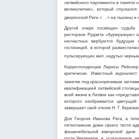
латвийского парламента в памяти с
великолепия», который спускался
дворянской Риги < ...> на лысины 
Другой очерк посвящен судьбе 
ресторане Рудзита «буржуазную» к
несчастных вербуются будущие 
гостиницей, в которой разместилас
пульсирующих жил, надутых черным 
Корреспонденции Ларисы Рейснер
критически. Известный журналис
заметке под красноречивым заглав
квалификацией латвийской столицы 
всей жизни в Латвии как «представ
которого изображается цветущий 
завершает свой отклик Н. Г. Бережа
Для Георгия Иванова Рига, а тепе
пятиэтажном доме своего тестя адв
фешенебельной взморской даче р
гости.Увиденное и услышанное не