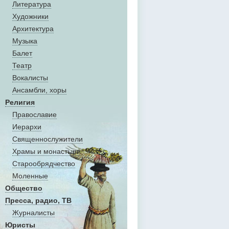
Литература
Художники
Aрхитектура
Музыка
Балет
Театр
Вокалисты
Aнсамбли, хоры
Религия
Православие
Иерархи
Священнослужители
Храмы и монастыри
Старообрядчество
Моленные
Общество
Пресса, радио, ТВ
Журналисты
Юристы