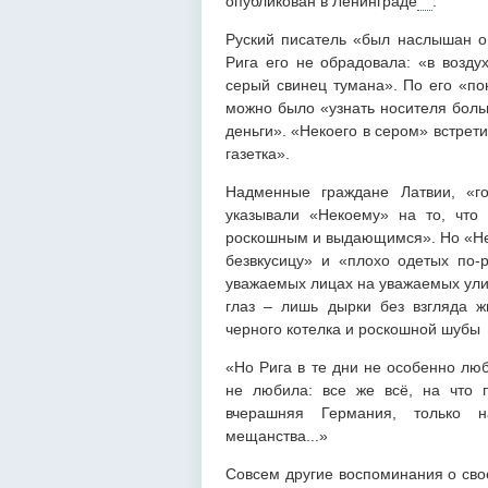
опубликован в Ленинграде
.
Руский писатель «был наслышан о 
Рига его не обрадовала: «в воздух
серый свинец тумана». По его «п
можно было «узнать носителя боль
деньги». «Некоего в сером» встрет
газетка».
Надменные граждане Латвии, «г
указывали «Некоему» на то, что 
роскошным и выдающимся». Но «Н
безвкусицу» и «плохо одетых по-р
уважаемых лицах на уважаемых улиц
глаз – лишь дырки без взгляда ж
черного котелка и роскошной шубы <
«Но Рига в те дни не особенно лю
не любила: все же всё, на что 
вчерашняя Германия, только 
мещанства...»
Совсем другие воспоминания о свое