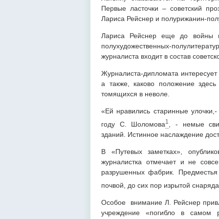
Первые ласточки – советский про
Лариса Рейснер и полурижанин-пол
Лариса Рейснер еще до войны и
полухудожественных-полулитератур
журналиста входит в состав советс
Журналиста-дипломата интересует п
а также, каково положение здесь
томящихся в неволе.
«Ей нравились старинные улочки,-
1
году С. Шоломова
, - немые сви
зданий. Истинное наслаждение дос
В «Путевых заметках», опублико
журналистка отмечает и не совс
разрушенных фабрик. Предместья
почвой, до сих пор изрытой снаря
Особое внимание Л. Рейснер привл
учреждение «погибло в самом 