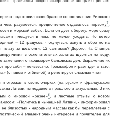
жки». Трагически поздно исчерпанный конфликт решает
еркист подготовил своеобразное сопоставление Рижского
7
и чем, разумеется, предпочтение отдавалось первому
.
осен и морской зыбью. Если он дует к берегу, море сразу
 часами плещутся в нем, не желая уходить. Но ветер
едяной – 12 градусов, - окунуться, ахнуть и обратно на
т плату за шезлонги. 12 сантимов? Дорого. На Champs
Банкрутчики» в ослепительных халатах щурятся на воду,
е замечания о «кошмаре» банковских дел. Выражение их
ют про себя – неизвестно. Граммофон играет где-то тато:
ла» (с пивом и отбивной) и репетируют сложные «па».
 и отражал в своих очерках (на руском и французском
факты Латвии, из недавнего прошлого и актуальные. В них
8
вым о мировой «резне»
, и лестные отзывы о новом
анисом: «Политика в нынешней Латвии, - информировал
 с ее близостью к народным массам как бы переплетена с
 поэтический элемент очень интересен и поучителен для