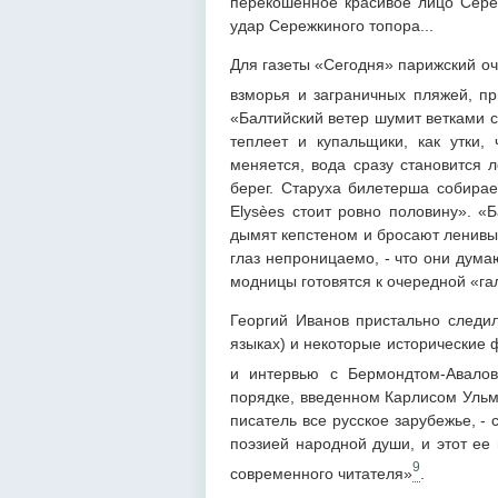
перекошенное красивое лицо Сере
удар Сережкиного топора...
Для газеты «Сегодня» парижский оч
взморья и заграничных пляжей, пр
«Балтийский ветер шумит ветками с
теплеет и купальщики, как утки,
меняется, вода сразу становится л
берег. Старуха билетерша собирае
Elysèes стоит ровно половину». «
дымят кепстеном и бросают ленивы
глаз непроницаемо, - что они дума
модницы готовятся к очередной «га
Георгий Иванов пристально следил
языках) и некоторые исторические 
и интервью с Бермондтом-Авало
порядке, введенном Карлисом Ульм
писатель все русское зарубежье, -
поэзией народной души, и этот ее
9
современного читателя»
.