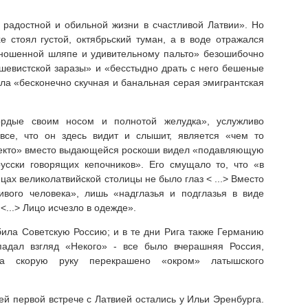
радостной и обильной жизни в счастливой Латвии». Но
е стоял густой, октябрьский туман, а в воде отражался
оношенной шляпе и удивительному пальто» безошибочно
шевистской заразы» и «бесстыдно драть с него бешеные
ила «бесконечно скучная и банальная серая эмигрантская
ордые своим носом и полнотой желудка», услужливо
все, что он здесь видит и слышит, является «чем то
екто» вместо выдающейся роскоши видел «подавляющую
усски говорящих кепочников». Его смущало то, что «в
ах великолатвийской столицы не было глаз < ...> Вместо
ивого человека», лишь «надглазья и подглазья в виде
...> Лицо исчезло в одежде».
била Советскую Россию; и в те дни Рига также Германию
падал взгляд «Некого» - все было вчерашняя Россия,
на скорую руку перекрашено «окром» латышского
й первой встрече с Латвией остались у Ильи Эренбурга.