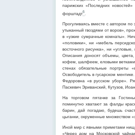
парижских «Последних новостей» 
6
форштадт
.
Прогуливаясь вместе с автором по 
утыканный гвоздями от воров», про
в «узкие сумрачные комнаты». Нич
«половики», ни «мебель персидск
восточного рисунка», ни «угловые,
Описания доносят объемы, цвета
кофем, шалфеем, еловыми ветками,
стенах обязательные портреты «
Освободитель в гусарском ментике. 
Федоровна «в русском уборе». Р
Паскевич Эриванский, Кутузов, Иоан
На торговом пятачке за Гостин
поминутно хватают за фалды крас
барин, дай погадаю, будешь счаст
цыганки, окруженные множеством «
Иной мир с явными приметами нищет
«Через дом на Московской чайная