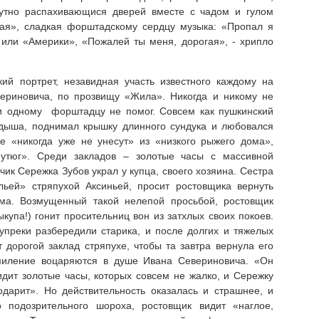
нутно распахивающися дверей вместе с чадом и гулом
ая», сладкая форштадскому сердцу музыка: «Пропал я
 или «Америки», «Пожалей ты меня, дорогая», - хрипло
ий портрет, незавидная участь известного каждому на
ериновича, по прозвищу «Жила». Никогда и никому не
ни одному форштадцу не помог. Совсем как пушкинский
 дыша, поднимал крышку длинного сундука и любовался
е «никогда уже не унесут» из «низкого рыжего дома»,
утюг». Среди закладов – золотые часы с массивной
чик Сережка Зубов украл у купца, своего хозяина. Сестра
льей» стряпухой Аксиньей, просит ростовщика вернуть
ьма. Возмущенный такой нелепой просьбой, ростовщик
ыкупа!) гонит просительниц вон из затхлых своих покоев.
преки разбередили старика, и после долгих и тяжелых
 дорогой заклад стряпухе, чтобы та завтра вернула его
миление воцаряются в душе Ивана Севериновича. «Он
идит золотые часы, которых совсем не жалко, и Сережку
одарит». Но действительность оказалась и страшнее, и
о подозрительного шороха, ростовщик видит «наглое,