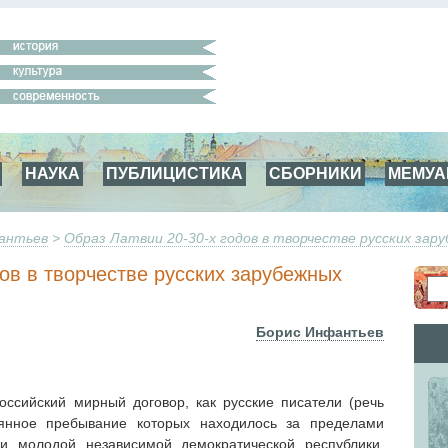
НАУКА
ПУБЛИЦИСТИКА
СБОРНИКИ
МЕМУ
антьев
>
Образ Латвии 20-30-х годов в творчестве русских зар
дов в творчестве русских зарубежных
Борис Инфантьев
ссийский мирный договор, как русские писатели (речь
оянное пребывание которых находилось за пределами
ии молодой независимой демократической республики.