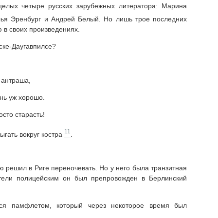
целых четыре русских зарубежных литератора: Марина
ья Эренбург и Андрей Белый. Но лишь трое последних
 в своих произведениях.
ске-Даугавпилсе?
 антраша,
ень уж хорошо.
осто старасть!
11
рыгать вокруг костра
.
 решил в Риге переночевать. Но у него была транзитная
стели полицейским он был препровожден в Берлинский
лся памфлетом, который через некоторое время был