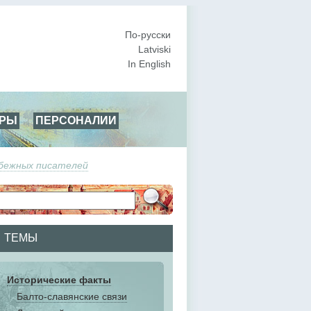
По-русски
Latviski
In English
АРЫ
ПЕРСОНАЛИИ
убежных писателей
ТЕМЫ
Исторические факты
Балто-славянские связи