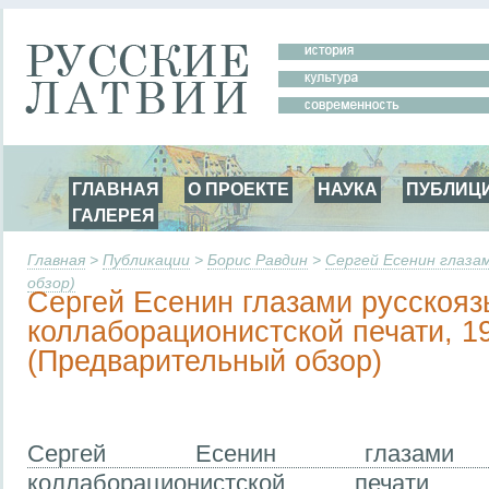
ГЛАВНАЯ
О ПРОЕКТЕ
НАУКА
ПУБЛИЦ
ГАЛЕРЕЯ
Главная
>
Публикации
>
Борис Равдин
>
Сергей Есенин глаза
обзор)
Сергей Есенин глазами русскоя
коллаборационистской печати, 19
(Предварительный обзор)
Сергей Есенин глазами р
коллаборационистской печати,