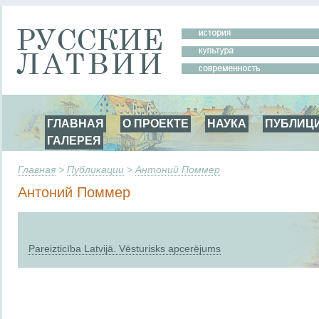
ГЛАВНАЯ
О ПРОЕКТЕ
НАУКА
ПУБЛИЦ
ГАЛЕРЕЯ
Главная
>
Публикации
>
Антоний Поммер
Антоний Поммер
Pareizticība Latvijā. Vēsturisks apcerējums