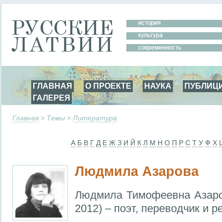
ГЛАВНАЯ
О ПРОЕКТЕ
НАУКА
ПУБЛИЦ
ГАЛЕРЕЯ
Главная
> Темы >
Литература
А
Б
В
Г
Д
Е
Ж
З
И
Й
К
Л
М
Н
О
П
Р
С
Т
У
Ф
Х
Людмила Азарова
Людмила Тимофеевна Азаро
2012) – поэт, переводчик и р