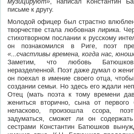
музицируют»
, написал Константин Б
письме к другу.
Молодой офицер был страстно влюблен
творчестве стала любовная лирика. Чер
стихотворном послании к русскому инте
он познакомился в Риге, поэт пре
«...счастливы времена, когда нас, юнош
Заметим, что любовь Батюшко
неразделенной. Поэт даже думал о жени
он поехал в имение своего отца, чтобы
создании семьи. Но здесь его ждали не
Отец (мать поэта к тому времени да
жениться вторично, сына от первого 
неласково, произошла ссора, по
задуматься, сможет ли он содержат
сестрами Константин Батюшков вынуж