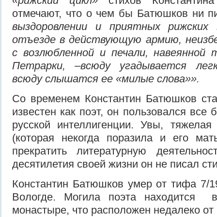
«рижский цикл»
стихов Константина
отмечают, что о чем бы Батюшков ни 
выздоровлении и приятных рижских 
отъезде в действующую армию, неизб
с возлюбленной и печали, навеянной 
Петрарки, –всюду угадывается лег
всюду слышатся ее «милые слова»».
Со временем Константин Батюшков ста
известен как поэт, он пользовался все
русской интеллигенции. Увы, тяжелая
(которая некогда поразила и его мат
прекратить литературную деятельнос
десятилетия своей жизни он не писал ст
Константин Батюшков умер от тифа 7/1
Вологде. Могила поэта находится в
монастыре, что расположен недалеко о