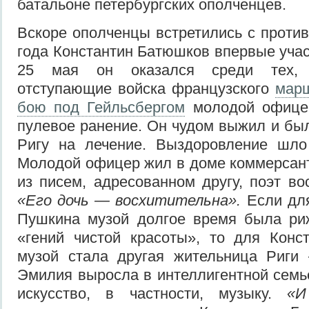
батальоне петербургских ополченцев.
Вскоре ополченцы встретились с против
года Константин Батюшков впервые учас
25 мая он оказался среди тех, 
отступающие войска французского
мар
бою под Гейльсбергом
молодой офицер
пулевое ранение. Он чудом выжил и был
Ригу на лечение. Выздоровление шло
Молодой офицер жил в доме коммерсан
из писем, адресованном другу, поэт во
«Его дочь — восхитительна».
Если дл
Пушкина музой долгое время была ри
«гений чистой красоты», то для Конс
музой стала другая жительница Риги
Эмилия выросла в интеллигентной семье
искусство, в частности, музыку.
«И