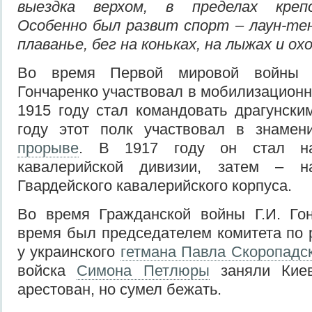
выездка верхом, в пределах креп
Особенно был развит спорт – лаун-тен
плаванье, бег на коньках, на лыжах и ох
Во время Первой мировой войны Г
Гончаренко участвовал в мобилизационн
1915 году стал командовать драгунски
году этот полк участвовал в знаме
прорыве
. В 1917 году он стал на
кавалерийской дивизии, затем – н
Гвардейского кавалерийского корпуса.
Во время Гражданской войны Г.И. Гон
время был председателем комитета по 
у украинского
гетмана Павла Скоропадс
войска
Симона Петлюры
заняли Киев
арестован, но сумел бежать.