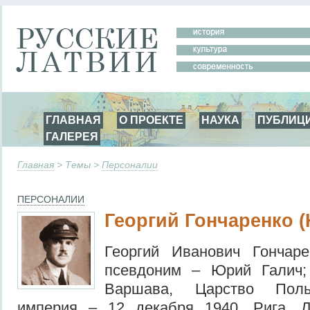
ГЛАВНАЯ
О ПРОЕКТЕ
НАУКА
ПУБЛИЦ
ГАЛЕРЕЯ
Главная
> Темы >
Персоналии
ПЕРСОНАЛИИ
Георгий Гончаренко 
Георгий Иванович Гончаре
псевдоним – Юрий Галич;
Варшава, Царство Польс
империя – 12 декабря 1940, Рига, 