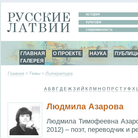
ГЛАВНАЯ
О ПРОЕКТЕ
НАУКА
ПУБЛИЦ
ГАЛЕРЕЯ
Главная
> Темы >
Литература
А
Б
В
Г
Д
Е
Ж
З
И
Й
К
Л
М
Н
О
П
Р
С
Т
У
Ф
Х
Людмила Азарова
Людмила Тимофеевна Азаро
2012) – поэт, переводчик и р