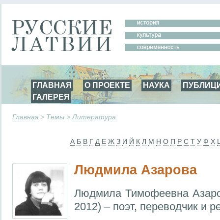
ГЛАВНАЯ
О ПРОЕКТЕ
НАУКА
ПУБЛИЦ
ГАЛЕРЕЯ
Главная
> Темы >
Литература
А
Б
В
Г
Д
Е
Ж
З
И
Й
К
Л
М
Н
О
П
Р
С
Т
У
Ф
Х
Людмила Азарова
Людмила Тимофеевна Азаро
2012) – поэт, переводчик и р