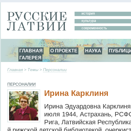
ГЛАВНАЯ
О ПРОЕКТЕ
НАУКА
ПУБЛИЦ
ГАЛЕРЕЯ
Главная
> Темы >
Персоналии
ПЕРСОНАЛИИ
Ирина Карклиня
Ирина Эдуардовна Карклиня 
июля 1944, Астрахань, РСФС
Рига, Латвийская Республик
й рижской детской библиотекой, очеркист