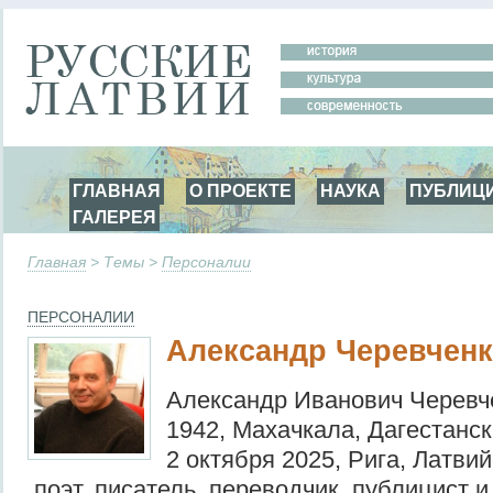
ГЛАВНАЯ
О ПРОЕКТЕ
НАУКА
ПУБЛИЦ
ГАЛЕРЕЯ
Главная
> Темы >
Персоналии
ПЕРСОНАЛИИ
Александр Черевчен
Александр Иванович Черевче
1942, Махачкала, Дагестан
2 октября 2025, Рига, Латви
поэт, писатель, переводчик, публицист 