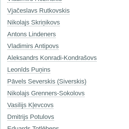
Vjačeslavs Rutkovskis
Nikolajs Skriņikovs
Antons Lindeners
Vladimirs Antipovs
Aleksandrs Konradi-Kondrašovs
Leonīds Puņins
Pāvels Severskis (Siverskis)
Nikolajs Grenners-Sokolovs
Vasilijs Kļevcovs
Dmitrijs Potulovs
Eduards Totlēbens