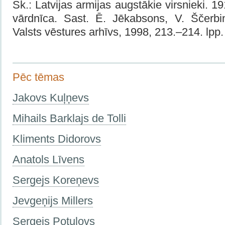
Sk.: Latvijas armijas augstākie virsnieki. 
vārdnīca. Sast. Ē. Jēkabsons, V. Ščerbin
Valsts vēstures arhīvs, 1998, 213.–214. lpp.
Pēc tēmas
Jakovs Kuļņevs
Mihails Barklajs de Tolli
Kliments Didorovs
Anatols Līvens
Sergejs Koreņevs
Jevgeņijs Millers
Sergejs Potulovs