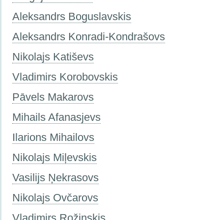
Aleksandrs Boguslavskis
Aleksandrs Konradi-Kondrašovs
Nikolajs Katiševs
Vladimirs Korobovskis
Pāvels Makarovs
Mihails Afanasjevs
Ilarions Mihailovs
Nikolajs Miļevskis
Vasilijs Ņekrasovs
Nikolajs Ovčarovs
Vladimirs Rožinskis