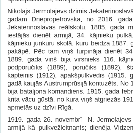
Nikolajs Jermolajevs dzimis Jekaterinoslavā
gadam Dņepropetrovska, no 2016. gada 
Jekaterinoslavas reāl­skolu. 1885. gada m
iestājās dienēt armijā, 34. kājnieku pul
kājnieku junkuru skolā, kuru beidza 1887.
pakāpē. Pēc tam viņš turpināja dienēt 34
1889. gada viņš bija virsnieks 116. kājn
podporučiks (1889), poručiks (1892), št
kapteinis (1912), apakšpulkvedis (1915. g
gadā kaujās Austrumprūsijā kontuzēts. No
bija bataljona komandieris. 1915. gada febr
krita vācu gūstā, no kura viņš atgriezās 1
apmetās uz dzīvi Rīgā.
1919. gada 26. novembrī N. Jermolajevs 
armijā kā pulkvežleitnants; dienēja Vidze