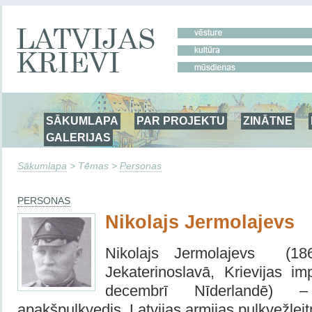
SĀKUMLAPA
PAR PROJEKTU
ZINĀTNE
GALERIJAS
Sākumlapa
> Tēmas >
Personas
PERSONAS
Nikolajs Jermolajevs
Nikolajs Jermolajevs (18
Jekaterinoslavā, Krievijas im
decembrī Nīderlandē) –
apakšpulkvedis, Latvijas armijas pulkvežleit