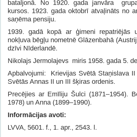
bataljonā. No 1920. gada janvāra grupas
kursos. 1923. gada oktobrī atvaļināts no a
saņēma pensiju.
1939. gadā kopā ar ģimeni repatriējās 
nokļuva bēgļu nometnē Glāzenbahā (Austrij
dzīvi Nīder­landē.
Nikolajs Jermolajevs miris 1958. gada 5. d
Apbalvojumi: Krievijas Svētā Staņislava II 
Svētās Annas II un III šķiras ordenis.
Precējies ar Emīliju Šulci (1871–1954). B
1978) un Anna (1899–1990).
Informācijas avoti:
LVVA, 5601. f., 1. apr., 2543. l.