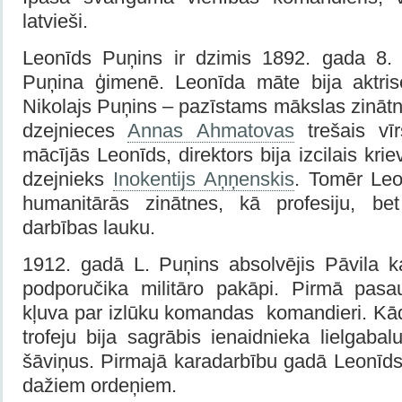
latvieši.
Leonīds Puņins ir dzimis 1892. gada 8. jū
Puņina ģimenē. Leonīda māte bija aktris
Nikolajs Puņins – pazīstams mākslas zinātn
dzejnieces
Annas Ahmatovas
trešais vīr
mācījās Leonīds, direktors bija izcilais kr
dzejnieks
Inokentijs Aņņenskis
. Tomēr Leo
humanitārās zinātnes, kā profesiju, b
darbības lauku.
1912. gadā L. Puņins absolvējis Pāvila k
podporučika militāro pakāpi. Pirmā pasa
kļuva par izlūku komandas komandieri. Kā
trofeju bija sagrābis ienaidnieka lielgab
šāviņus. Pirmajā karadarbību gadā Leonīds
dažiem ordeņiem.