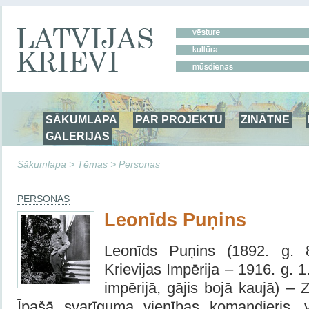
SĀKUMLAPA
PAR PROJEKTU
ZINĀTNE
GALERIJAS
Sākumlapa
> Tēmas >
Personas
PERSONAS
Leonīds Puņins
Leonīds Puņins (1892. g. 8.
Krievijas Impērija – 1916. g. 1
impērijā, gājis bojā kaujā) – 
Īpašā svarīguma vienības komandieris, v