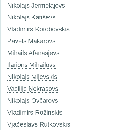
Nikolajs Jermolajevs
Nikolajs Katiševs
Vladimirs Korobovskis
Pāvels Makarovs
Mihails Afanasjevs
Ilarions Mihailovs
Nikolajs Miļevskis
Vasilijs Ņekrasovs
Nikolajs Ovčarovs
Vladimirs Rožinskis
Vjačeslavs Rutkovskis