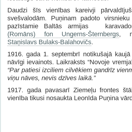
Daudzi šīs vienības kareivji pārvaldīj
svešvalodām. Puņinam padoto virsnieku 
pazīstamie Baltās armijas karavad
(Romāns) fon Ungerns-Šternbergs
, n
Staņislavs Bulaks-Balahovičs
.
1916. gada 1. septembrī notikušajā kaujā
nāvīgi ievainots. Laikraksts “Novoje vremja”
“Par patiesi izciliem cilvēkiem gandrīz vie
viņu nāves, nevis dzīves laikā.”
1917. gada pavasarī Ziemeļu frontes št
vienība tikusi nosaukta Leonīda Puņina vār