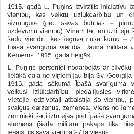
1915. gadā L. Puņins izvirzījis iniciatīvu i
vienību, kas veiktu uzlūkdarbību un div
aizmugurē (pēc savas būtības – pirmo 
uzdevumu vienību). Viņam tad arī uzticēja
šādu vienību, kas ieguva nosaukumu – Zi
Īpašā svarīguma vienība. Jauna militārā v
Ķemeros 1915. gada beigās.
L. Puņins personīgi nodarbojās ar cilvēku a
lielākā daļa no viņiem jau bija Sv. Georgija
1916. gada sākumā Īpašā svarīguma vi
veikusi izlūkdarbību, piedalījusies virkn
Vietējie iedzīvotāji atbalstīja šo vienību, p
svaigus dārzeņus, zemenes. Viens no iemes
zemnieki šādi izturējās pret Īpašā svarīguma
atamāns (šāda militārā pakāpe tika pieš
iesaistījis savā vienībā 37 latviešus.