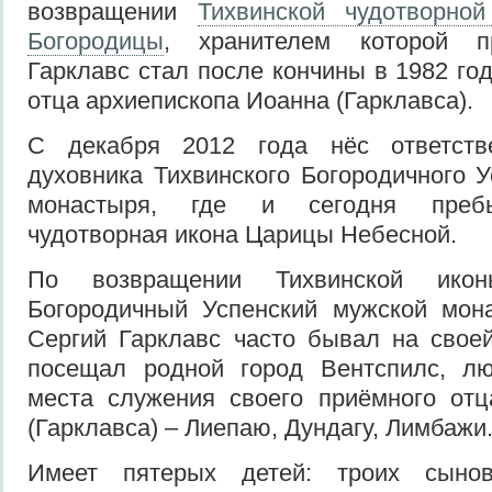
возвращении
Тихвинской чудотворно
Богородицы
, хранителем которой п
Гарклавс стал после кончины в 1982 го
отца архиепископа Иоанна (Гарклавса).
С декабря 2012 года нёс ответств
духовника Тихвинского Богородичного У
монастыря, где и сегодня пребы
чудотворная икона Царицы Небесной.
По возвращении Тихвинской ико
Богородичный Успенский мужской мона
Сергий Гарклавс часто бывал на свое
посещал родной город Вентспилс, л
места служения своего приёмного от
(Гарклавса) – Лиепаю, Дундагу, Лимбажи
Имеет пятерых детей: троих сыно