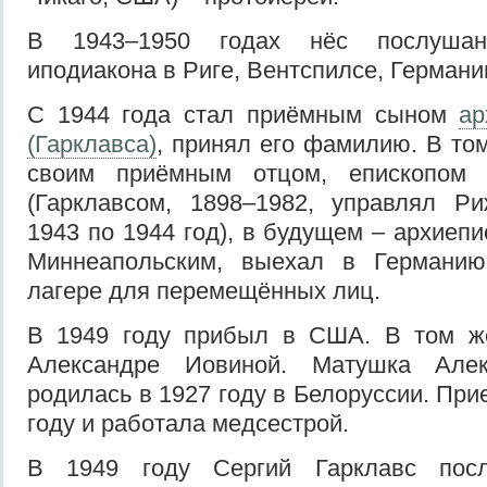
В 1943–1950 годах нёс послушани
иподиакона в Риге, Вентспилсе, Герман
С 1944 года стал приёмным сыном
ар
(Гарклавса)
, принял его фамилию. В том
своим приёмным отцом, епископом
(Гарклавсом, 1898–1982, управлял Р
1943 по 1944 год), в будущем – архиеп
Миннеапольским, выехал в Германию
лагере для перемещённых лиц.
В 1949 году прибыл в США. В том ж
Александре Иовиной. Матушка Алек
родилась в 1927 году в Белоруссии. Пр
году и работала медсестрой.
В 1949 году Сергий Гарклавс пос