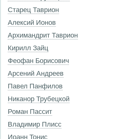
Старец Таврион
Алексий Ионов
Архимандрит Таврион
Кирилл Зайц
Феофан Борисович
Арсений Андреев
Павел Панфилов
Никанор Трубецкой
Роман Пассит
Владимир Плисс
Иоанн Тонис