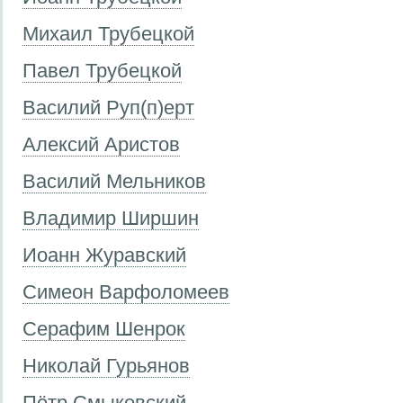
Михаил Трубецкой
Павел Трубецкой
Василий Руп(п)ерт
Алексий Аристов
Василий Мельников
Владимир Ширшин
Иоанн Журавский
Симеон Варфоломеев
Серафим Шенрок
Николай Гурьянов
Пётр Смыковский