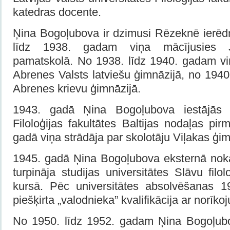
katedras docente.
Ņina Bogoļubova ir dzimusi Rēzeknē ierē
līdz 1938. gadam viņa mācījusies Ja
pamatskolā. No 1938. līdz 1940. gadam viņ
Abrenes Valsts latviešu ģimnāzijā, no 194
Abrenes krievu ģimnāzijā.
1943. gadā Ņina Bogoļubova iestājās R
Filoloģijas fakultātes Baltijas nodaļas pir
gadā viņa strādāja par skolotāju Viļakas ģim
1945. gadā Ņina Bogoļubova eksternā nok
turpināja studijas universitātes Slāvu filo
kursā. Pēc universitātes absolvēšanas 1
piešķirta „valodnieka” kvalifikācija ar norīk
No 1950. līdz 1952. gadam Ņina Bogoļubo