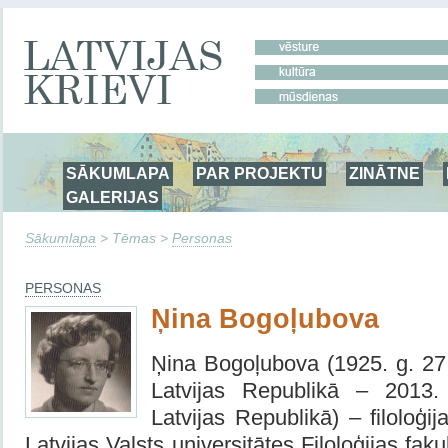
SĀKUMLAPA
PAR PROJEKTU
ZINĀTNE
GALERIJAS
Sākumlapa
> Tēmas >
Personas
PERSONAS
Ņina Bogoļubova
Ņina Bogoļubova (1925. g. 2
Latvijas Republikā – 2013.
Latvijas Republikā) – filoloģi
Latvijas Valsts universitātes Filoloģijas fak