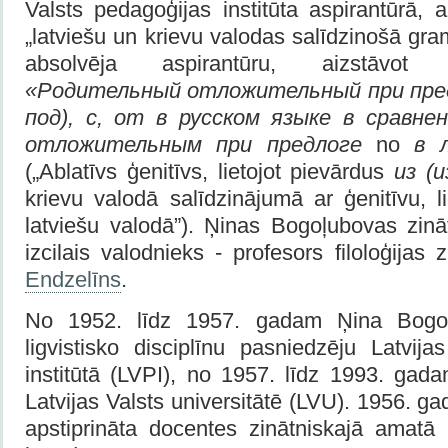
Valsts pedagoģijas institūta aspirantūrā, 
„latviešu un krievu valodas salīdzinošā gra
absolvēja aspirantūru, aizstāvot 
«Родительный отложительный при пре
под), с, от
в русском языке в сравне
отложительным при предлоге
no
в л
(„Ablatīvs ģenitīvs, lietojot pievārdus
из (и
krievu valodā salīdzinājumā ar ģenitīvu, li
latviešu valodā”). Ņinas Bogoļubovas zināt
izcilais valodnieks - profesors filoloģijas
Endzelīns
.
No 1952. līdz 1957. gadam Ņina Bogoļ
ligvistisko disciplīnu pasniedzēju Latvij
institūtā (LVPI), no 1957. līdz 1993. gad
Latvijas Valsts universitātē (LVU). 1956. g
apstiprināta docentes zinātniskajā amat