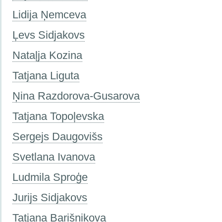
Lidija Ņemceva
Ļevs Sidjakovs
Nataļja Kozina
Tatjana Liguta
Ņina Razdorova-Gusarova
Tatjana Topoļevska
Sergejs Daugovišs
Svetlana Ivanova
Ludmila Sproģe
Jurijs Sidjakovs
Tatjana Barišņikova