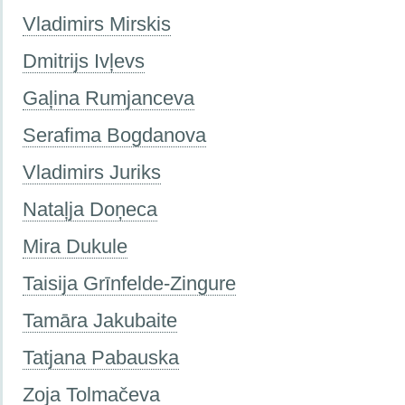
Vladimirs Mirskis
Dmitrijs Ivļevs
Gaļina Rumjanceva
Serafima Bogdanova
Vladimirs Juriks
Nataļja Doņeca
Mira Dukule
Taisija Grīnfelde-Zingure
Tamāra Jakubaite
Tatjana Pabauska
Zoja Tolmačeva