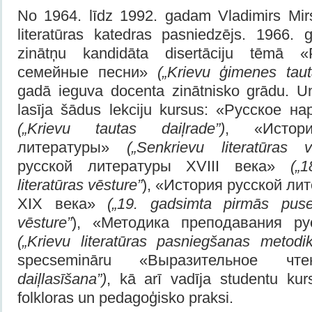
No 1964. līdz 1992. gadam Vladimirs Mir
literatūras katedras pasniedzējs. 1966. 
zinātņu kandidāta disertāciju tēmā 
семейные песни»
(„Krievu ģimenes taut
gadā ieguva docenta zinātnisko grādu. Uni
lasīja šādus lekciju kursus: «Русское н
(„Krievu tautas daiļrade”)
, «Истори
литературы»
(„Senkrievu literatūras vē
русской литературы XVIII века»
(„
literatūras vēsture”
), «История русской ли
XIX века»
(„19. gadsimta pirmās puses
vēsture”
), «Методика преподавания ру
(„Krievu literatūras pasniegšanas metodik
specsemināru «Выразительное ч
daiļlasīšana”)
, kā arī vadīja studentu ku
folkloras un pedagoģisko praksi.