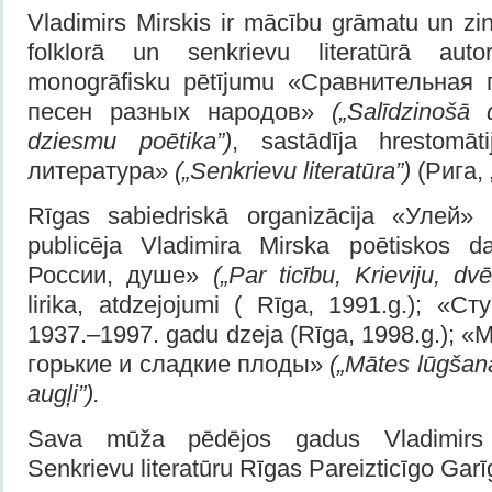
Vladimirs Mirskis ir mācību grāmatu un zi
folklorā un senkrievu literatūrā auto
monogrāfisku pētījumu «Сравнительная 
песен разных народов»
(„Salīdzinošā 
dziesmu poētika”)
, sastādīja hrestomāt
литература»
(„Senkrievu literatūra”)
(Рига, 
Rīgas sabiedriskā organizācija «Улей»
publicēja Vladimira Mirska poētiskos d
России, душе»
(„Par ticību, Krieviju, dvē
lirika, atdzejojumi ( Rīga, 1991.g.); «С
1937.–1997. gadu dzeja (Rīga, 1998.g.); 
горькие и сладкие плоды»
(„Mātes lūgšana
augļi”).
Sava mūža pēdējos gadus Vladimirs 
Senkrievu literatūru Rīgas Pareizticīgo Gar