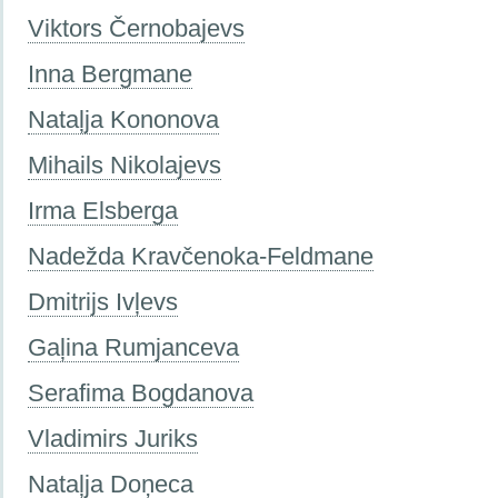
Viktors Černobajevs
Inna Bergmane
Nataļja Kononova
Mihails Nikolajevs
Irma Elsberga
Nadežda Kravčenoka-Feldmane
Dmitrijs Ivļevs
Gaļina Rumjanceva
Serafima Bogdanova
Vladimirs Juriks
Nataļja Doņeca