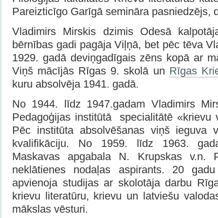
Pareizticīgo Garīgā semināra pasniedzējs, dz
Vladimirs Mirskis dzimis Odesā kalpotāj
bērnības gadi pagāja Viļņā, bet pēc tēva V
1929. gadā deviņgadīgais zēns kopā ar mā
Viņš mācījās Rīgas 9. skolā un
Rīgas Kri
kuru absolvēja 1941. gadā.
No 1944. līdz 1947.gadam Vladimirs Mirs
Pedagoģijas institūtā specialitātē «krievu 
Pēc institūta absolvēšanas viņš ieguva v
kvalifikāciju. No 1959. līdz 1963. ga
Maskavas apgabala N. Krupskas v.n. Pe
neklātienes nodaļas aspirants. 20 gadu
apvienoja studijas ar skolotāja darbu Rīg
krievu literatūru, krievu un latviešu valodas
mākslas vēsturi.