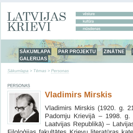
SĀKUMLAPA
PAR PROJEKTU
ZINĀTNE
GALERIJAS
Sākumlapa
> Tēmas >
Personas
PERSONAS
Vladimirs Mirskis
Vladimirs Mirskis (1920. g. 
Padomju Krievijā – 1998. g.
Laatvijas Republikā) – Latvija
Filoloģijas fakultātes Krievu literatūras k