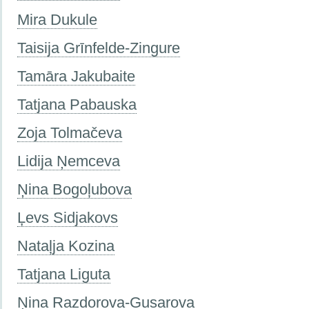
Mira Dukule
Taisija Grīnfelde-Zingure
Tamāra Jakubaite
Tatjana Pabauska
Zoja Tolmačeva
Lidija Ņemceva
Ņina Bogoļubova
Ļevs Sidjakovs
Nataļja Kozina
Tatjana Liguta
Ņina Razdorova-Gusarova