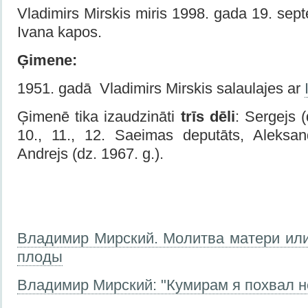
Vladimirs Mirskis miris 1998. gada 19. sep
Ivana kapos.
Ģimene:
1951. gadā Vladimirs Mirskis salaulajes ar
Ģimenē tika izaudzināti
trīs dēli
: Sergejs (
10., 11., 12. Saeimas deputāts, Aleksa
Andrejs (dz. 1967. g.).
Владимир Мирский. Молитва матери или
плоды
Владимир Мирский: "Кумирам я похвал не